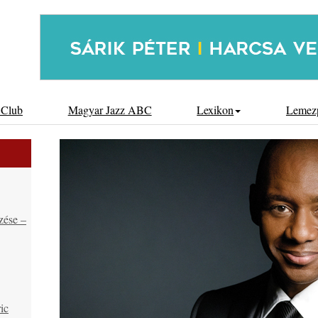
 Club
Magyar Jazz ABC
Lexikon
Lemez
zése –
ic