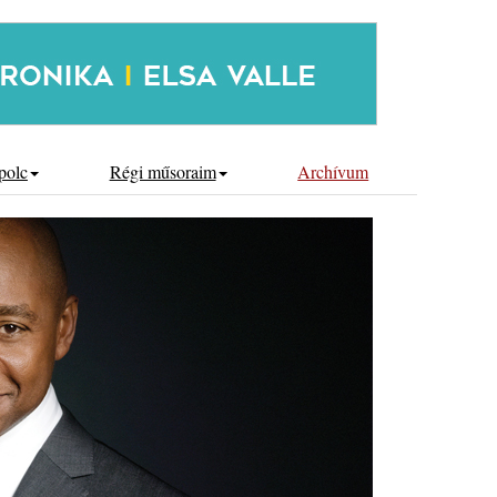
polc
Régi műsoraim
Archívum