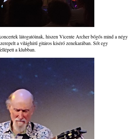
-s koncertek látogatóinak, hiszen Vicente Archer bőgős mind a négy
erepelt a világhírű gitáros kísérő zenekarában. Sőt egy
ellépett a klubban.
– 42.
ös