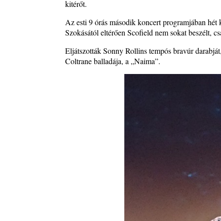
kitérőt.
Az esti 9 órás második koncert programjában hét k
Szokásától eltérően Scofield nem sokat beszélt, c
Eljátszották Sonny Rollins tempós bravúr darabját,
Coltrane balladája, a „Naima”.