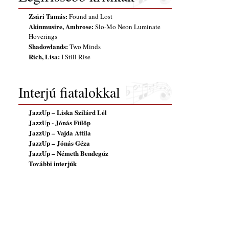
Zsári Tamás:
Found and Lost
Akinmusire, Ambrose:
Slo-Mo Neon Luminate
Hoverings
Shadowlands:
Two Minds
Rich, Lisa:
I Still Rise
Interjú fiatalokkal
JazzUp – Liska Szilárd Lél
JazzUp - Jónás Fülöp
JazzUp – Vajda Attila
JazzUp – Jónás Géza
JazzUp – Németh Bendegúz
További interjúk