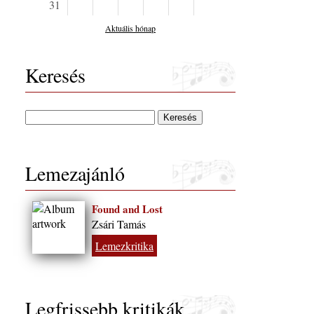
31
Aktuális hónap
Keresés
Lemezajánló
Found and Lost
Zsári Tamás
Lemezkritika
Legfrissebb kritikák