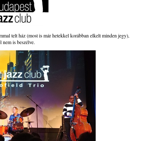
– 109.
al telt ház (most is már hetekkel korábban elkelt minden jegy),
l nem is beszélve.
. rész:
tus 13-
 Warm”
s
t és