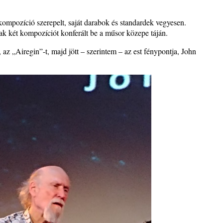
ompozíció szerepelt, saját darabok és standardek vegyesen.
sak két kompozíciót konferált be a műsor közepe táján.
 az „Airegin”-t, majd jött – szerintem – az est fénypontja, John