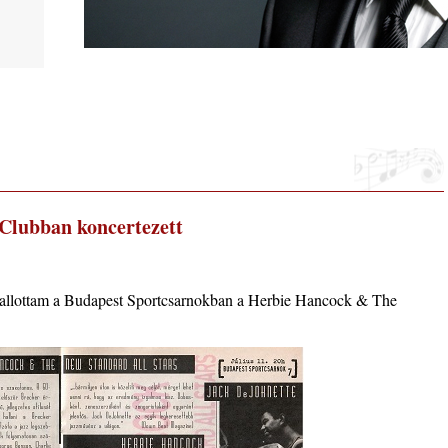
ltán,
arter
 Clubban koncertezett
hallottam a Budapest Sportcsarnokban a Herbie Hancock & The
 2026.
i, 40