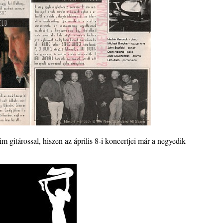
ke a
la”
ving
 gitárossal, hiszen az április 8-i koncertjei már a negyedik
ányi
katak