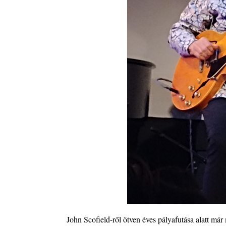
A free jazz kiemelkedő alakjai - 79. rész: Marion 
2026. július 13.
John Scofield-ről ötven éves pályafutása alatt már 