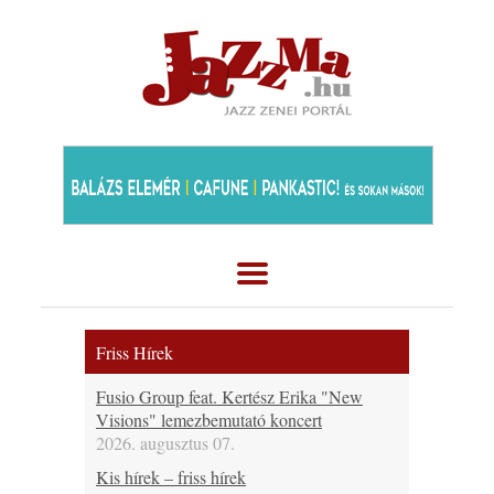
Friss Hírek
Fusio Group feat. Kertész Erika "New
Visions" lemezbemutató koncert
2026. augusztus 07.
Kis hírek – friss hírek