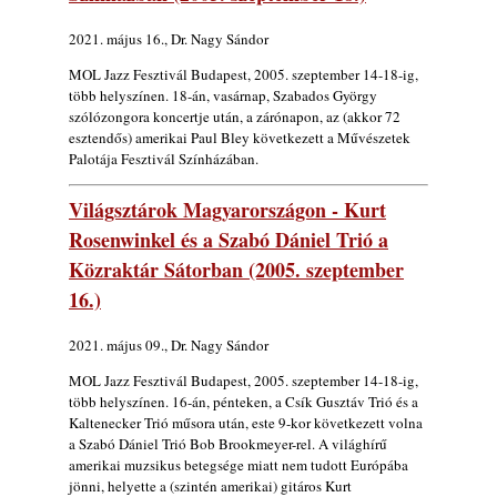
2021. május 16., Dr. Nagy Sándor
MOL Jazz Fesztivál Budapest, 2005. szeptember 14-18-ig,
több helyszínen. 18-án, vasárnap, Szabados György
szólózongora koncertje után, a zárónapon, az (akkor 72
esztendős) amerikai Paul Bley következett a Művészetek
Palotája Fesztivál Színházában.
Világsztárok Magyarországon - Kurt
Rosenwinkel és a Szabó Dániel Trió a
Közraktár Sátorban (2005. szeptember
16.)
2021. május 09., Dr. Nagy Sándor
MOL Jazz Fesztivál Budapest, 2005. szeptember 14-18-ig,
több helyszínen. 16-án, pénteken, a Csík Gusztáv Trió és a
Kaltenecker Trió műsora után, este 9-kor következett volna
a Szabó Dániel Trió Bob Brookmeyer-rel. A világhírű
amerikai muzsikus betegsége miatt nem tudott Európába
jönni, helyette a (szintén amerikai) gitáros Kurt