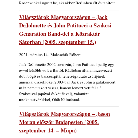
Rosenwinkel ugrott be, aki akkor Berlinben élt és tanított.
Világsztárok Magyarországon – Jack
DeJohnette és John Patitucci a Szakcsi
Genaration Band-del a Közraktár
Sátorban (2005. szeptember 15.)
2021. március 14., Maloschik Róbert
Jack DeJohnette 2002 tavaszán, John Patitucci pedig egy
évvel később volt a Bartók Rádióban általam szervezett
dob, bőgő és basszusgitár tehetségkutató zsűrijének
amerikai díszelnöke. 2003-ban Jack és John a gálakoncert
után nem utazott vissza, hanem lemezt vett fel a 3
Szakcsival (apával és két fiával), valamint
unokatestvérükkel, Oláh Kálmánnal.
Világsztárok Magyarországon – Jason
Moran először Budapesten (2005.
szeptember 14. – Müpa)