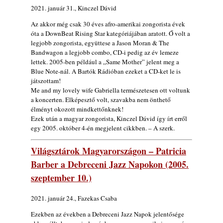
2021. január 31., Kinczel Dávid
Az akkor még csak 30 éves afro-amerikai zongorista évek
óta a DownBeat Rising Star kategóriájában aratott. Ő volt a
legjobb zongorista, együttese a Jason Moran & The
Bandwagon a legjobb combo, CD-i pedig az év lemeze
lettek. 2005-ben például a „Same Mother” jelent meg a
Blue Note-nál. A Bartók Rádióban ezeket a CD-ket le is
játszottam!
Me and my lovely wife Gabriella természetesen ott voltunk
a koncerten. Elképesztő volt, szavakba nem önthető
élményt okozott mindkettőnknek!
Ezek után a magyar zongorista, Kinczel Dávid így írt erről
egy 2005. október 4-én megjelent cikkben. – A szerk.
Világsztárok Magyarországon – Patricia
Barber a Debreceni Jazz Napokon (2005.
szeptember 10.)
2021. január 24., Fazekas Csaba
Ezekben az években a Debreceni Jazz Napok jelentősége