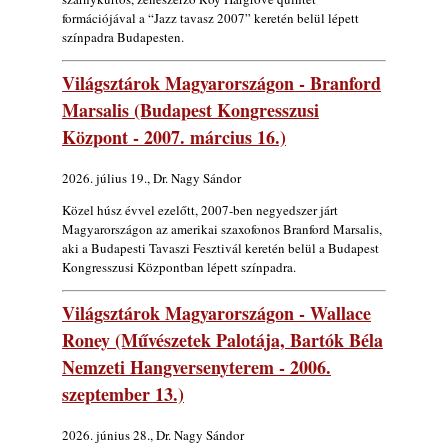
2026. augusztus 05.
formációjával a “Jazz tavasz 2007” keretén belül lépett
színpadra Budapesten.
Jazz-rock albumok 1983-ból - John Scofield
„Out like a Light”
Világsztárok Magyarországon - Branford
2026. augusztus 05.
Marsalis (Budapest Kongresszusi
Jazz-rock albumok 1982-ből - John Scofield
Központ - 2007. március 16.)
„Shinola”
2026. augusztus 04.
2026. július 19., Dr. Nagy Sándor
Kikkel beszéltem 2.0 – 5. rész: D
Közel húsz évvel ezelőtt, 2007-ben negyedszer járt
2026. augusztus 04.
Magyarországon az amerikai szaxofonos Branford Marsalis,
Lemezek a hatvanas-hetvenes évekből - 84.
aki a Budapesti Tavaszi Fesztivál keretén belül a Budapest
rész: Irving Ashby – Memoirs
Kongresszusi Központban lépett színpadra.
2026. augusztus 04.
Világsztárok Magyarországon - Wallace
10 éve halt meg lapunk főszerkesztő-
Roney (Művészetek Palotája, Bartók Béla
helyettese, Csányi Attila
2026. augusztus 04.
Nemzeti Hangversenyterem - 2006.
szeptember 13.)
45 éve történt… Jazz-rock albumok 1981-
ből - Shakatak „Drivin’ Hard”
2026. augusztus 03.
2026. június 28., Dr. Nagy Sándor