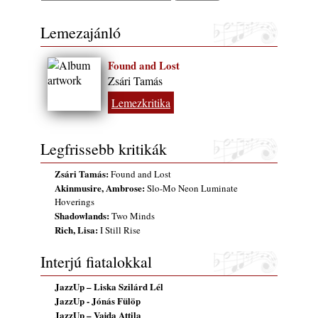
Lemezajánló
Found and Lost
Zsári Tamás
Lemezkritika
Legfrissebb kritikák
Zsári Tamás:
Found and Lost
Akinmusire, Ambrose:
Slo-Mo Neon Luminate
Hoverings
Shadowlands:
Two Minds
Rich, Lisa:
I Still Rise
Interjú fiatalokkal
JazzUp – Liska Szilárd Lél
JazzUp - Jónás Fülöp
JazzUp – Vajda Attila