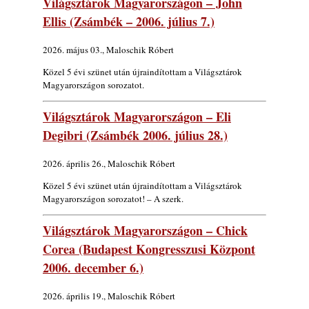
Világsztárok Magyarországon – John
gyermekeik – 42. rész: Vörös László +
Vörösné Strausz Eszter + Vörös Bence
Ellis (Zsámbék – 2006. július 7.)
2026. július 30.
2026. május 03., Maloschik Róbert
The Next Generation — 11. rész: Horváth
Szabolcs
Közel 5 évi szünet után újraindítottam a Világsztárok
2026. július 25.
Magyarországon sorozatot.
Eged Márton: Old Songs
Világsztárok Magyarországon – Eli
2026. július 25.
Degibri (Zsámbék 2006. július 28.)
FREE JAZZ ALBUMS 2026 - 134. rész
2026. július 16.
2026. április 26., Maloschik Róbert
A free jazz kiemelkedő alakjai - 79. rész:
Közel 5 évi szünet után újraindítottam a Világsztárok
Marion Brown
Magyarországon sorozatot! – A szerk.
2026. július 13.
Világsztárok Magyarországon – Chick
Corea (Budapest Kongresszusi Központ
2006. december 6.)
2026. április 19., Maloschik Róbert