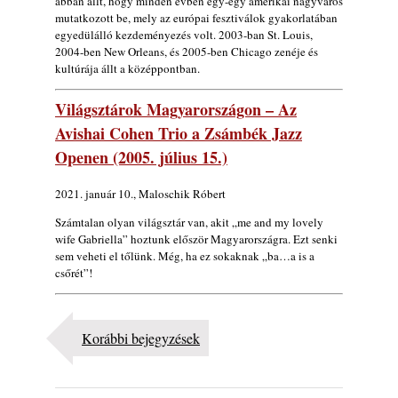
abban állt, hogy minden évben egy-egy amerikai nagyváros
mutatkozott be, mely az európai fesztiválok gyakorlatában
egyedülálló kezdeményezés volt. 2003-ban St. Louis,
2004-ben New Orleans, és 2005-ben Chicago zenéje és
kultúrája állt a középpontban.
Világsztárok Magyarországon – Az
Avishai Cohen Trio a Zsámbék Jazz
Openen (2005. július 15.)
2021. január 10., Maloschik Róbert
Számtalan olyan világsztár van, akit „me and my lovely
wife Gabriella” hoztunk először Magyarországra. Ezt senki
sem veheti el tőlünk. Még, ha ez sokaknak „ba…a is a
csőrét”!
Korábbi bejegyzések