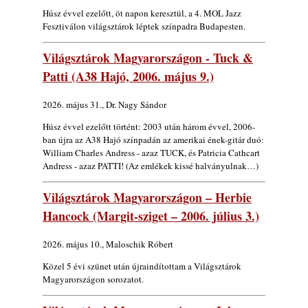
Jazz a Márványteremben – Mizar (2008.
Húsz évvel ezelőtt, öt napon keresztül, a 4. MOL Jazz
január 4.)
Fesztiválon világsztárok léptek színpadra Budapesten.
2026. augusztus 03.
Világsztárok Magyarországon - Tuck &
Gondolataim - 2026 (XI. évfolyam - 8. rész)
Patti (A38 Hajó, 2006. május 9.)
2026. augusztus 02.
A 21. században meghalt magyar jazz
2026. május 31., Dr. Nagy Sándor
muzsikusok – 109. rész: (Dr.) Borissza Géza
2026. augusztus 02.
Húsz évvel ezelőtt történt: 2003 után három évvel, 2006-
ban újra az A38 Hajó színpadán az amerikai ének-gitár duó:
Exkluzív interjú Bóna Lászlóval
William Charles Andress - azaz TUCK, és Patricia Cathcart
2026. augusztus 01.
Andress - azaz PATTI! (Az emlékek kissé halványulnak…)
Ma 40 éves Gyarmati Gábor és 54 éves
Világsztárok Magyarországon – Herbie
Florian Ross
2026. augusztus 01.
Hancock (Margit-sziget – 2006. július 3.)
Vér, tornádó és jazz – megjelent a Daveform
2026. május 10., Maloschik Róbert
Quintet és Kurt Rosenwinkel közös
lemezének új előfutára, a Sharknado
Közel 5 évi szünet után újraindítottam a Világsztárok
2026. július 31.
Magyarországon sorozatot.
Magyar jazzmuzsikus szülők és zenész