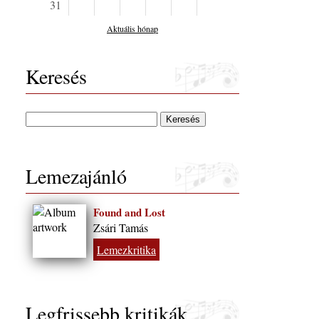
31
Aktuális hónap
Keresés
Lemezajánló
Found and Lost
Zsári Tamás
Lemezkritika
Legfrissebb kritikák