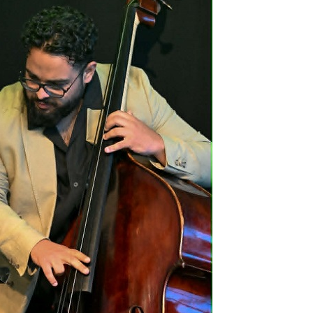
ányi
katak
– 109.
. rész:
tus 13-