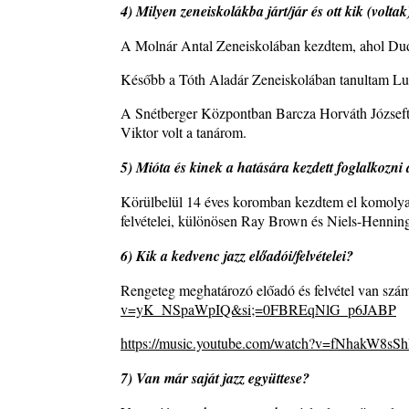
4) Milyen zeneiskolákba járt/jár és ott kik (voltak
Zsári Tamás: Found and Lost
2026. július 24.
A Molnár Antal Zeneiskolában kezdtem, ahol Dudu
FREE JAZZ ALBUMS 2026 - 134. rész
Később a Tóth Aladár Zeneiskolában tanultam Luk
2026. július 16.
A Snétberger Központban Barcza Horváth Józseft
A free jazz kiemelkedő alakjai - 79. rész: Marion 
Viktor volt a tanárom.
2026. július 13.
5) Mióta és kinek a hatására kezdett foglalkozni 
Körülbelül 14 éves koromban kezdtem el komolyab
felvételei, különösen Ray Brown és Niels-Henning
6) Kik a kedvenc jazz előadói/felvételei?
Rengeteg meghatározó előadó és felvétel van sz
v=yK_NSpaWpIQ&si;=0FBREqNlG_p6JABP
https://music.youtube.com/watch?v=fNhakW8sS
7) Van már saját jazz együttese?