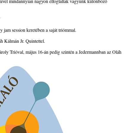
 mivel mindannyian nagyon elfoglaltak vagyunk különböző
?
 jam session keretében a saját triómmal.
h Kálmán Jr. Quintettel.
oly Trióval, május 16-án pedig szintén a Jedermannban az Oláh