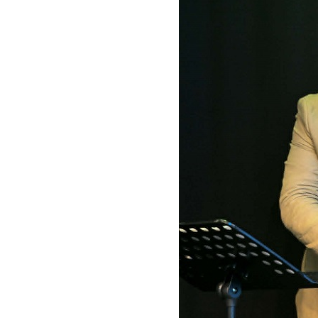
10 éve halt meg lapunk főszerkesztő-helyettese, Cs
Attila
2026. augusztus 04.
45 éve történt… Jazz-rock albumok 1981-ből - Sha
„Drivin’ Hard”
2026. augusztus 03.
Jazz a Márványteremben – Mizar (2008. január 4.)
2026. augusztus 03.
Gondolataim - 2026 (XI. évfolyam - 8. rész)
2026. augusztus 02.
A 21. században meghalt magyar jazz muzsikusok 
rész: (Dr.) Borissza Géza
2026. augusztus 02.
Exkluzív interjú Bóna Lászlóval
2026. augusztus 01.
2026-os jazzfesztiválok, amelyekről én is tudok… 18
Zempléni Fesztivál (Sátoraljaújhely – 2026. augusz
23.)
2026. augusztus 01.