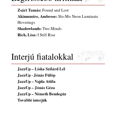
Zsári Tamás:
Found and Lost
Akinmusire, Ambrose:
Slo-Mo Neon Luminate
Hoverings
Shadowlands:
Two Minds
Rich, Lisa:
I Still Rise
Interjú fiatalokkal
JazzUp – Liska Szilárd Lél
JazzUp - Jónás Fülöp
JazzUp – Vajda Attila
JazzUp – Jónás Géza
JazzUp – Németh Bendegúz
További interjúk