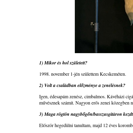
Jazz-rock albumok 1986-ból - John Scofield „Still
2026. augusztus 01.
Ma 40 éves Gyarmati Gábor és 54 éves Florian Ros
2026. augusztus 01.
Vér, tornádó és jazz – megjelent a Daveform Quinte
Kurt Rosenwinkel közös lemezének új előfutára, a
Sharknado
2026. július 31.
1) Mikor és hol született?
A Grencsoport Lewis Jordan-nel a Meseházban
2026. július 31.
1998. november 1-jén születtem Kecskeméten.
Magyar jazzmuzsikus szülők és zenész gyermekeik 
2) Volt a családban előzménye a zenélésnek?
rész: Vörös László + Vörösné Strausz Eszter + Vör
Bence
Igen, édesapám zenész, cimbalmos. Kávéházi cigá
2026. július 30.
művésznek számít. Nagyon erős zenei közegben nőt
The Next Generation — 11. rész: Horváth Szabolcs
3) Maga rögtön nagybőgőn/basszusgitáron kezdt
2026. július 25.
Először hegedülni tanultam, majd 12 éves koromba
Eged Márton: Old Songs
2026. július 25.