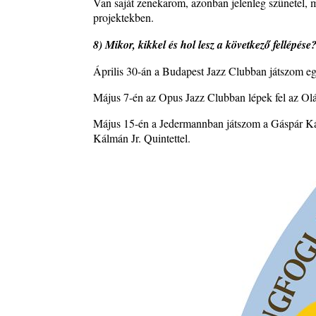
Van saját zenekarom, azonban jelenleg szünetel,
projektekben.
8) Mikor, kikkel és hol lesz a következő fellépése
Április 30-án a Budapest Jazz Clubban játszom egy
Május 7-én az Opus Jazz Clubban lépek fel az Olá
Május 15-én a Jedermannban játszom a Gáspár Kár
Kálmán Jr. Quintettel.