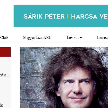
 Club
Magyar Jazz ABC
Lexikon
Lemez
zése –
ic