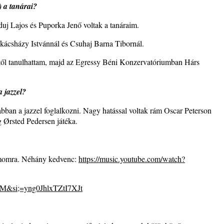
) a tanárai?
j Lajos és Puporka Jenő voltak a tanáraim.
ácsházy Istvánnál és Csuhaj Barna Tibornál.
ől tanulhattam, majd az Egressy Béni Konzervatóriumban Hárs
Brown
a jazzel?
ban a jazzel foglalkozni. Nagy hatással voltak rám Oscar Peterson
 Ørsted Pedersen játéka.
ámomra. Néhány kedvenc:
https://music.youtube.com/watch?
hM&si;=yng0JhlxTZtI7XJt