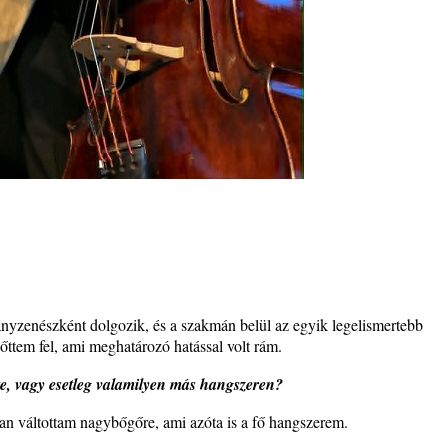
 Warm”
s
t és
– 42.
ös
nyzenészként dolgozik, és a szakmán belül az egyik legelismertebb
tem fel, ami meghatározó hatással volt rám.
e, vagy esetleg valamilyen más hangszeren?
n váltottam nagybőgőre, ami azóta is a fő hangszerem.