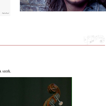
 2026.
i, 40
ke a
la”
A szerk.
ving