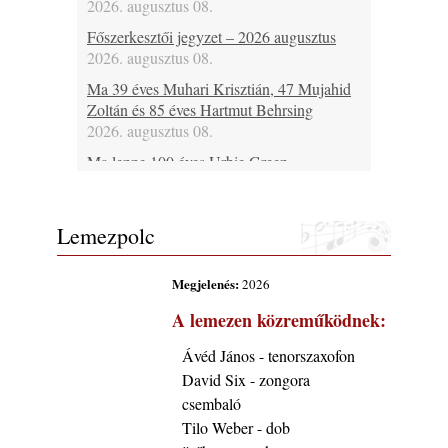
2026. augusztus 08.
Főszerkesztői jegyzet – 2026 augusztus
2026. augusztus 08.
Ma 39 éves Muhari Krisztián, 47 Mujahid
Zoltán és 85 éves Hartmut Behrsing
2026. augusztus 08.
Ma lenne 100 éves Urbie Green
2026. augusztus 08.
Ma 20 éve halt meg Duke Jordan
Lemezpolc
2026. augusztus 08.
Ez lesz idén a Balaton legkedvesebb
Megjelenés:
2026
eseménye: augusztus közepén érkezik a
Malomvölgy Fesztivál!
A lemezen közreműködnek:
2026. augusztus 08.
Ávéd János - tenorszaxofon
2026-os jazzfesztiválok, amelyekről én is
David Six - zongora
tudok… 19. rész: XXXI. Szoboszlói
Dixieland Napok (Hajdúszoboszló – 2026.
csembaló
augusztus 21-22-23.)
Tilo Weber - dob
2026. augusztus 08.