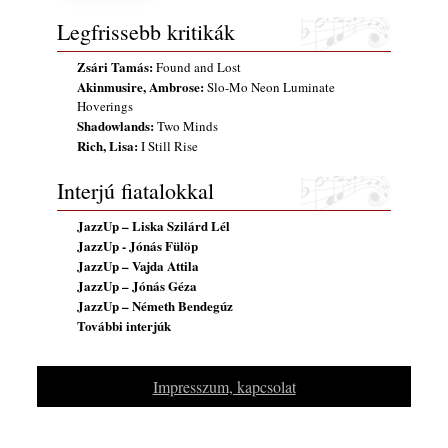
2026. július 31.
Legfrissebb kritikák
Magyar jazzmuzsikus szülők és zenész
Zsári Tamás:
Found and Lost
gyermekeik – 42. rész: Vörös László +
Akinmusire, Ambrose:
Slo-Mo Neon Luminate
Vörösné Strausz Eszter + Vörös Bence
Hoverings
2026. július 30.
Shadowlands:
Two Minds
The Next Generation — 11. rész: Horváth
Rich, Lisa:
I Still Rise
Szabolcs
2026. július 25.
Interjú fiatalokkal
Eged Márton: Old Songs
JazzUp – Liska Szilárd Lél
2026. július 25.
JazzUp - Jónás Fülöp
JazzUp – Vajda Attila
FREE JAZZ ALBUMS 2026 - 134. rész
JazzUp – Jónás Géza
2026. július 16.
JazzUp – Németh Bendegúz
A free jazz kiemelkedő alakjai - 79. rész:
További interjúk
Marion Brown
2026. július 13.
Impresszum, kapcsolat