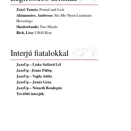
Zsári Tamás:
Found and Lost
Akinmusire, Ambrose:
Slo-Mo Neon Luminate
Hoverings
Shadowlands:
Two Minds
Rich, Lisa:
I Still Rise
Interjú fiatalokkal
JazzUp – Liska Szilárd Lél
JazzUp - Jónás Fülöp
JazzUp – Vajda Attila
JazzUp – Jónás Géza
JazzUp – Németh Bendegúz
További interjúk