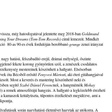
– 109.
vissza, még hatosfogatával jelentette meg 2018-ban
Goldmund
sing Your Dreams (Tom-Tom Records)
című lemezeit. Mindkét
áció 80-as 90-es évek fordulóján berobbanó
grunge
zenei irányzat
.
. rész:
 nagy hatású, felszabadító erejű, drámai mélységű, őszinte
tus 13-
elenő fekete korong gyönyörűen szól, a zenészek csodálatos
 érzékenység mestereinek köszönheti a hallgató. Elsősorban
vek óta Bécsből erősítő
Fenyvesi Márton
t, aki éteri gitáhangjaival
 Warm”
ázsolt. Most a keverés és mastering köszönhető neki és
résben segítő
Szabó Dániel Ferenc
ne
k,
a hangmérnök
Mohay
s
) a remek atmoszférájú hangzás. A hallgató a legközelebb érezheti
kamaszok kritálytiszta, tűpontos érzékelését megidézve, ami a
okpontja.
t és
lyafutásuk során nagyhatású életművet hagytak az utókorra. A