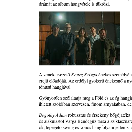
Sharknado
drámát az album hangvétele is tükrözi.
2026. július 31.
A Grencsoport Lewis Jordan-nel a Meseházban
2026. július 31.
A JÜ a Meseházban
2026. július 30.
Magyar jazzmuzsikus szülők és zenész gyermekeik 
rész: Vörös László + Vörösné Strausz Eszter + Vör
Bence
2026. július 30.
A zenekarvezető
Koncz Kriszta
énekes személyében
The Next Generation — 11. rész: Horváth Szabolcs
erejű előadóját. Az erdélyi gyökerű énekesnő a nye
2026. július 25.
tónusú hangjával.
Eged Márton: Old Songs
2026. július 25.
Gyönyörűen szólaltatja meg a Föld és az ég hangja
ihletett szólóiban szervesen, finom árnyalatban, 
Zsári Tamás: Found and Lost
2026. július 24.
Bögöthy Ádám
robusztus és érzékeny bőgőjátéka 
ös alakulástól Varga Bendegúz társa a sziklaszilá
FREE JAZZ ALBUMS 2026 - 134. rész
ok, lépegető swing és vonós hangfolyam jellemzi 
2026. július 16.