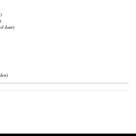
a
)
)
rl Jam
)
den
)