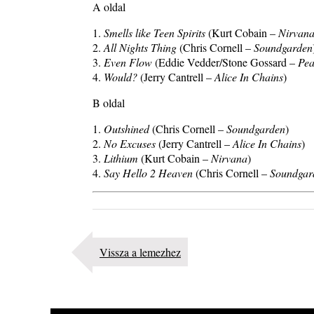
A oldal
1.
Smells like Teen Spirits
(Kurt Cobain –
Nirvan
2.
All Nights Thing
(Chris Cornell –
Soundgarden
3.
Even Flow
(Eddie Vedder/Stone Gossard –
Pea
4.
Would?
(Jerry Cantrell –
Alice In Chains
)
B oldal
1.
Outshined
(Chris Cornell –
Soundgarden
)
2.
No Excuses
(Jerry Cantrell –
Alice In Chains
)
3.
Lithium
(Kurt Cobain –
Nirvana
)
4.
Say Hello 2 Heaven
(Chris Cornell –
Soundgar
Vissza a lemezhez