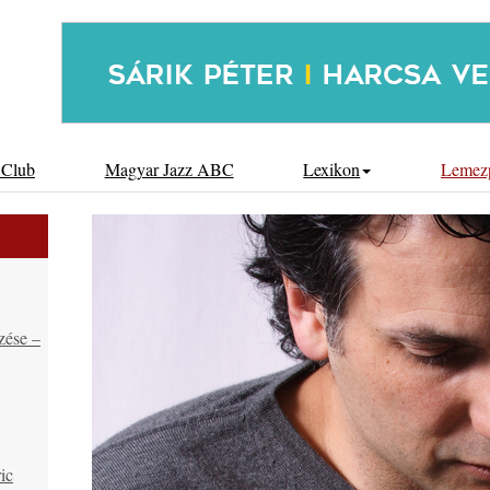
 Club
Magyar Jazz ABC
Lexikon
Lemez
zése –
ic