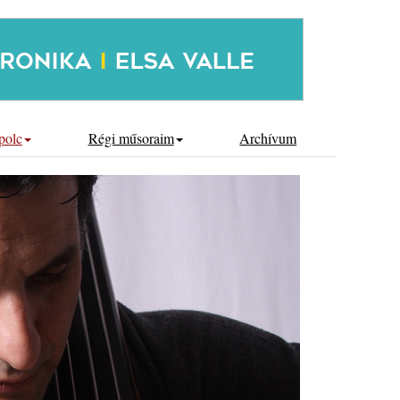
polc
Régi műsoraim
Archívum