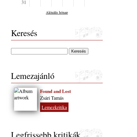
31
Aktuális hónap
Keresés
Lemezajánló
Found and Lost
Zsári Tamás
Lemezkritika
Legfrissebb kritikák