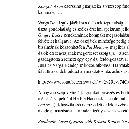
A free jazz kiemelkedő alakjai - 79. rész: Marion 
Komjáti Áron
ezerszínű gitárjátéka a vízcsepp fin
2026. július 13.
kamarazenét.
Varga Bendegúz játékára a dallamközpontúság a le
tiszta gondolatiság és széles érzelmi spektrum jel
Ginger Baker
zenekarainak kompakt megszólalása
felvételét hallgatva. Az összjáték minősége pedig 
bizalmának köszönhetően
Pat Metheny
mágikus a
dalok esszenciájának megőrzését szolgálja – a zen
gazdagította a lemezt egy-egy dal feldolgozásáva
Júlia és Varga Bendegúz közös alkotása. Ha valak
felkelti az érdeklődését a varázslatos utazáshoz és
https://www.youtube.com/watch?v=2v2Re-v74C
A nagyon szép kivitelű (a grafikai tervezés és b
méltó társa például Herbie Hancock hasonló indít
Letters
...). Klasszikussá nemesedett dalok jazzbe 
megfogalmazásával – minden igényes zeneszerető
Bendegúz Varga Quartet with Kriszta Koncz: No E