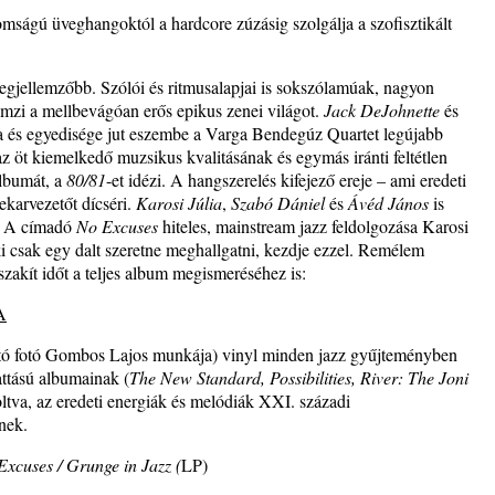
Brown
omságú üveghangoktól a hardcore zúzásig szolgálja a szofisztikált
gjellemzőbb. Szólói és ritmusalapjai is sokszólamúak, nagyon
lemzi a mellbevágóan erős epikus zenei világot.
Jack DeJohnette
és
 és egyedisége jut eszembe a Varga Bendegúz Quartet legújabb
az öt kiemelkedő muzsikus kvalitásának és egymás iránti feltétlen
lbumát, a
80/81
-et idézi. A hangszerelés kifejező ereje – ami eredeti
ekarvezetőt dícséri.
Karosi Júlia
,
Szabó Dániel
és
Ávéd János
is
l. A címadó
No Excuses
hiteles, mainstream jazz feldolgozása Karosi
i csak egy dalt szeretne meghallgatni, kezdje ezzel. Remélem
 szakít időt a teljes album megismeréséhez is:
A
orító fotó Gombos Lajos munkája) vinyl minden jazz gyűjteményben
attású albumainak (
The New Standard, Possibilities, River: The Joni
oltva, az eredeti energiák és melódiák XXI. századi
nek.
xcuses / Grunge in Jazz (
LP)