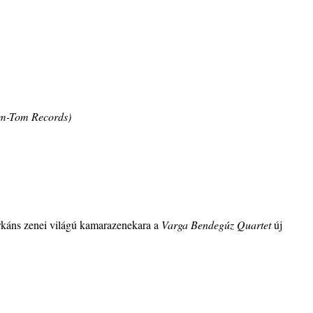
ke a
la”
Tom-Tom Records)
ving
ányi
arkáns zenei világú kamarazenekara a
Varga Bendegúz Quartet
új
katak