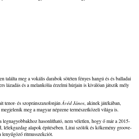
– 42.
ös
 találta meg a vokális darabok sötéten fényes hangú és és balladai
rs lázadás és a melankólia érzelmi húrjain is kiválóan játszik mély
it tenor- és szopránszaxofonján
Ávéd János
, akinek játékában,
de megjelenik meg a magyar népzene természetközeli világa is.
a legnagyobbakhoz hasonlítható, nem véletlen, hogy ő már a 2015-
rd, lélekgazdag alapok építésében. Lírai szólók és kőkemény groove-
a lenyűgöző ritmusszekciót.