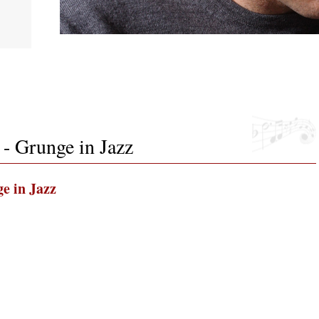
ltán,
arter
- Grunge in Jazz
e in Jazz
 2026.
i, 40