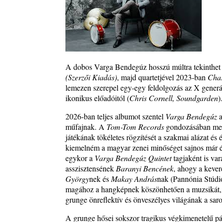
2026. augusztus 03.
Gondolataim - 2026 (XI. évfolyam - 8. rész)
2026. augusztus 02.
A 21. században meghalt magyar jazz muzsikusok 
rész: (Dr.) Borissza Géza
2026. augusztus 02.
A dobos Varga Bendegúz hosszú múltra tekinthet 
(Szerzői Kiadás)
, majd quartetjével 2023-ban
Cha
Exkluzív interjú Bóna Lászlóval
lemezen szerepel egy-egy feldolgozás az X gener
2026. augusztus 01.
ikonikus előadóitól (
Chris Cornell, Soundgarden
)
2026-os jazzfesztiválok, amelyekről én is tudok… 18
2026-ban teljes albumot szentel
Varga Bendegúz
a
Zempléni Fesztivál (Sátoraljaújhely – 2026. augusz
műfajnak. A
Tom-Tom Records
gondozásában megj
23.)
játékának tökéletes rögzítését a szakmai alázat és
2026. augusztus 01.
kiemelném a magyar zenei minőséget sajnos már é
Jazz-rock albumok 1986-ból - John Scofield „Still
egykor a
Varga Bendegúz Quintet
tagjaként is var
2026. augusztus 01.
asszisztensének
Baranyi Bencének
, ahogy a keve
Ma 40 éves Gyarmati Gábor és 54 éves Florian Ros
György
nek és
Makay András
nak (Pannónia Stúdió
2026. augusztus 01.
magához a hangképnek köszönhetően a muzsikát, a 
grunge önreflektív és önveszélyes világának a sar
Vér, tornádó és jazz – megjelent a Daveform Quinte
Kurt Rosenwinkel közös lemezének új előfutára, a
A grunge hősei sokszor tragikus végkimenetelű pá