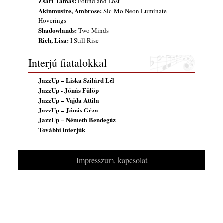
Zsári Tamás:
Found and Lost
2026. július 13.
Akinmusire, Ambrose:
Slo-Mo Neon Luminate
Hoverings
Shadowlands:
Two Minds
Rich, Lisa:
I Still Rise
Interjú fiatalokkal
JazzUp – Liska Szilárd Lél
JazzUp - Jónás Fülöp
JazzUp – Vajda Attila
JazzUp – Jónás Géza
JazzUp – Németh Bendegúz
További interjúk
Impresszum, kapcsolat