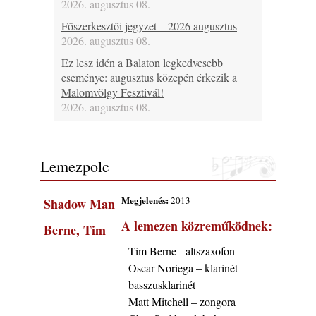
2026. augusztus 08.
Főszerkesztői jegyzet – 2026 augusztus
2026. augusztus 08.
Ez lesz idén a Balaton legkedvesebb
eseménye: augusztus közepén érkezik a
Malomvölgy Fesztivál!
2026. augusztus 08.
2026-os jazzfesztiválok, amelyekről én is
tudok… 19. rész: XXXI. Szoboszlói
Dixieland Napok (Hajdúszoboszló – 2026.
Lemezpolc
augusztus 21-22-23.)
2026. augusztus 08.
Megjelenés:
2013
Shadow Man
Jazz-rock albumok 1986-ból - Shakatak
A lemezen közreműködnek:
„Into the Blue”
Berne, Tim
2026. augusztus 08.
Tim Berne - altszaxofon
Fusio Group feat. Kertész Erika "New
Oscar Noriega – klarinét
Visions" lemezbemutató koncert
basszusklarinét
2026. augusztus 07.
Matt Mitchell – zongora
Jazz-rock albumok 1985-ből - Issei Noro