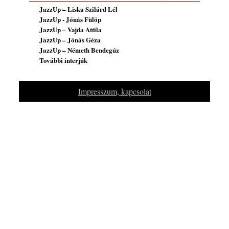
JazzUp – Liska Szilárd Lél
JazzUp - Jónás Fülöp
JazzUp – Vajda Attila
JazzUp – Jónás Géza
JazzUp – Németh Bendegúz
További interjúk
Impresszum, kapcsolat