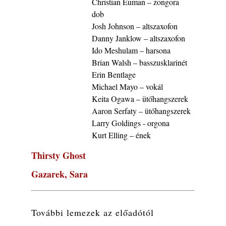
Christian Euman – zongora
„Sweet Sphere”
dob
2026. augusztus 07.
Josh Johnson – altszaxofon
Jazz-rock albumok 1984-ből - John Scofield
Danny Janklow – altszaxofon
„Electric Outlet”
Ido Meshulam – harsona
2026. augusztus 06.
Brian Walsh – basszusklarinét
X. BOHÉM JAZZFŐVÁROS fesztivál,
Erin Bentlage
Kecskemét, 2026. augusztus 6-9.: 4 nap, 4
Michael Mayo – vokál
színpad, 10 ország zenészei, 40 óra zene és
Keita Ogawa – ütőhangszerek
tánc!
Aaron Serfaty – ütőhangszerek
2026. augusztus 05.
Larry Goldings - orgona
Magyar Jazz ABC – 541. rész: Juhász
Kurt Elling – ének
Márton
2026. augusztus 05.
Thirsty Ghost
Jazz-rock albumok 1983-ból - John Scofield
Gazarek, Sara
„Out like a Light”
2026. augusztus 05.
Jazz-rock albumok 1982-ből - John Scofield
További lemezek az előadótól
„Shinola”
2026. augusztus 04.