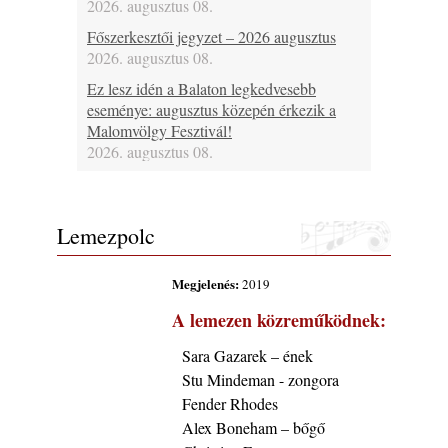
2026. augusztus 08.
Főszerkesztői jegyzet – 2026 augusztus
2026. augusztus 08.
Ez lesz idén a Balaton legkedvesebb
eseménye: augusztus közepén érkezik a
Malomvölgy Fesztivál!
2026. augusztus 08.
2026-os jazzfesztiválok, amelyekről én is
tudok… 19. rész: XXXI. Szoboszlói
Dixieland Napok (Hajdúszoboszló – 2026.
Lemezpolc
augusztus 21-22-23.)
2026. augusztus 08.
Megjelenés:
2019
Jazz-rock albumok 1986-ból - Shakatak
A lemezen közreműködnek:
„Into the Blue”
2026. augusztus 08.
Sara Gazarek – ének
Fusio Group feat. Kertész Erika "New
Stu Mindeman - zongora
Visions" lemezbemutató koncert
Fender Rhodes
2026. augusztus 07.
Alex Boneham – bőgő
Jazz-rock albumok 1985-ből - Issei Noro