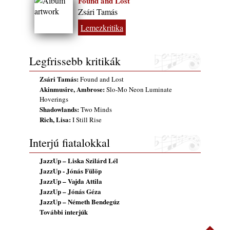
Found and Lost
rész: Irving Ashby – Memoirs
Zsári Tamás
2026. augusztus 04.
Lemezkritika
10 éve halt meg lapunk főszerkesztő-
helyettese, Csányi Attila
2026. augusztus 04.
Legfrissebb kritikák
45 éve történt… Jazz-rock albumok 1981-
Zsári Tamás:
Found and Lost
ből - Shakatak „Drivin’ Hard”
Akinmusire, Ambrose:
Slo-Mo Neon Luminate
2026. augusztus 03.
Hoverings
Shadowlands:
Two Minds
Jazz a Márványteremben – Mizar (2008.
Rich, Lisa:
I Still Rise
január 4.)
2026. augusztus 03.
Interjú fiatalokkal
Gondolataim - 2026 (XI. évfolyam - 8. rész)
2026. augusztus 02.
JazzUp – Liska Szilárd Lél
JazzUp - Jónás Fülöp
Exkluzív interjú Bóna Lászlóval
JazzUp – Vajda Attila
2026. augusztus 01.
JazzUp – Jónás Géza
Ma 40 éves Gyarmati Gábor és 54 éves
JazzUp – Németh Bendegúz
Florian Ross
További interjúk
2026. augusztus 01.