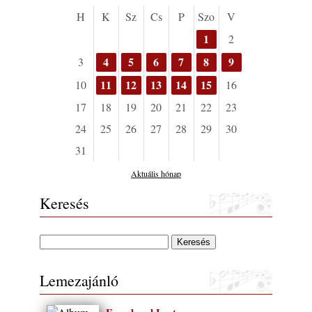
„Electric Outlet”
H
K
Sz
Cs
P
Szo
V
2026. augusztus 06.
1
2
X. BOHÉM JAZZFŐVÁROS fesztivál,
Kecskemét, 2026. augusztus 6-9.: 4 nap, 4
4
5
6
7
8
9
3
színpad, 10 ország zenészei, 40 óra zene és
11
12
13
14
15
tánc!
10
16
2026. augusztus 05.
17
18
19
20
21
22
23
Magyar Jazz ABC – 541. rész: Juhász
24
25
26
27
28
29
30
Márton
2026. augusztus 05.
31
Jazz-rock albumok 1983-ból - John Scofield
Aktuális hónap
„Out like a Light”
Keresés
2026. augusztus 05.
Jazz-rock albumok 1982-ből - John Scofield
„Shinola”
2026. augusztus 04.
Kikkel beszéltem 2.0 – 5. rész: D
Lemezajánló
2026. augusztus 04.
Lemezek a hatvanas-hetvenes évekből - 84.