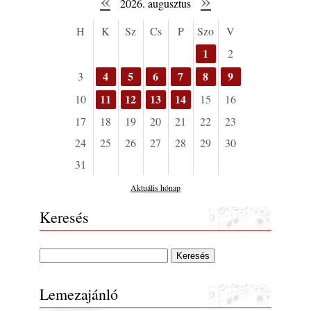
2026. augusztus
Lemezek a hatvanas-hetvenes évekből - 84.
H
K
Sz
Cs
P
Szo
V
rész: Irving Ashby – Memoirs
2026. augusztus 04.
1
2
10 éve halt meg lapunk főszerkesztő-
4
5
6
7
8
9
3
helyettese, Csányi Attila
2026. augusztus 04.
11
12
13
14
10
15
16
45 éve történt… Jazz-rock albumok 1981-
17
18
19
20
21
22
23
ből - Shakatak „Drivin’ Hard”
24
25
26
27
28
29
30
2026. augusztus 03.
31
Jazz a Márványteremben – Mizar (2008.
január 4.)
Aktuális hónap
2026. augusztus 03.
Keresés
Gondolataim - 2026 (XI. évfolyam - 8. rész)
2026. augusztus 02.
A 21. században meghalt magyar jazz
muzsikusok – 109. rész: (Dr.) Borissza Géza
2026. augusztus 02.
Lemezajánló
Exkluzív interjú Bóna Lászlóval