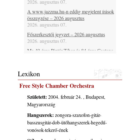
2026. augusztus 07.
A www.jazzma.hu-n eddig megjelent írások
összegzése – 2026 augusztus
2026. augusztus 07.
Főszerkesztői jegyzet – 2026 augusztus
2026. augusztus 07.
Ma 49 éves Pintér Tibor és 84 éves Caetano
Veloso
2026. augusztus 07.
Lexikon
Ma lenne 85 éves Howard Johnson
2026. augusztus 07.
Free Style Chamber Orchestra
Ma 95 éve halt meg Bix Beiderbecke
2026. augusztus 07.
Született:
2004. február 24. , Budapest,
Magyarország
Jazz-rock albumok 1985-ből - Issei Noro
„Sweet Sphere”
Hangszerek:
zongora-szaxofon-gitár-
2026. augusztus 07.
basszusgitár-dob-ütőhangszerek-hegedű-
Ezen a napon – augusztus 7. (2026)
vonósok-tekerő-ének
2026. augusztus 07.