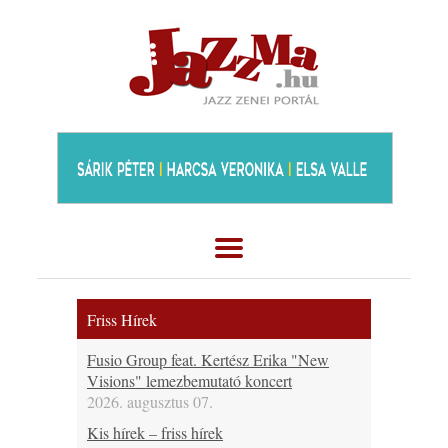
Friss Hírek
Fusio Group feat. Kertész Erika "New
Visions" lemezbemutató koncert
2026. augusztus 07.
Kis hírek – friss hírek