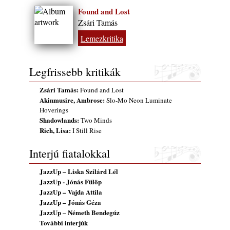
2026. augusztus 01.
Found and Lost
Zsári Tamás
2026-os jazzfesztiválok, amelyekről én is
tudok… 18. rész: Zempléni Fesztivál
Lemezkritika
(Sátoraljaújhely – 2026. augusztus 13-23.)
2026. augusztus 01.
Legfrissebb kritikák
Jazz-rock albumok 1986-ból - John Scofield
„Still Warm”
Zsári Tamás:
Found and Lost
2026. augusztus 01.
Akinmusire, Ambrose:
Slo-Mo Neon Luminate
Ma 40 éves Gyarmati Gábor és 54 éves
Hoverings
Shadowlands:
Florian Ross
Two Minds
Rich, Lisa:
I Still Rise
2026. augusztus 01.
Vér, tornádó és jazz – megjelent a Daveform
Interjú fiatalokkal
Quintet és Kurt Rosenwinkel közös
lemezének új előfutára, a Sharknado
JazzUp – Liska Szilárd Lél
2026. július 31.
JazzUp - Jónás Fülöp
JazzUp – Vajda Attila
A Grencsoport Lewis Jordan-nel a
JazzUp – Jónás Géza
Meseházban
JazzUp – Németh Bendegúz
2026. július 31.
További interjúk