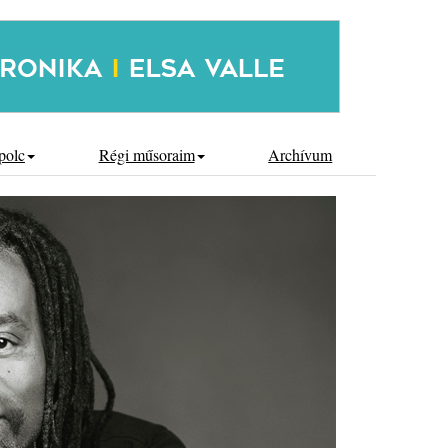
polc
Régi műsoraim
Archívum