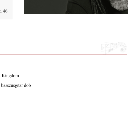
, 46
aki
ed Kingdom
-basszusgitár-dob
usztus
. rész:
ló –