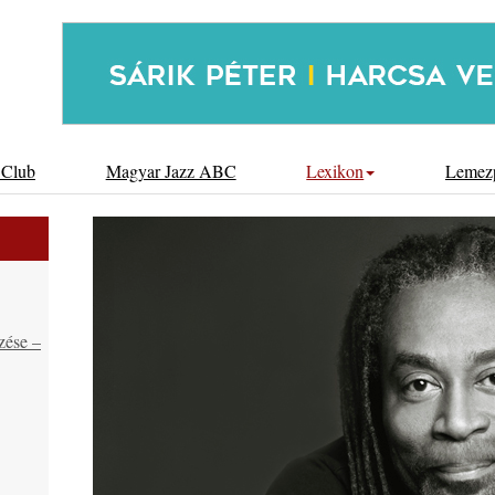
 Club
Magyar Jazz ABC
Lexikon
Lemez
zése –