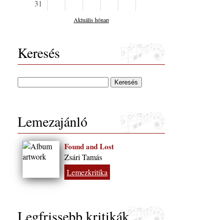
31
Aktuális hónap
Keresés
Lemezajánló
Found and Lost
Zsári Tamás
Lemezkritika
Legfrissebb kritikák