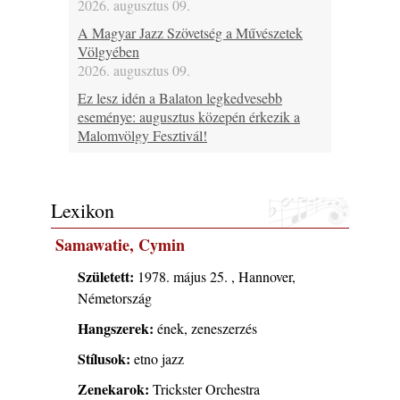
2026. augusztus 09.
A Magyar Jazz Szövetség a Művészetek
Völgyében
2026. augusztus 09.
Ez lesz idén a Balaton legkedvesebb
eseménye: augusztus közepén érkezik a
Malomvölgy Fesztivál!
2026. augusztus 08.
2026-os jazzfesztiválok, amelyekről én is
tudok… 19. rész: XXXI. Szoboszlói
Lexikon
Dixieland Napok (Hajdúszoboszló – 2026.
augusztus 21-22-23.)
Samawatie, Cymin
2026. augusztus 08.
Született:
1978. május 25. , Hannover,
Jazz-rock albumok 1986-ból - Shakatak
Németország
„Into the Blue”
2026. augusztus 08.
Hangszerek:
ének, zeneszerzés
Fusio Group feat. Kertész Erika "New
Stílusok:
etno jazz
Visions" lemezbemutató koncert
2026. augusztus 07.
Zenekarok:
Trickster Orchestra