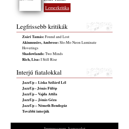
Szabolcs
Lemezkritika
2026. július 25.
FREE JAZZ ALBUMS 2026 - 134. rész
Legfrissebb kritikák
2026. július 16.
Zsári Tamás:
Found and Lost
Akinmusire, Ambrose:
Slo-Mo Neon Luminate
Hoverings
Shadowlands:
Two Minds
Rich, Lisa:
I Still Rise
Interjú fiatalokkal
JazzUp – Liska Szilárd Lél
JazzUp - Jónás Fülöp
JazzUp – Vajda Attila
JazzUp – Jónás Géza
JazzUp – Németh Bendegúz
További interjúk
Impresszum, kapcsolat