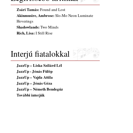
Zsári Tamás:
Found and Lost
Akinmusire, Ambrose:
Slo-Mo Neon Luminate
Hoverings
Shadowlands:
Two Minds
Rich, Lisa:
I Still Rise
Interjú fiatalokkal
JazzUp – Liska Szilárd Lél
JazzUp - Jónás Fülöp
JazzUp – Vajda Attila
JazzUp – Jónás Géza
JazzUp – Németh Bendegúz
További interjúk