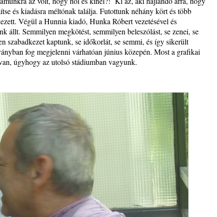
zámunkra az volt, hogy hol és kinél?! Ki az, aki hajlandó arra, hogy
tse és kiadásra méltónak találja. Futottunk néhány kört és több
érkezett. Végül a Hunnia kiadó, Hunka Róbert vezetésével és
énk állt. Semmilyen megkötést, semmilyen beleszólást, se zenei, se
en szabadkezet kaptunk, se időkorlát, se semmi, és így sikerült
dványban fog megjelenni várhatóan június közepén. Most a grafikai
 van, úgyhogy az utolsó stádiumban vagyunk.
Brown