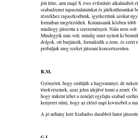
jött létre, ami majd X éves évforduló alkalmából e
szabadzenei tapasztalatainkat és játékstílusunkat be
részekhez ragaszkodtunk, igyekeztünk azokat úgy já
formában megőrződtek. Kutatásaink közben több ve
máshogy játszotta a szerzeményeit. Nála nem volt
Mindegyik más volt, mindig mást nyitott ki bennük 
dolgok, ott burjánzik, formálódik a zene, és ezért 
próbáljuk meg ezeket játszani koncertszerűen.
R.M.
Gyönyörű, hogy említjük a hagyományt, de nekem 
törekvéseinek, azaz jelen idejűvé tenni a zenét. Őt
hogy miként lehet a zenéjét egyfajta szabad szelle
kenyeret sütni, hogy az előző napi kovászból a mai
A jó néhány leírt Szabados darabból hatot játszotta
G.I.