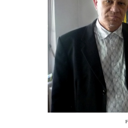
10 éve halt meg lapunk főszerkesztő-helyettese, Cs
Attila
2026. augusztus 04.
45 éve történt… Jazz-rock albumok 1981-ből - Sha
„Drivin’ Hard”
2026. augusztus 03.
Jazz a Márványteremben – Mizar (2008. január 4.)
2026. augusztus 03.
Gondolataim - 2026 (XI. évfolyam - 8. rész)
2026. augusztus 02.
A 21. században meghalt magyar jazz muzsikusok 
rész: (Dr.) Borissza Géza
2026. augusztus 02.
Exkluzív interjú Bóna Lászlóval
2026. augusztus 01.
2026-os jazzfesztiválok, amelyekről én is tudok… 18
Zempléni Fesztivál (Sátoraljaújhely – 2026. augusz
23.)
F
2026. augusztus 01.