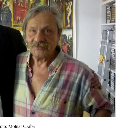
ányi
katak
– 109.
. rész:
tus 13-
otó: Molnár Csaba