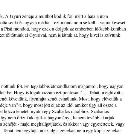
nk. A Gyuri zenéje a múltból ködlik föl, mert a halála után
tszotta senki és ugye a média – ezt mondanom se kell – vajmi keveset
er a Pisti mondott, hogy ezek a dolgok az emberben idősebb korában
 töltöttünk el Gyurival, nem is láttuk át, hogy kivel is szívtunk
tt nőttünk föl. Én legalábbis elmondhatom magamról, hogy nagyon
adott be. Hogy is fogalmazzam ezt pontosan? … Tehát, meghívott a
enét követtünk, ilyenfajta zenét csinálunk. Most, hogy elővettük a
ideje van”-t, hogy most jött el az az idő, amikor úgy áll össze a
el hozzá lehetett nyúlni egy Szabados darabhoz, Szabados
, így nem őrizni akarjuk a hagyományt, hanem tovább akarjuk
 a zenéjét - majd meghallgatjátok, és akkor vagy egyetértetek, vagy
k. Tehát nem egyfajta nosztalgia-zenekar, nem egy kópia-zenekar