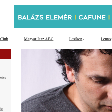
 Club
Magyar Jazz ABC
Lexikon
Lemez
zése –
ic