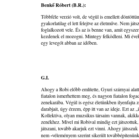
Benkő Róbert (B.R.):
Többféle verzió volt, de végül is emellett döntöttü
gyakorlatilag el lett felejtve az életműve. Nem já
foglalkozott vele. És az is benne van, amit egysz
kezdenek el mozogni. Mintegy felködleni. Mi éveket
egy levegőt abban az időben.
G.I.
Ahogy a Robi előbb említette, Gyuri szárnyai ala
fiatalon ismerhettem meg, és nagyon fiatalon fog
zenekarába. Végül is egész életünkben ilyenfajta z
darabjait, úgy érzem, épp itt van az ideje. Ezt az „
Kollektíva, olyan muzsikus társaim vannak, akikk
zenékhez. Mivel mi Robival mindig ezt játszottuk
játszani, tovább akarjuk ezt vinni. Ahogy játsszuk
-
nem
véleményem szerint sikerült továbbépítenün