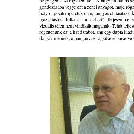
hogy igenis ezt rögzíteni kell. A nagy probléma s
gondozásába vegye ezt a zenei anyagot, majd rögzí
Zsári Tamás: Found and Lost
helyről pozitív ígéretek után, langyos elutasítás 
2026. július 24.
igazgatásával fölkarolta a „dolgot”. Teljesen mell
FREE JAZZ ALBUMS 2026 - 134. rész
vizuális téren nem vindikált magának. Tehát teljes
2026. július 16.
rögzítenünk ezt a hat darabot, ami egy dupla kia
dolgok mennek, a hanganyag rögzítve és keverve
A free jazz kiemelkedő alakjai - 79. rész: Marion 
2026. július 13.