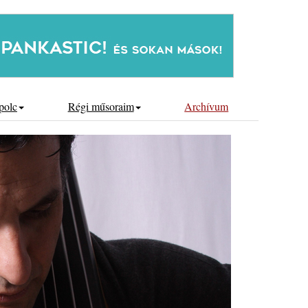
polc
Régi műsoraim
Archívum