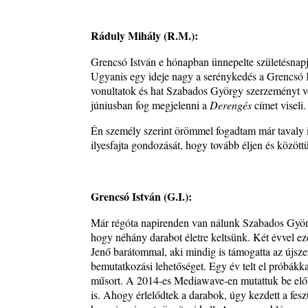
Jazz-rock albumok 1986-ból - John Scofield „Still
2026. augusztus 01.
Ráduly Mihály (R.M.):
Ma 40 éves Gyarmati Gábor és 54 éves Florian Ros
Grencsó István e hónapban ünnepelte születésnapj
2026. augusztus 01.
Ugyanis egy ideje nagy a serénykedés a Grencsó K
Vér, tornádó és jazz – megjelent a Daveform Quinte
vonultatok és hat Szabados György szerzeményt ve
Kurt Rosenwinkel közös lemezének új előfutára, a
júniusban fog megjelenni a
Derengés
címet viseli.
Sharknado
Én személy szerint örömmel fogadtam már tavaly 
2026. július 31.
ilyesfajta gondozását, hogy tovább éljen és közöt
A Grencsoport Lewis Jordan-nel a Meseházban
2026. július 31.
Magyar jazzmuzsikus szülők és zenész gyermekeik 
Grencsó István (G.I.):
rész: Vörös László + Vörösné Strausz Eszter + Vör
Bence
Már régóta napirenden van nálunk Szabados Györg
2026. július 30.
hogy néhány darabot életre keltsünk. Két évvel ez
Jenő barátommal, aki mindig is támogatta az újszerű 
The Next Generation — 11. rész: Horváth Szabolcs
bemutatkozási lehetőséget. Egy év telt el próbákk
2026. július 25.
műsort. A 2014-es Mediawave-en mutattuk be előszö
Eged Márton: Old Songs
is. Ahogy érlelődtek a darabok, úgy kezdett a feszü
2026. július 25.