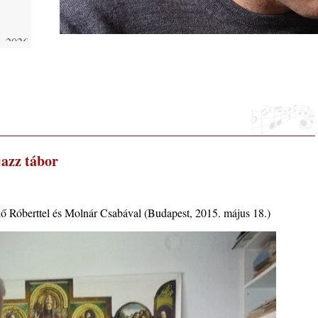
 2026.
i, 40
ke a
zz tábor
la”
ő Róberttel és Molnár Csabával (Budapest, 2015. május 18.)
ving