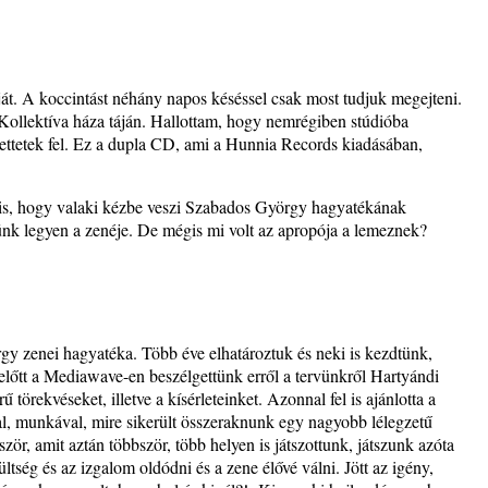
 Warm”
s
át. A koccintást néhány napos késéssel csak most tudjuk megejteni.
ollektíva háza táján. Hallottam, hogy nemrégiben stúdióba
t és
ttetek fel. Ez a dupla CD, ami a Hunnia Records kiadásában,
is, hogy valaki kézbe veszi Szabados György hagyatékának
tünk legyen a zenéje. De mégis mi volt az apropója a lemeznek?
– 42.
ös
y zenei hagyatéka. Több éve elhatároztuk és neki is kezdtünk,
előtt a Mediawave-en beszélgettünk erről a tervünkről Hartyándi
törekvéseket, illetve a kísérleteinket. Azonnal fel is ajánlotta a
al, munkával, mire sikerült összeraknunk egy nagyobb lélegzetű
r, amit aztán többször, több helyen is játszottunk, játszunk azóta
ltség és az izgalom oldódni és a zene élővé válni. Jött az igény,