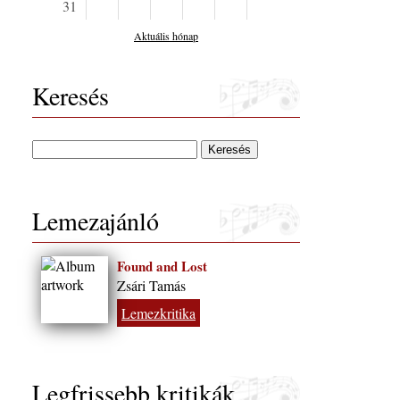
31
Aktuális hónap
Keresés
Lemezajánló
Found and Lost
Zsári Tamás
Lemezkritika
Legfrissebb kritikák