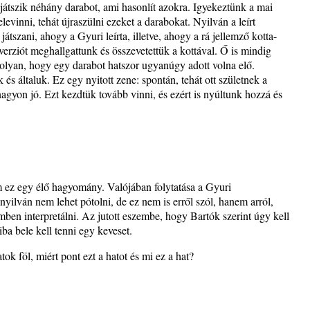
ljátszik néhány darabot, ami hasonlít azokra. Igyekeztünk a mai
levinni, tehát újraszülni ezeket a darabokat. Nyilván a leírt
tszani, ahogy a Gyuri leírta, illetve, ahogy a rá jellemző kotta-
rziót meghallgattunk és összevetettük a kottával. Ő is mindig
 olyan, hogy egy darabot hatszor ugyanúgy adott volna elő.
és általuk. Ez egy nyitott zene: spontán, tehát ott születnek a
nagyon jó. Ezt kezdtük tovább vinni, és ezért is nyúltunk hozzá és
ez egy élő hagyomány. Valójában folytatása a Gyuri
 nyilván nem lehet pótolni, de ez nem is erről szól, hanem arról,
mben interpretálni. Az jutott eszembe, hogy Bartók szerint úgy kell
ba bele kell tenni egy keveset.
tok föl, miért pont ezt a hatot és mi ez a hat?