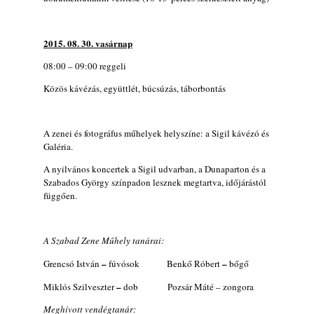
2015. 08. 30. vasárnap
08:00 – 09:00 reggeli
Közös kávézás, együttlét, búcsúzás, táborbontás
A zenei és fotográfus műhelyek helyszíne: a Sigil kávézó és
Galéria.
A nyilvános koncertek a Sigil udvarban, a Dunaparton és a
Szabados György színpadon lesznek megtartva, időjárástól
függően.
A Szabad Zene Műhely tanárai:
–
–
Grencsó István
fúvósok Benkő Róbert
bőgő
–
Miklós Szilveszter
dob Pozsár Máté – zongora
Meghívott vendégtanár: