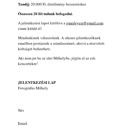
Tandíj:
20.000 Ft, életélmény beszerzéshez
Összesen 20 főt tudunk befogadni.
A jelentkezési lapot kitöltve a
gmedgyesi@gmail.com
címre küldd el!
Mindenkinek válaszolunk. A sikeres jelentkezőknek
emailben postázzuk a számlaszámot, ahová a részvételi
költségét befizetheti.
Aki nem jut be az idei Műhelybe, jöjjön el az esti
koncertekre!
JELENTKEZÉSI LAP
Fotográfus Műhely
Név
Email