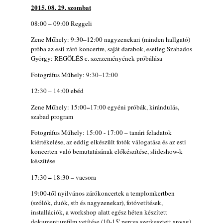
2015. 08. 29. szombat
08:00 – 09:00 Reggeli
Zene Műhely: 9:30–12:00 nagyzenekari (minden hallgató)
próba az esti záró koncertre, saját darabok, esetleg Szabados
György: REGÖLÉS c. szerzeményének próbálása
–
Fotográfus Műhely: 9:30
12:00
12:30 – 14:00 ebéd
–
Zene Műhely: 15:00
17:00 egyéni próbák, kirándulás,
szabad program
Fotográfus Műhely: 15:00 - 17:00 – tanári feladatok
kiértékelése, az eddig elkészült fotók válogatása és az esti
koncerten való bemutatásának előkészítése, slideshow-k
készítése
–
17:30
18:30 – vacsora
19:00-től nyilvános zárókoncertek a templomkertben
(szólók, duók, stb és nagyzenekar), fotóvetítések,
installációk, a workshop alatt egész héten készített
dokumentumfilm vetítése (10-15' perces szerkesztett anyag)