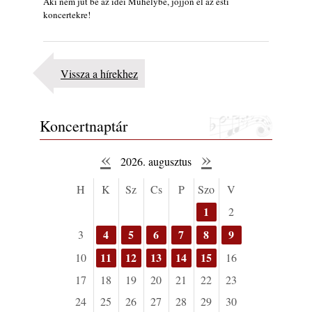
Aki nem jut be az idei Műhelybe, jöjjön el az esti
koncertekre!
Vissza a hírekhez
Koncertnaptár
«
»
2026. augusztus
H
K
Sz
Cs
P
Szo
V
1
2
4
5
6
7
8
9
3
11
12
13
14
15
10
16
17
18
19
20
21
22
23
24
25
26
27
28
29
30