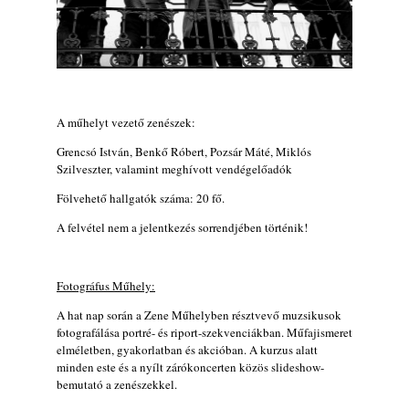
Ma 40 éves Gyarmati Gábor és 54 éves
Florian Ross
2026. augusztus 01.
Vér, tornádó és jazz – megjelent a Daveform
Quintet és Kurt Rosenwinkel közös
A műhelyt vezető zenészek:
lemezének új előfutára, a Sharknado
2026. július 31.
Grencsó István, Benkő Róbert, Pozsár Máté, Miklós
Szilveszter, valamint meghívott vendégelőadók
Magyar jazzmuzsikus szülők és zenész
gyermekeik – 42. rész: Vörös László +
Fölvehető hallgatók száma: 20 fő.
Vörösné Strausz Eszter + Vörös Bence
A felvétel nem a jelentkezés sorrendjében történik!
2026. július 30.
The Next Generation — 11. rész: Horváth
Szabolcs
Fotográfus Műhely:
2026. július 25.
A hat nap során a Zene Műhelyben résztvevő muzsikusok
FREE JAZZ ALBUMS 2026 - 134. rész
fotografálása portré- és riport-szekvenciákban. Műfajismeret
2026. július 16.
elméletben, gyakorlatban és akcióban. A kurzus alatt
minden este és a nyílt zárókoncerten közös slideshow-
A free jazz kiemelkedő alakjai - 79. rész:
bemutató a zenészekkel.
Marion Brown