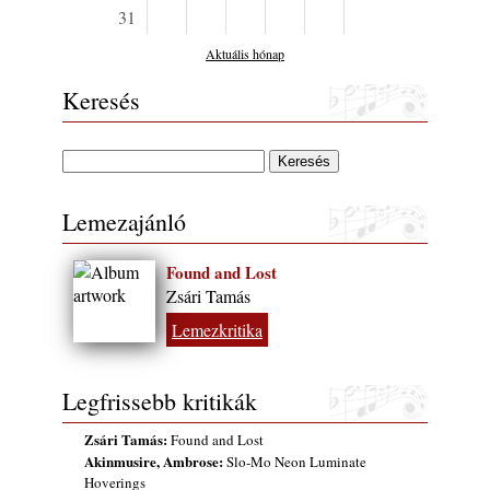
31
Aktuális hónap
Keresés
Lemezajánló
Found and Lost
Zsári Tamás
Lemezkritika
Legfrissebb kritikák
Zsári Tamás:
Found and Lost
Akinmusire, Ambrose:
Slo-Mo Neon Luminate
Hoverings