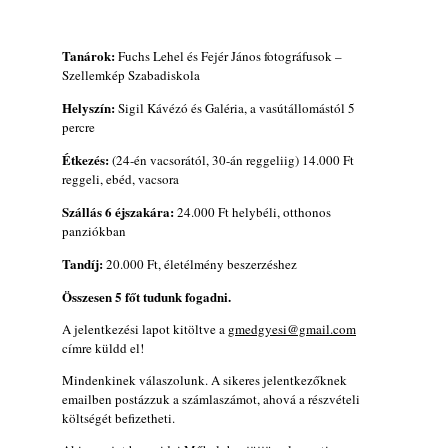
Tanárok:
Fuchs Lehel és Fejér János fotográfusok –
Szellemkép Szabadiskola
Helyszín:
Sigil Kávézó és Galéria, a vasútállomástól 5
percre
Étkezés:
(24-én vacsorától, 30-án reggeliig) 14.000 Ft
reggeli, ebéd, vacsora
Szállás 6 éjszakára:
24.000 Ft helybéli, otthonos
panziókban
Tandíj:
20.000 Ft, életélmény beszerzéshez
Összesen 5 főt tudunk fogadni.
A jelentkezési lapot kitöltve a
gmedgyesi@gmail.com
címre küldd el!
Mindenkinek válaszolunk. A sikeres jelentkezőknek
emailben postázzuk a számlaszámot, ahová a részvételi
költségét befizetheti.