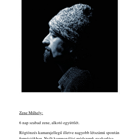
„Sweet Sphere”
2026. augusztus 07.
Jazz-rock albumok 1984-ből - John Scofield
„Electric Outlet”
2026. augusztus 06.
X. BOHÉM JAZZFŐVÁROS fesztivál,
Kecskemét, 2026. augusztus 6-9.: 4 nap, 4
színpad, 10 ország zenészei, 40 óra zene és
tánc!
2026. augusztus 05.
Magyar Jazz ABC – 541. rész: Juhász
Márton
2026. augusztus 05.
Jazz-rock albumok 1983-ból - John Scofield
„Out like a Light”
Zene Műhely:
2026. augusztus 05.
6 nap szabad zene, alkotó együttlét.
Jazz-rock albumok 1982-ből - John Scofield
„Shinola”
Rögtönzés kamarajellegű illetve nagyobb létszámú spontán
2026. augusztus 04.
formációkban. Nyílt komponálási módszerek gyakorlása,