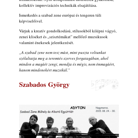
kollektív improvizációs technikák elsajátítása.
Kikkel beszéltem 2.0 – 5. rész: D
2026. augusztus 04.
Ismerkedés a szabad zene európai és tengeren túli
képviselőivel.
Lemezek a hatvanas-hetvenes évekből - 84.
rész: Irving Ashby – Memoirs
Várjuk a kreatív gondolkodású, stílusokból kilépni vágyó,
zenei kliséket és „szisztémákat” mellőző muzsikusok
2026. augusztus 04.
valamint énekesek jelentkezését.
10 éve halt meg lapunk főszerkesztő-
„A szabad zene nem tesz mást, mint puszta voltunkat
helyettese, Csányi Attila
szólaltatja meg a teremtés szerves forgatagában, ahol
2026. augusztus 04.
minden a magáét zengi, mondja és mégis, nem önmagáért,
45 éve történt… Jazz-rock albumok 1981-
hanem mindenekért muzsikál.”
ből - Shakatak „Drivin’ Hard”
Szabados György
2026. augusztus 03.
Jazz a Márványteremben – Mizar (2008.
január 4.)
2026. augusztus 03.
Gondolataim - 2026 (XI. évfolyam - 8. rész)
2026. augusztus 02.
Exkluzív interjú Bóna Lászlóval
2026. augusztus 01.