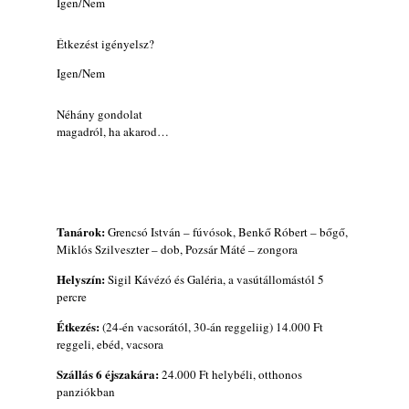
Igen/Nem
Étkezést igényelsz?
Igen/Nem
Néhány gondolat
magadról, ha akarod…
Tanárok:
Grencsó István – fúvósok, Benkő Róbert – bőgő,
Miklós Szilveszter – dob, Pozsár Máté – zongora
Helyszín:
Sigil Kávézó és Galéria, a vasútállomástól 5
percre
Étkezés:
(24-én vacsorától, 30-án reggeliig) 14.000 Ft
reggeli, ebéd, vacsora
Szállás 6 éjszakára:
24.000 Ft helybéli, otthonos
panziókban