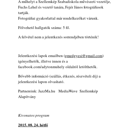
A műhelyt a Szellemkép Szabadiskola művészeti vezetője,
2026. július 13.
Fuchs Lehel és vezető tanára, Fejér János fotográfusok
tartják.
Fotográfiai gyakorlattal már rendelkezőket várunk.
Fölvehető hallgatók száma: 5 fő.
A felvétel nem a jelentkezés sorrendjében történik!
Jelentkezési lapok emailben (
gmedgyesi@gmail.com
)
igényelhetők, illetve innen és a
facebook.com/adytonmuhely oldalról letölthetők.
Bővebb információ (szállás, étkezés, részvételi díj) a
jelentkezési lapon olvasható.
Partnereink: JazzMa.hu MediaWave Szellemkép
Alapítvány
Kivonatos program
2015. 08. 24. hétfő