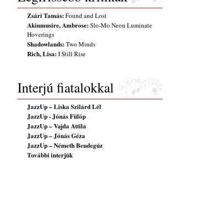
Zsári Tamás:
Found and Lost
Akinmusire, Ambrose:
Slo-Mo Neon Luminate
Hoverings
Shadowlands:
Two Minds
Rich, Lisa:
I Still Rise
Interjú fiatalokkal
JazzUp – Liska Szilárd Lél
JazzUp - Jónás Fülöp
JazzUp – Vajda Attila
JazzUp – Jónás Géza
JazzUp – Németh Bendegúz
További interjúk