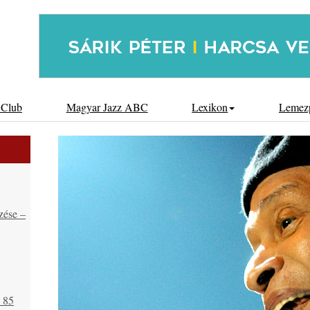
 Club
Magyar Jazz ABC
Lexikon
Lemez
zése –
s 85