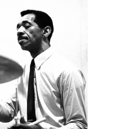
phere”
ic
 2026.
i, 40
ke a
la”