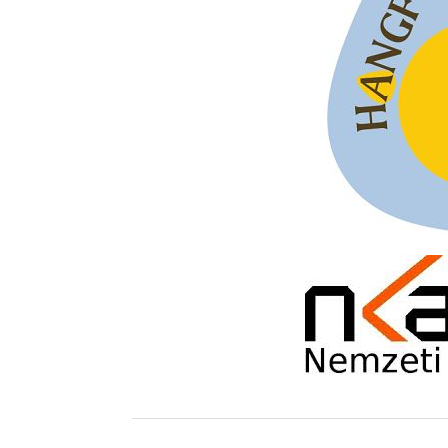
Exkluzív interjú Bóna Lászlóval
2026. augusztus 01.
Ma 40 éves Gyarmati Gábor és 54 éves Florian Ros
2026. augusztus 01.
Vér, tornádó és jazz – megjelent a Daveform Quinte
Kurt Rosenwinkel közös lemezének új előfutára, a
Sharknado
2026. július 31.
Magyar jazzmuzsikus szülők és zenész gyermekeik 
rész: Vörös László + Vörösné Strausz Eszter + Vör
Bence
2026. július 30.
The Next Generation — 11. rész: Horváth Szabolcs
2026. július 25.
Eged Márton: Old Songs
2026. július 25.
FREE JAZZ ALBUMS 2026 - 134. rész
2026. július 16.