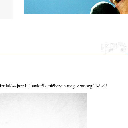
usztus
. rész:
ló –
ordulós- jazz halottakról emlékezem meg, zene segítésével!
lue”