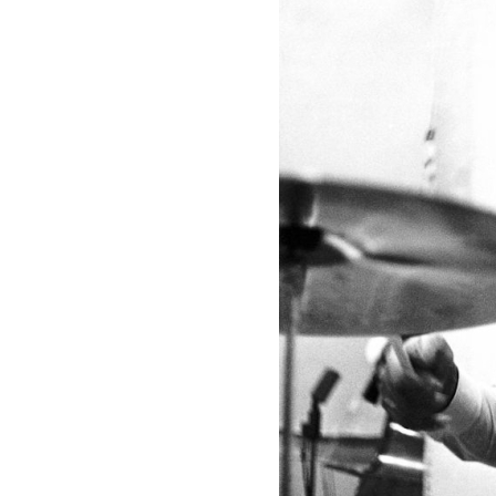
lemezbemutató koncert
2026. augusztus 07.
Jazz-rock albumok 1985-ből - Issei Noro „Sweet S
2026. augusztus 07.
Jazz-rock albumok 1984-ből - John Scofield „Electr
Outlet”
2026. augusztus 06.
X. BOHÉM JAZZFŐVÁROS fesztivál, Kecskemét,
augusztus 6-9.: 4 nap, 4 színpad, 10 ország zenésze
óra zene és tánc!
2026. augusztus 05.
Magyar Jazz ABC – 541. rész: Juhász Márton
2026. augusztus 05.
Jazz-rock albumok 1983-ból - John Scofield „Out li
Light”
2026. augusztus 05.
Jazz-rock albumok 1982-ből - John Scofield „Shino
2026. augusztus 04.