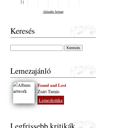
31
Aktuális hónap
Keresés
Lemezajánló
Found and Lost
Zsári Tamás
Lemezkritika
Legfrissebb kritikák