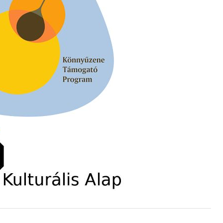
s
t és
– 42.
ös