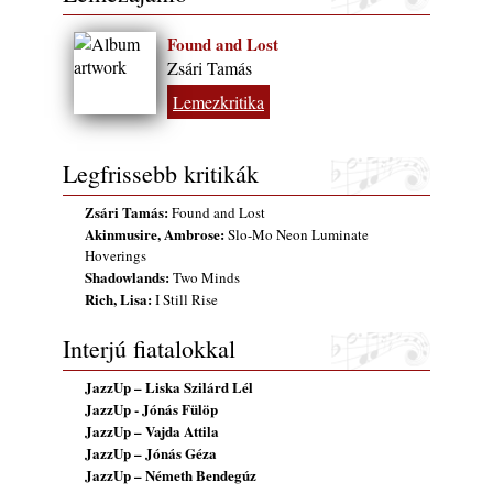
Found and Lost
Zsári Tamás
Lemezkritika
Legfrissebb kritikák
Zsári Tamás:
Found and Lost
Akinmusire, Ambrose:
Slo-Mo Neon Luminate
Hoverings
Shadowlands:
Two Minds
Rich, Lisa:
I Still Rise
Interjú fiatalokkal
JazzUp – Liska Szilárd Lél
JazzUp - Jónás Fülöp
JazzUp – Vajda Attila
JazzUp – Jónás Géza
JazzUp – Németh Bendegúz