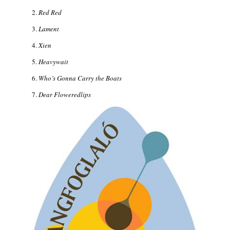
2.
Red Red
3.
Lament
4.
Xien
5.
Heavywait
6.
Who’s Gonna Carry the Boats
7.
Dear Floweredlips