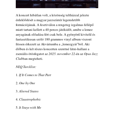
A koncert hibátlan volt, a közönség teltházzal jelezte
érdeklődését a magyar jazzszíntér legeredetibb
formációjának. A fesztiválon a rengeteg izgalmas fellépő
miatt tartani kellett a 40 perces játékidőt, amibe a lemez
anyagának előadása fért csak bele. A gyönyörű kivitelű és
fantasztikusan szóló 180 grammos vinyl album viszont
frissen érkezett az Akváriumba a „lemezgyár”ból. Aki
élőben és két részes koncerten szeretné látni-hallani a
zseniális ötösfogatot az
2025. november 22
-én az
Opus Jazz
Club
ban megteheti.
NEQ Tarcklist:
1.
If It Comes to That Part
2.
One by One
3.
Altered States
4.
Claustrophobic
5.
It Stays with Me