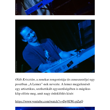
„Electric Outlet”
2026. augusztus 06.
X. BOHÉM JAZZFŐVÁROS fesztivál,
Kecskemét, 2026. augusztus 6-9.: 4 nap, 4
színpad, 10 ország zenészei, 40 óra zene és
tánc!
2026. augusztus 05.
Magyar Jazz ABC – 541. rész: Juhász
Márton
2026. augusztus 05.
Jazz-rock albumok 1983-ból - John Scofield
„Out like a Light”
2026. augusztus 05.
Jazz-rock albumok 1982-ből - John Scofield
Oláh Krisztián
, a zenekar zongoristája (és zeneszerzője) egy
„Shinola”
posztban „A Lemez”-nek nevezte. A lemez megjelenését
2026. augusztus 04.
egy artisztikus, szofisztikált egyszerűségében is mágikus
klip előzte meg, amit nagy érdeklődés kísér:
Kikkel beszéltem 2.0 – 5. rész: D
2026. augusztus 04.
https://www.youtube.com/watch?v=Dg9EWi-pZqQ
Lemezek a hatvanas-hetvenes évekből - 84.