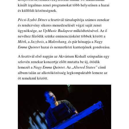
Ez lesz idén a Balaton legkedvesebb
kínált izgalmas zenei programokat több helyszínen a hazai
eseménye: augusztus közepén érkezik a
és külföldi közönségnek.
Malomvölgy Fesztivál!
2026. augusztus 08.
Pécsi-Szabó Dénes
a fesztivál társalapítója számos zenekar
és rendezvény sikeres menedzselését végzi saját zenei
2026-os jazzfesztiválok, amelyekről én is
ügynöksége, az
UpMusic Budapest
működtetésével. Az ő
tudok… 19. rész: XXXI. Szoboszlói
nevéhez fűződik szürke eminenciásként többek között a
Dixieland Napok (Hajdúszoboszló – 2026.
Mörk
, a
Jazzbois
, a
Makrohang,
és pár hónapja a
Nagy
augusztus 21-22-23.)
Emma Quintet
hazai és nemzetközi karrierjének gondozása.
2026. augusztus 08.
A fesztivál első napján az Akvárium Kishall színpadán egy
Jazz-rock albumok 1986-ból - Shakatak
szlovén zenekar koncertje előtt mutatta be új, ötödik
lemezét a
Nagy Emma Quintet
. Az „
Altered States”
című
„Into the Blue”
album talán az alkotóközösség legkompaktabb lemeze az
2026. augusztus 08.
öt remekmű között.
Fusio Group feat. Kertész Erika "New
Visions" lemezbemutató koncert
2026. augusztus 07.
Jazz-rock albumok 1985-ből - Issei Noro
„Sweet Sphere”
2026. augusztus 07.
Jazz-rock albumok 1984-ből - John Scofield