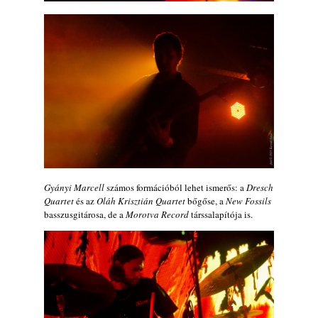
Gyányi Marcell
számos formációból lehet ismerős: a
Dresch
Quartet
és az
Oláh Krisztián Quartet
bőgőse, a
New Fossils
basszusgitárosa, de a
Morotva Record
társsalapítója is.