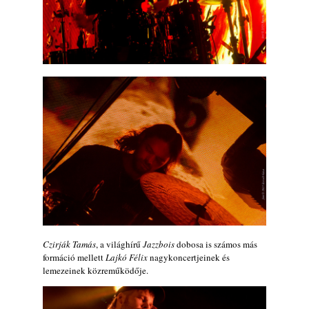
Czirják Tamás
, a világhírű
Jazzbois
dobosa is számos más
formáció mellett
Lajkó Félix
nagykoncertjeinek és
lemezeinek közreműködője.