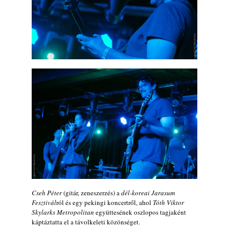
Cseh Péter
(gitár, zeneszerzés) a
dél-koreai Jarasum
Fesztivál
ról és egy pekingi koncertről, ahol
Tóth Viktor
Skylarks Metropolitan
együttesének oszlopos tagjaként
káptáztatta el a távolkeleti közönséget.