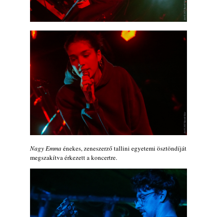
Nagy Emma
énekes, zeneszerző tallini egyetemi ösztöndíját
megszakítva érkezett a koncertre.