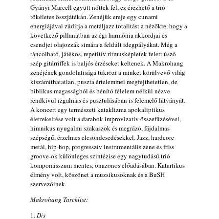
Gyányi Marcell együtt nőttek fel, ez érezhető a trió
tökéletes összjátékán. Zenéjük ereje egy cunami
energiájával zúdítja a metáljazz totalitást a nézőkre, hogy a
következő pillanatban az égi harmónia akkordjai és
csendjei olajozzák simára a feldúlt idegpályákat. Még a
táncolható, játékos, repetitív ritmusképletek felett úszó
szép gitárriffek is baljós érzéseket keltenek. A Makrohang
zenéjének gondolatisága tükrözi a minket körülvevő világ
kiszámíthatatlan, puszta értelemmel megfejthetetlen, de
biblikus magasságból és bénító félelem nélkül nézve
rendkívül izgalmas és pusztulásában is felemelő látványát.
A koncert egy természeti kataklizma apokaliptikus
életrekeltése volt a darabok improvizatív összefűzésével,
himnikus nyugalmi szakaszok és megrázó, fájdalmas
szépségű, érzelmes elcsöndesedésekkel. Jazz, hardcore
metál, hip-hop, progresszív instrumentális zene és friss
groove-ok különleges szintézise egy nagytudású trió
kompomisszum mentes, önazonos előadásában. Katartikus
élmény volt, köszönet a muzsikusoknak és a BuSH
szervezőinek.
Makrohang Tarcklist:
1.
Dis