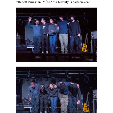
fellépett Párizsban,
Tálas Áron
billentyűs partnereként.