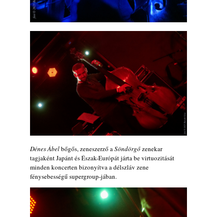
Dénes Ábel
bőgős, zeneszerző a
Söndörgő
zenekar
tagjaként Japánt és Észak-Európát járta be virtuozitását
minden koncerten bizonyítva a délszláv zene
fénysebességű supergroup-jában.