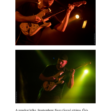
A zenekar lelke, frontembere
Nagy Gergő
gitáros. Ő és