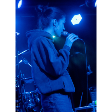
rész: Irving Ashby – Memoirs
2026. augusztus 04.
10 éve halt meg lapunk főszerkesztő-
helyettese, Csányi Attila
2026. augusztus 04.
45 éve történt… Jazz-rock albumok 1981-
ből - Shakatak „Drivin’ Hard”
2026. augusztus 03.
Jazz a Márványteremben – Mizar (2008.
január 4.)
2026. augusztus 03.
Gondolataim - 2026 (XI. évfolyam - 8. rész)
2026. augusztus 02.
Exkluzív interjú Bóna Lászlóval
2026. augusztus 01.
Ma 40 éves Gyarmati Gábor és 54 éves
Florian Ross
2026. augusztus 01.