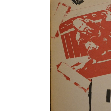
lemezbemutató koncert
2026. augusztus 07.
Jazz-rock albumok 1985-ből - Issei Noro „Sweet S
2026. augusztus 07.
Jazz-rock albumok 1984-ből - John Scofield „Electr
Outlet”
2026. augusztus 06.
X. BOHÉM JAZZFŐVÁROS fesztivál, Kecskemét,
augusztus 6-9.: 4 nap, 4 színpad, 10 ország zenésze
óra zene és tánc!
2026. augusztus 05.
Magyar Jazz ABC – 541. rész: Juhász Márton
2026. augusztus 05.
Jazz-rock albumok 1983-ból - John Scofield „Out li
Light”
2026. augusztus 05.
Jazz-rock albumok 1982-ből - John Scofield „Shino
2026. augusztus 04.