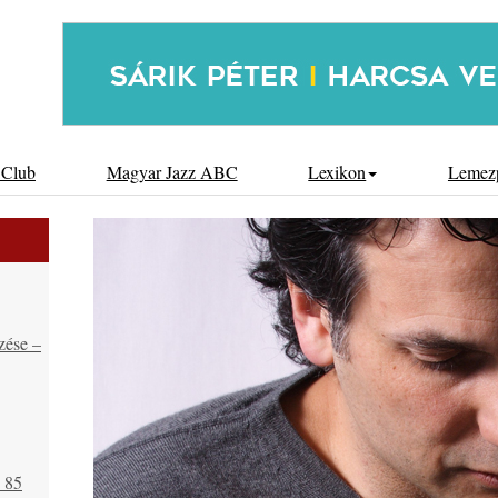
 Club
Magyar Jazz ABC
Lexikon
Lemez
zése –
s 85