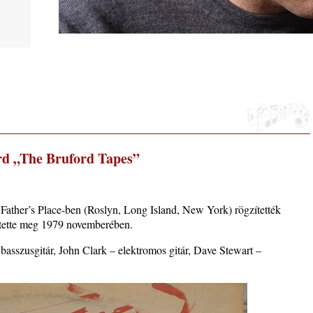
usztus
rd „The Bruford Tapes”
. rész:
ló –
Father’s Place-ben (Roslyn, Long Island, New York) rögzítették
ntette meg 1979 novemberében.
lue”
– basszusgitár, John Clark – elektromos gitár, Dave Stewart –