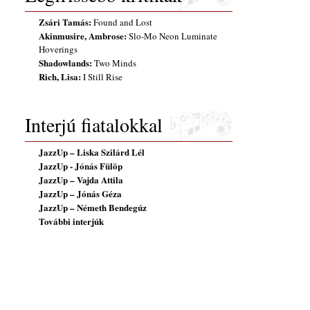
Zsári Tamás:
Found and Lost
Akinmusire, Ambrose:
Slo-Mo Neon Luminate
Hoverings
Shadowlands:
Two Minds
Rich, Lisa:
I Still Rise
Interjú fiatalokkal
JazzUp – Liska Szilárd Lél
JazzUp - Jónás Fülöp
JazzUp – Vajda Attila
JazzUp – Jónás Géza
JazzUp – Németh Bendegúz
További interjúk