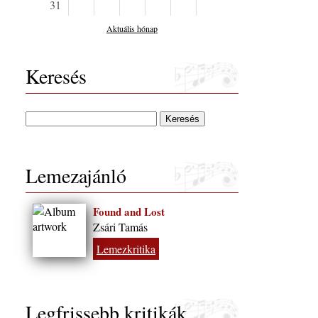
31
Aktuális hónap
Keresés
Lemezajánló
Found and Lost
Zsári Tamás
Lemezkritika
Legfrissebb kritikák