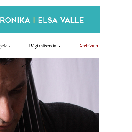
polc
Régi műsoraim
Archívum