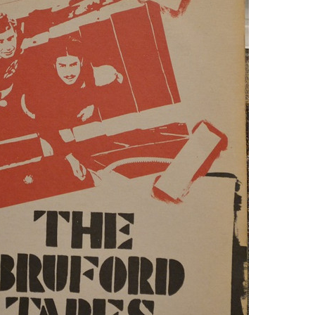
phere”
ic
 2026.
i, 40
ke a
la”