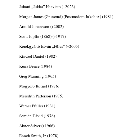
ből - Shakatak „Drivin’ Hard”
Juhani „Jukka” Haavisto (+2023)
2026. augusztus 03.
Morgan James (Grunerud) (Postmodern Jukebox) (1981)
Jazz a Márványteremben – Mizar (2008.
Arnold Johansson (+2002)
január 4.)
2026. augusztus 03.
Scott Joplin (1868) (+1917)
Gondolataim - 2026 (XI. évfolyam - 8. rész)
Kerékgyártó István „Füles” (+2005)
2026. augusztus 02.
Kinczel Dániel (1982)
A 21. században meghalt magyar jazz
Kuna Bence (1984)
muzsikusok – 109. rész: (Dr.) Borissza Géza
2026. augusztus 02.
Greg Manning (1965)
Exkluzív interjú Bóna Lászlóval
Mogyoró Kornél (1976)
2026. augusztus 01.
Meredith Patterson (1975)
Ma 40 éves Gyarmati Gábor és 54 éves
Florian Ross
Werner Pfüller (1931)
2026. augusztus 01.
Semjén Dávid (1976)
Vér, tornádó és jazz – megjelent a Daveform
Abner Silver (+1966)
Quintet és Kurt Rosenwinkel közös
lemezének új előfutára, a Sharknado
Enoch Smith, Jr. (1978)