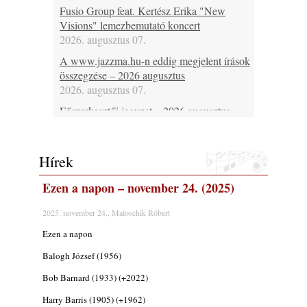
Fusio Group feat. Kertész Erika "New
Visions" lemezbemutató koncert
2026. augusztus 07.
A www.jazzma.hu-n eddig megjelent írások
összegzése – 2026 augusztus
2026. augusztus 07.
Főszerkesztői jegyzet – 2026 augusztus
2026. augusztus 07.
Jazz-rock albumok 1985-ből - Issei Noro
Hírek
„Sweet Sphere”
2026. augusztus 07.
Ezen a napon – november 24. (2025)
Jazz-rock albumok 1984-ből - John Scofield
„Electric Outlet”
2025. november 24., Maloschik Róbert
2026. augusztus 06.
Ezen a napon
X. BOHÉM JAZZFŐVÁROS fesztivál,
Balogh József (1956)
Kecskemét, 2026. augusztus 6-9.: 4 nap, 4
színpad, 10 ország zenészei, 40 óra zene és
Bob Barnard (1933) (+2022)
tánc!
Harry Barris (1905) (+1962)
2026. augusztus 05.