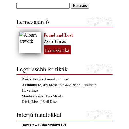
Lemezajánló
Found and Lost
Zsári Tamás
Lemezkritika
Legfrissebb kritikák
Zsári Tamás:
Found and Lost
Akinmusire, Ambrose:
Slo-Mo Neon Luminate
Hoverings
Shadowlands:
Two Minds
Rich, Lisa:
I Still Rise
Interjú fiatalokkal
JazzUp – Liska Szilárd Lél