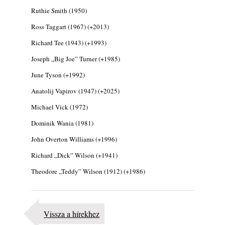
2026. július 31.
Ruthie Smith (1950)
Magyar jazzmuzsikus szülők és zenész
Ross Taggart (1967) (+2013)
gyermekeik – 42. rész: Vörös László +
Vörösné Strausz Eszter + Vörös Bence
Richard Tee (1943) (+1993)
2026. július 30.
Joseph „Big Joe” Turner (+1985)
The Next Generation — 11. rész: Horváth
June Tyson (+1992)
Szabolcs
2026. július 25.
Anatolij Vapirov (1947) (+2025)
Eged Márton: Old Songs
Michael Vick (1972)
2026. július 25.
Dominik Wania (1981)
FREE JAZZ ALBUMS 2026 - 134. rész
2026. július 16.
John Overton Williams (+1996)
A free jazz kiemelkedő alakjai - 79. rész:
Richard „Dick” Wilson (+1941)
Marion Brown
Theodore „Teddy” Wilson (1912) (+1986)
2026. július 13.
Vissza a hírekhez