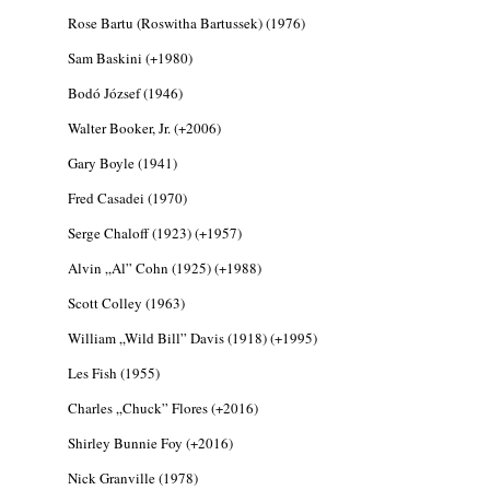
Rose Bartu (Roswitha Bartussek) (1976)
Magyar Jazz ABC – 541. rész: Juhász
Márton
Sam Baskini (+1980)
2026. augusztus 05.
Bodó József (1946)
Jazz-rock albumok 1983-ból - John Scofield
Walter Booker, Jr. (+2006)
„Out like a Light”
2026. augusztus 05.
Gary Boyle (1941)
Jazz-rock albumok 1982-ből - John Scofield
Fred Casadei (1970)
„Shinola”
Serge Chaloff (1923) (+1957)
2026. augusztus 04.
Kikkel beszéltem 2.0 – 5. rész: D
Alvin „Al” Cohn (1925) (+1988)
2026. augusztus 04.
Scott Colley (1963)
Lemezek a hatvanas-hetvenes évekből - 84.
William „Wild Bill” Davis (1918) (+1995)
rész: Irving Ashby – Memoirs
2026. augusztus 04.
Les Fish (1955)
10 éve halt meg lapunk főszerkesztő-
Charles „Chuck” Flores (+2016)
helyettese, Csányi Attila
Shirley Bunnie Foy (+2016)
2026. augusztus 04.
Nick Granville (1978)
45 éve történt… Jazz-rock albumok 1981-