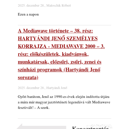
2025. december 28., Maloschik Róbert
Ezen a napon
A Mediawave története – 38. rész:
HARTYÁNDI JENŐ SZEMÉLYES
KORRAJZA - MEDIAWAVE 2000 – 3.
rész: előkészületek, kiadványok,
munkatársak, előzsűri, zsűri, zenei és
színházi programok (Hartyándi Jenő
sorozata)
2025. december 28., Hartyándi Jenő
Győri barátom, Jenő az 1990-es évek elején indította útjára
a mára már magyar jazztörténeti legendává vált Mediawave
fesztivált! – A szerk.
Koncertnaptár