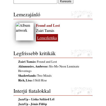
Lemezajánló
Found and Lost
Zsári Tamás
Lemezkritika
Legfrissebb kritikák
Zsári Tamás:
Found and Lost
Akinmusire, Ambrose:
Slo-Mo Neon Luminate
Hoverings
Shadowlands:
Two Minds
Rich, Lisa:
I Still Rise
Interjú fiatalokkal
JazzUp – Liska Szilárd Lél
JazzUp - Jónás Fülöp