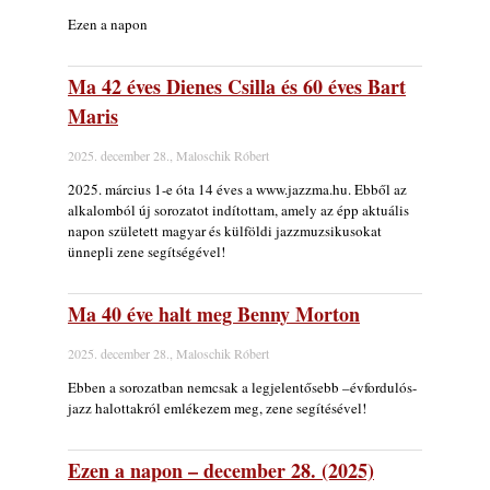
Ezen a napon
Ma 42 éves Dienes Csilla és 60 éves Bart
Maris
2025. december 28., Maloschik Róbert
2025. március 1-e óta 14 éves a www.jazzma.hu. Ebből az
alkalomból új sorozatot indítottam, amely az épp aktuális
napon született magyar és külföldi jazzmuzsikusokat
ünnepli zene segítségével!
Ma 40 éve halt meg Benny Morton
2025. december 28., Maloschik Róbert
Ebben a sorozatban nemcsak a legjelentősebb –évfordulós-
jazz halottakról emlékezem meg, zene segítésével!
Ezen a napon – december 28. (2025)