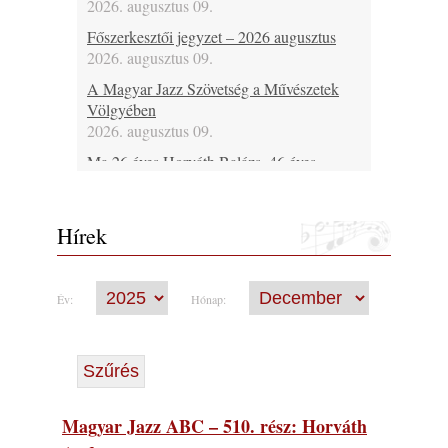
2026. augusztus 09.
Főszerkesztői jegyzet – 2026 augusztus
2026. augusztus 09.
A Magyar Jazz Szövetség a Művészetek
Völgyében
2026. augusztus 09.
Ma 26 éves Horváth Balázs, 46 éves
Bársony Bálint, 46 éves Spischak Dávid, 48
Fehérvári Attila, 53 éves Lebanov József, 69
éves Malecz Attila, 80 éves Pataki László és
Hírek
75 éves Hugh Ragin
2026. augusztus 09.
Ma lenne 100 éves Bill Napier
Év:
Hónap:
2026. augusztus 09.
Ma 55 éve halt meg Len Hughes
2026. augusztus 09.
Ezen a napon – augusztus 9. (2026)
2026. augusztus 09.
Magyar Jazz ABC – 510. rész: Horváth