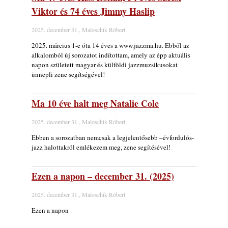
„Electric Outlet”
Viktor és 74 éves Jimmy Haslip
2026. augusztus 06.
X. BOHÉM JAZZFŐVÁROS fesztivál,
2025. december 31., Maloschik Róbert
Kecskemét, 2026. augusztus 6-9.: 4 nap, 4
2025. március 1-e óta 14 éves a www.jazzma.hu. Ebből az
színpad, 10 ország zenészei, 40 óra zene és
alkalomból új sorozatot indítottam, amely az épp aktuális
tánc!
napon született magyar és külföldi jazzmuzsikusokat
2026. augusztus 05.
ünnepli zene segítségével!
Magyar Jazz ABC – 541. rész: Juhász
Márton
Ma 10 éve halt meg Natalie Cole
2026. augusztus 05.
2025. december 31., Maloschik Róbert
Jazz-rock albumok 1983-ból - John Scofield
„Out like a Light”
Ebben a sorozatban nemcsak a legjelentősebb –évfordulós-
2026. augusztus 05.
jazz halottakról emlékezem meg, zene segítésével!
Jazz-rock albumok 1982-ből - John Scofield
„Shinola”
Ezen a napon – december 31. (2025)
2026. augusztus 04.
2025. december 31., Maloschik Róbert
Kikkel beszéltem 2.0 – 5. rész: D
2026. augusztus 04.
Ezen a napon
Lemezek a hatvanas-hetvenes évekből - 84.