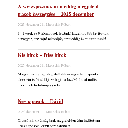
rész: Irving Ashby – Memoirs
A www.jazzma.hu-n eddig megjelent
2026. augusztus 04.
írások összegzése – 2025 december
10 éve halt meg lapunk főszerkesztő-
2025. december 31., Maloschik Róbert
helyettese, Csányi Attila
2026. augusztus 04.
14 évesek és 9 hónaposok lettünk! Ezzel tovább javítottuk
a magyar jazz sajtó rekordját, amit eddig is mi tartottunk!
45 éve történt… Jazz-rock albumok 1981-
ből - Shakatak „Drivin’ Hard”
2026. augusztus 03.
Kis hírek – friss hírek
Jazz a Márványteremben – Mizar (2008.
2025. december 31., Maloschik Róbert
január 4.)
2026. augusztus 03.
Magyarország leglátogatottabb és egyetlen naponta
többször is frissülő jazz lapja, a JazzMa.hu aktuális
Gondolataim - 2026 (XI. évfolyam - 8. rész)
cikkeinek tartalomjegyzéke.
2026. augusztus 02.
Exkluzív interjú Bóna Lászlóval
Névnaposok – Dávid
2026. augusztus 01.
2025. december 30., Maloschik Róbert
Ma 40 éves Gyarmati Gábor és 54 éves
Florian Ross
Olvasóink kívánságának megfelelően újra indítottam
2026. augusztus 01.
„Névnaposok” című sorozatomat!