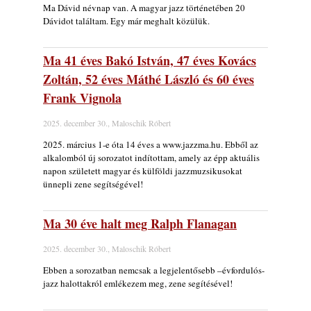
Ma Dávid névnap van. A magyar jazz történetében 20
Vér, tornádó és jazz – megjelent a Daveform
Dávidot találtam. Egy már meghalt közülük.
Quintet és Kurt Rosenwinkel közös
lemezének új előfutára, a Sharknado
2026. július 31.
Ma 41 éves Bakó István, 47 éves Kovács
Zoltán, 52 éves Máthé László és 60 éves
Magyar jazzmuzsikus szülők és zenész
gyermekeik – 42. rész: Vörös László +
Frank Vignola
Vörösné Strausz Eszter + Vörös Bence
2026. július 30.
2025. december 30., Maloschik Róbert
The Next Generation — 11. rész: Horváth
2025. március 1-e óta 14 éves a www.jazzma.hu. Ebből az
Szabolcs
alkalomból új sorozatot indítottam, amely az épp aktuális
napon született magyar és külföldi jazzmuzsikusokat
2026. július 25.
ünnepli zene segítségével!
FREE JAZZ ALBUMS 2026 - 134. rész
2026. július 16.
Ma 30 éve halt meg Ralph Flanagan
A free jazz kiemelkedő alakjai - 79. rész:
Marion Brown
2025. december 30., Maloschik Róbert
2026. július 13.
Ebben a sorozatban nemcsak a legjelentősebb –évfordulós-
jazz halottakról emlékezem meg, zene segítésével!