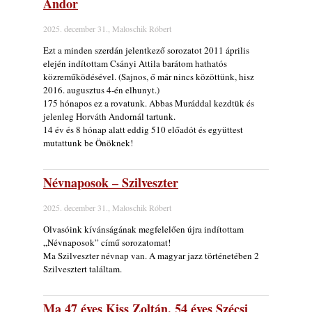
Andor
Ez lesz idén a Balaton legkedvesebb
eseménye: augusztus közepén érkezik a
2025. december 31., Maloschik Róbert
Malomvölgy Fesztivál!
2026. augusztus 08.
Ezt a minden szerdán jelentkező sorozatot 2011 április
elején indítottam Csányi Attila barátom hathatós
2026-os jazzfesztiválok, amelyekről én is
közreműködésével. (Sajnos, ő már nincs közöttünk, hisz
tudok… 19. rész: XXXI. Szoboszlói
2016. augusztus 4-én elhunyt.)
Dixieland Napok (Hajdúszoboszló – 2026.
175 hónapos ez a rovatunk. Abbas Muráddal kezdtük és
augusztus 21-22-23.)
jelenleg Horváth Andornál tartunk.
2026. augusztus 08.
14 év és 8 hónap alatt eddig 510 előadót és együttest
mutattunk be Önöknek!
Jazz-rock albumok 1986-ból - Shakatak
„Into the Blue”
2026. augusztus 08.
Névnaposok – Szilveszter
Fusio Group feat. Kertész Erika "New
2025. december 31., Maloschik Róbert
Visions" lemezbemutató koncert
2026. augusztus 07.
Olvasóink kívánságának megfelelően újra indítottam
„Névnaposok” című sorozatomat!
Jazz-rock albumok 1985-ből - Issei Noro
Ma Szilveszter névnap van. A magyar jazz történetében 2
„Sweet Sphere”
Szilvesztert találtam.
2026. augusztus 07.
Jazz-rock albumok 1984-ből - John Scofield
Ma 47 éves Kiss Zoltán, 54 éves Szécsi