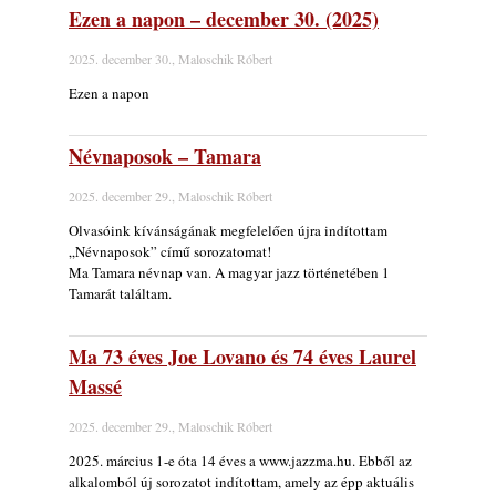
Ezen a napon – december 30. (2025)
2025. december 30., Maloschik Róbert
Ezen a napon
Névnaposok – Tamara
2025. december 29., Maloschik Róbert
Olvasóink kívánságának megfelelően újra indítottam
„Névnaposok” című sorozatomat!
Ma Tamara névnap van. A magyar jazz történetében 1
Tamarát találtam.
Ma 73 éves Joe Lovano és 74 éves Laurel
Massé
2025. december 29., Maloschik Róbert
2025. március 1-e óta 14 éves a www.jazzma.hu. Ebből az
alkalomból új sorozatot indítottam, amely az épp aktuális