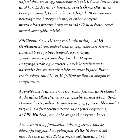
hajón kötöttem ki egy klasszikus trióval. Közben itthon Apu
az akkori Le Méridien hotelben zenélt Ökrös Ottóval és
keresztapámmal, Pecek Lakatos Adolffal. 20 évesen én is
belevágtam a hotelzenélésbe, és ebben annyira
megtaláltam magam, hogy mára már 12 luxushotel zenei
menedzsmentjéért felelek.
Körülbelül 8 éve DJ-ként is elkezdtem dolgozni
DJ
Gentlemen
néven, amivel szintén szép sikereket értem el.
Emellett 5 éve jó barátommal, Nyári Gyula
zongoraművésszel megalapítottuk a Magyar
Bárzongoristák Egyesületét. Ennek keretében már
harmadik éve szervezzük a háromnapos Vigadó Piano
rendezvényt, ahol közel 50 fellépő mellett én magam is
zongorázom.
A zenélés ma is az életem része: sokat játszom az öcsémmel,
Andissal és Oláh Petivel egy jazzesebb formációban, Berki
Dáviddal és Szombati Mátéval pedig egy poposabb vonalat
viszünk. Közben felépítettem a saját zenei cégemet is,
az
LPL Music
-ot, ami hála az égnek nagyon sikeres.
Ami viszont a legfontosabb: három gyermek büszke
édesapja vagyok. A nagylányom,
Belle
16 éves, ő már
másodéves a Bartók Béla Konzervatóriumban hárfa