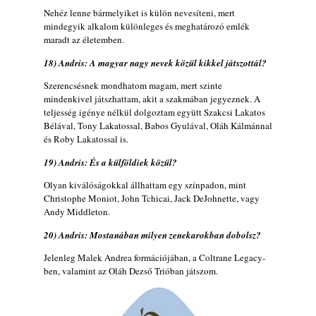
Nehéz lenne bármelyiket is külön nevesíteni, mert
mindegyik alkalom különleges és meghatározó emlék
maradt az életemben.
18) Andris: A magyar nagy nevek közül kikkel játszottál?
Szerencsésnek mondhatom magam, mert szinte
mindenkivel játszhattam, akit a szakmában jegyeznek. A
teljesség igénye nélkül dolgoztam együtt Szakcsi Lakatos
Bélával, Tony Lakatossal, Babos Gyulával, Oláh Kálmánnal
és Roby Lakatossal is.
19) Andris: És a külföldiek közül?
Olyan kiválóságokkal állhattam egy színpadon, mint
Christophe Moniot, John Tchicai, Jack DeJohnette, vagy
Andy Middleton.
20) Andris: Mostanában milyen zenekarokban dobolsz?
Jelenleg Malek Andrea formációjában, a Coltrane Legacy-
ben, valamint az Oláh Dezső Trióban játszom.