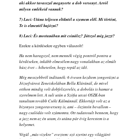
aki akkor tavasszal megnyerte a dob versenyt. Arról
Vér, tornádó és jazz – megjelent a Daveform
milyen emlékeid vannak?
Quintet és Kurt Rosenwinkel közös
lemezének új előfutára, a Sharknado
7) Laci: Utána teljesen eltűntél a szemem elől. Mi történt,
2026. július 31.
Te is elmentél hajózni?
Magyar jazzmuzsikus szülők és zenész
8) Laci: És mostanában mit csinálsz? Játszol még jazzt?
gyermekeik – 42. rész: Vörös László +
Ezekre a kérdésekre egyben válaszolt!
Vörösné Strausz Eszter + Vörös Bence
2026. július 30.
Ha nem haragszol, nem mennék végig pontról pontra a
kérdéseken, inkább elmesélem nagy vonalakban az elmúlt
The Next Generation — 11. rész: Horváth
húsz évet – hihetetlen, hogy repül az idő.
Szabolcs
2026. július 25.
Még messzebbről indítanék: 6 évesen kezdtem zongorázni a
Józsefvárosi Zeneiskolában Bella Kláránál, de mivel
FREE JAZZ ALBUMS 2026 - 134. rész
otthon mindig volt dobfelszerelés, a dobolás is hamar a
2026. július 16.
szerelmem lett. A suli után a Szófia utcai OSZK-ban
tanultam tovább Cséki Kálmánnál. Ekkortájt volt az a
A free jazz kiemelkedő alakjai - 79. rész:
bizonyos zongoraverseny is, ami – őszintén bevallom –
Marion Brown
nagy csalódás volt számomra. Ott tudatosult bennem, hogy
2026. július 13.
a jazz nem az én utam, és utána pár évig kerestem is a
helyemet.
Végül „más vizekre” eveztem: szó szerint egy világjáró