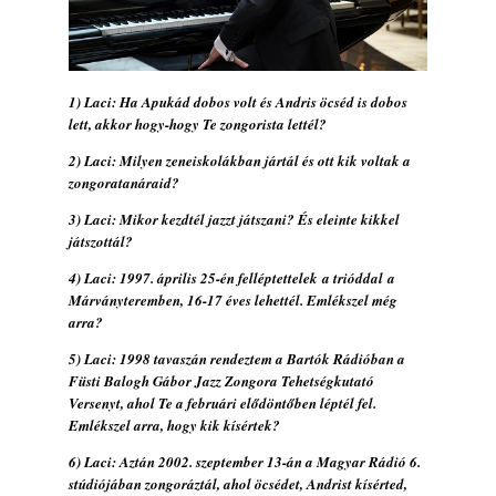
rész: Irving Ashby – Memoirs
2026. augusztus 04.
10 éve halt meg lapunk főszerkesztő-
helyettese, Csányi Attila
1) Laci: Ha Apukád dobos volt és Andris öcséd is dobos
2026. augusztus 04.
lett, akkor hogy-hogy Te zongorista lettél?
45 éve történt… Jazz-rock albumok 1981-
2) Laci: Milyen zeneiskolákban jártál és ott kik voltak a
ből - Shakatak „Drivin’ Hard”
zongoratanáraid?
2026. augusztus 03.
3) Laci: Mikor kezdtél jazzt játszani? És eleinte kikkel
Jazz a Márványteremben – Mizar (2008.
játszottál?
január 4.)
4) Laci: 1997. április 25-én felléptettelek a trióddal a
2026. augusztus 03.
Márványteremben, 16-17 éves lehettél. Emlékszel még
Gondolataim - 2026 (XI. évfolyam - 8. rész)
arra?
2026. augusztus 02.
5) Laci: 1998 tavaszán rendeztem a Bartók Rádióban a
Exkluzív interjú Bóna Lászlóval
Füsti Balogh Gábor Jazz Zongora Tehetségkutató
2026. augusztus 01.
Versenyt, ahol Te a februári elődöntőben léptél fel.
Emlékszel arra, hogy kik kísértek?
Ma 40 éves Gyarmati Gábor és 54 éves
Florian Ross
6) Laci: Aztán 2002. szeptember 13-án a Magyar Rádió 6.
2026. augusztus 01.
stúdiójában zongoráztál, ahol öcsédet, Andrist kísérted,