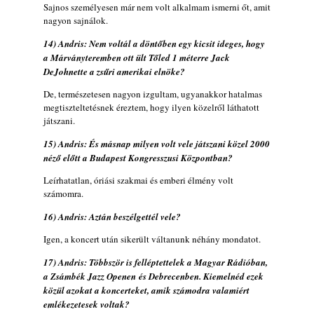
Sajnos személyesen már nem volt alkalmam ismerni őt, amit
nagyon sajnálok.
14) Andris: Nem voltál a döntőben egy kicsit ideges, hogy
a Márványteremben ott ült Tőled 1 méterre Jack
DeJohnette a zsűri amerikai elnöke?
De, természetesen nagyon izgultam, ugyanakkor hatalmas
megtiszteltetésnek éreztem, hogy ilyen közelről láthatott
játszani.
15) Andris: És másnap milyen volt vele játszani közel 2000
néző előtt a Budapest Kongresszusi Központban?
Leírhatatlan, óriási szakmai és emberi élmény volt
számomra.
16) Andris: Aztán beszélgettél vele?
Igen, a koncert után sikerült váltanunk néhány mondatot.
17) Andris: Többször is felléptettelek a Magyar Rádióban,
a Zsámbék Jazz Openen és Debrecenben. Kiemelnéd ezek
közül azokat a koncerteket, amik számodra valamiért
emlékezetesek voltak?