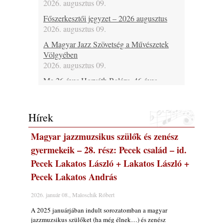
2026. augusztus 09.
Főszerkesztői jegyzet – 2026 augusztus
2026. augusztus 09.
A Magyar Jazz Szövetség a Művészetek
Völgyében
2026. augusztus 09.
Ma 26 éves Horváth Balázs, 46 éves
Bársony Bálint, 46 éves Spischak Dávid, 48
Fehérvári Attila, 53 éves Lebanov József, 69
éves Malecz Attila, 80 éves Pataki László és
Hírek
75 éves Hugh Ragin
2026. augusztus 09.
Magyar jazzmuzsikus szülők és zenész
Ma lenne 100 éves Bill Napier
gyermekeik – 28. rész: Pecek család – id.
2026. augusztus 09.
Pecek Lakatos László + Lakatos László +
Ma 55 éve halt meg Len Hughes
Pecek Lakatos András
2026. augusztus 09.
2026. január 08., Maloschik Róbert
Ezen a napon – augusztus 9. (2026)
2026. augusztus 09.
A 2025 januárjában indult sorozatomban a magyar
jazzmuzsikus szülőket (ha még élnek…) és zenész