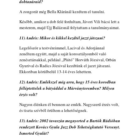
dobtanáraid?
A zongorát még Bella Kláránál kezdtem el tanulni.
Később, amikor a dob felé fordultam, Jávori Vili bácsi lett a
mesterem, majd Újj Balázsnál folytattam a tanulmányaimat.
11) Andris: Mikor és kikkel kezdtél jazzt játszani?
Legelőször a testvéreimmel, Lacival és Adorjánnal
zenéltem együtt, majd a saját korosztályomból való
zenésztársakkal, például „Plútó” Horváth Józsival, Orbán
Gyurival és Radics Józsival kezdtünk el jazzt játszani.
Ekkoriban körülbelül 13-14 éves lehettem.
12) Andris: Emlékszel még arra, hogy 15 éves korodban
felléptettelek a bátyáddal a Márványteremben? Milyen
érzés volt?
Nagyon élénken él bennem az emlék. Nagyszerű érzés volt,
és tiszta szívből örültem a lehetőségnek.
13) Andris: 2002 tavaszán megnyerted a Bartók Rádióban
rendezett Kovács Gyula Jazz Dob Tehetségkutató Versenyt.
Ismerted Gyulát?