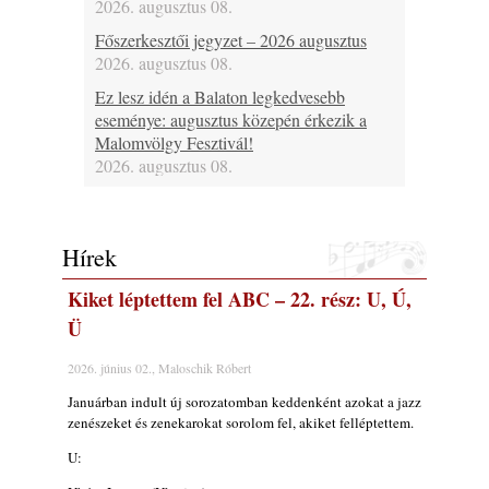
2026. augusztus 08.
Főszerkesztői jegyzet – 2026 augusztus
2026. augusztus 08.
Ez lesz idén a Balaton legkedvesebb
eseménye: augusztus közepén érkezik a
Malomvölgy Fesztivál!
2026. augusztus 08.
2026-os jazzfesztiválok, amelyekről én is
tudok… 19. rész: XXXI. Szoboszlói
Dixieland Napok (Hajdúszoboszló – 2026.
Hírek
augusztus 21-22-23.)
2026. augusztus 08.
Kiket léptettem fel ABC – 22. rész: U, Ú,
Jazz-rock albumok 1986-ból - Shakatak
Ü
„Into the Blue”
2026. június 02., Maloschik Róbert
2026. augusztus 08.
Januárban indult új sorozatomban keddenként azokat a jazz
Fusio Group feat. Kertész Erika "New
zenészeket és zenekarokat sorolom fel, akiket felléptettem.
Visions" lemezbemutató koncert
2026. augusztus 07.
U:
Jazz-rock albumok 1985-ből - Issei Noro