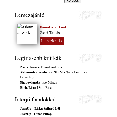
Ma 40 éves Gyarmati Gábor és 54 éves
Florian Ross
Lemezajánló
2026. augusztus 01.
Vér, tornádó és jazz – megjelent a Daveform
Found and Lost
Quintet és Kurt Rosenwinkel közös
Zsári Tamás
lemezének új előfutára, a Sharknado
Lemezkritika
2026. július 31.
Magyar jazzmuzsikus szülők és zenész
gyermekeik – 42. rész: Vörös László +
Legfrissebb kritikák
Vörösné Strausz Eszter + Vörös Bence
Zsári Tamás:
2026. július 30.
Found and Lost
Akinmusire, Ambrose:
Slo-Mo Neon Luminate
The Next Generation — 11. rész: Horváth
Hoverings
Szabolcs
Shadowlands:
Two Minds
2026. július 25.
Rich, Lisa:
I Still Rise
FREE JAZZ ALBUMS 2026 - 134. rész
Interjú fiatalokkal
2026. július 16.
A free jazz kiemelkedő alakjai - 79. rész:
JazzUp – Liska Szilárd Lél
Marion Brown
JazzUp - Jónás Fülöp