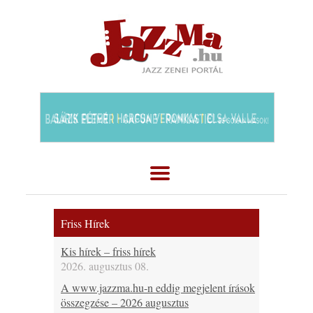
Friss Hírek
Kis hírek – friss hírek
2026. augusztus 08.
A www.jazzma.hu-n eddig megjelent írások
összegzése – 2026 augusztus