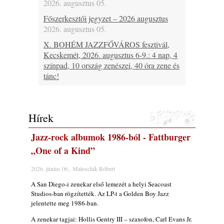
2026. augusztus 05.
Főszerkesztői jegyzet – 2026 augusztus
2026. augusztus 05.
X. BOHÉM JAZZFŐVÁROS fesztivál,
Kecskemét, 2026. augusztus 6-9.: 4 nap, 4
színpad, 10 ország zenészei, 40 óra zene és
tánc!
2026. augusztus 05.
Magyar Jazz ABC – 541. rész: Juhász
Márton
Hírek
2026. augusztus 05.
Jazz-rock albumok 1986-ból - Fattburger
Jazz-rock albumok 1983-ból - John Scofield
„Out like a Light”
„One of a Kind”
2026. augusztus 05.
2026. június 06., Maloschik Róbert
Jazz-rock albumok 1982-ből - John Scofield
A San Diego-i zenekar első lemezét a helyi Seacoast
„Shinola”
Studios-ban rögzítették. Az LP-t a Golden Boy Jazz
2026. augusztus 04.
jelentette meg 1986-ban.
Kikkel beszéltem 2.0 – 5. rész: D
A zenekar tagjai: Hollis Gentry III – szaxofon, Carl Evans Jr.
2026. augusztus 04.