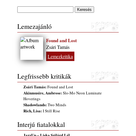
Lemezajánló
Found and Lost
Zsári Tamás
Lemezkritika
Legfrissebb kritikák
Zsári Tamás:
Found and Lost
Akinmusire, Ambrose:
Slo-Mo Neon Luminate
Hoverings
Shadowlands:
Two Minds
Rich, Lisa:
I Still Rise
Interjú fiatalokkal
JazzUp – Liska Szilárd Lél