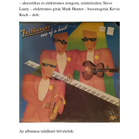
– akusztikus és elektromos zongora, szintetizátor, Steve
Lemezek a hatvanas-hetvenes évekből - 84.
Laury – elektromos gitár, Mark Hunter – basszusgitár, Kevin
rész: Irving Ashby – Memoirs
Koch – dob.
2026. augusztus 04.
10 éve halt meg lapunk főszerkesztő-
helyettese, Csányi Attila
2026. augusztus 04.
45 éve történt… Jazz-rock albumok 1981-
ből - Shakatak „Drivin’ Hard”
2026. augusztus 03.
Jazz a Márványteremben – Mizar (2008.
január 4.)
2026. augusztus 03.
Gondolataim - 2026 (XI. évfolyam - 8. rész)
2026. augusztus 02.
A 21. században meghalt magyar jazz
muzsikusok – 109. rész: (Dr.) Borissza Géza
2026. augusztus 02.
Az albumon található felvételek:
Exkluzív interjú Bóna Lászlóval