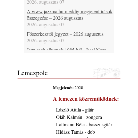
2026. augusztus 07.
A www.jazzma.hu-n eddig megjelent írások
összegzése – 2026 augusztus
2026. augusztus 07.
Főszerkesztői jegyzet – 2026 augusztus
2026. augusztus 07.
Jazz-rock albumok 1985-ből - Issei Noro
„Sweet Sphere”
2026. augusztus 07.
Lemezpolc
Jazz-rock albumok 1984-ből - John Scofield
„Electric Outlet”
2026. augusztus 06.
Megjelenés:
2020
X. BOHÉM JAZZFŐVÁROS fesztivál,
A lemezen közreműködnek:
Kecskemét, 2026. augusztus 6-9.: 4 nap, 4
színpad, 10 ország zenészei, 40 óra zene és
László Attila - gitár
tánc!
Oláh Kálmán - zongora
2026. augusztus 05.
Lattmann Béla - basszusgitár
Magyar Jazz ABC – 541. rész: Juhász
Hidász Tamás - dob
Márton