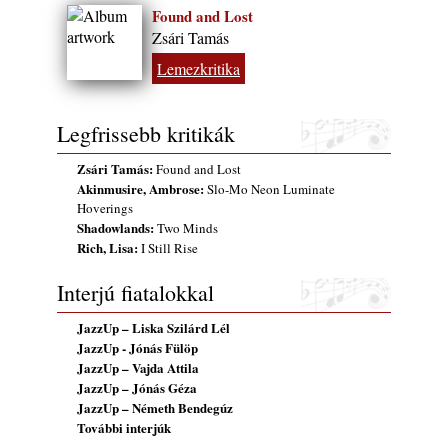
Found and Lost
Zsári Tamás
Lemezkritika
Legfrissebb kritikák
Zsári Tamás:
Found and Lost
Akinmusire, Ambrose:
Slo-Mo Neon Luminate
Hoverings
Shadowlands:
Two Minds
Rich, Lisa:
I Still Rise
Interjú fiatalokkal
JazzUp – Liska Szilárd Lél
JazzUp - Jónás Fülöp
JazzUp – Vajda Attila
JazzUp – Jónás Géza
JazzUp – Németh Bendegúz
További interjúk