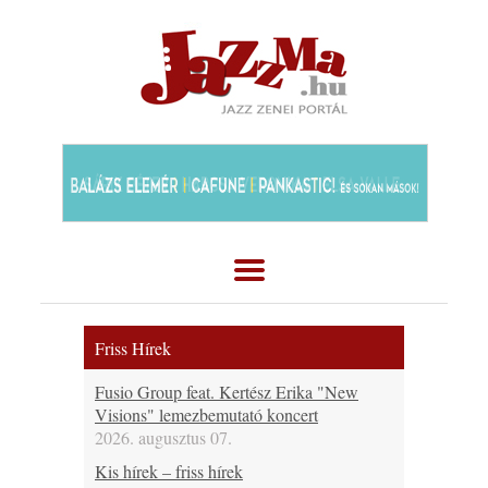
Friss Hírek
Fusio Group feat. Kertész Erika "New
Visions" lemezbemutató koncert
2026. augusztus 07.
Kis hírek – friss hírek