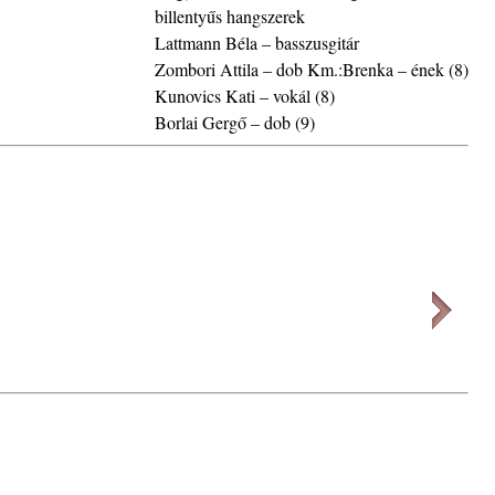
la”
billentyűs hangszerek
Lattmann Béla – basszusgitár
Zombori Attila – dob Km.:Brenka – ének (8)
Kunovics Kati – vokál (8)
ving
Borlai Gergő – dob (9)
ányi
katak
– 109.