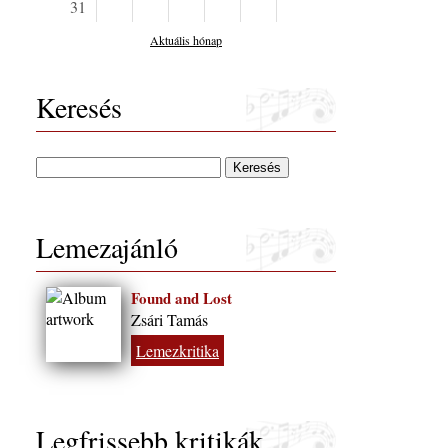
31
Aktuális hónap
Keresés
Lemezajánló
Found and Lost
Zsári Tamás
Lemezkritika
Legfrissebb kritikák