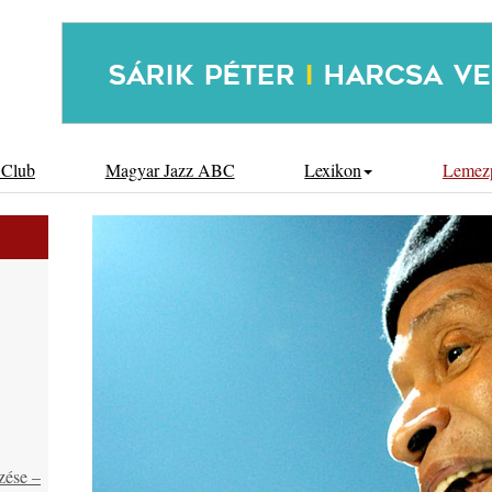
 Club
Magyar Jazz ABC
Lexikon
Lemez
zése –