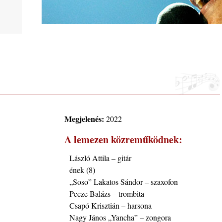
phere”
ic
 2026.
Megjelenés:
2022
i, 40
A lemezen közreműködnek:
László Attila – gitár
ének (8)
„Soso” Lakatos Sándor – szaxofon
ke a
Pecze Balázs – trombita
Csapó Krisztián – harsona
Nagy János „Yancha” – zongora