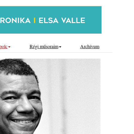
polc
Régi műsoraim
Archívum