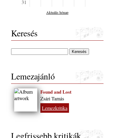
31
Aktuális hónap
Keresés
Lemezajánló
Found and Lost
Zsári Tamás
Lemezkritika
Legfrissebb kritikák