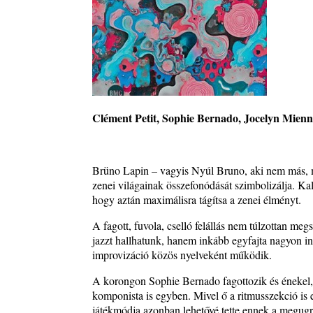
10 éve halt meg lapunk főszerkesztő-helyettese, Cs
Attila
2026. augusztus 04.
45 éve történt… Jazz-rock albumok 1981-ből - Sha
„Drivin’ Hard”
2026. augusztus 03.
Jazz a Márványteremben – Mizar (2008. január 4.)
Clément Petit, Sophie Bernado, Jocelyn Mien
2026. augusztus 03.
Gondolataim - 2026 (XI. évfolyam - 8. rész)
2026. augusztus 02.
Brüno Lapin – vagyis Nyúl Bruno, aki nem más, m
A 21. században meghalt magyar jazz muzsikusok 
zenei világainak összefonódását szimbolizálja. Kal
rész: (Dr.) Borissza Géza
hogy aztán maximálisra tágítsa a zenei élményt.
2026. augusztus 02.
A fagott, fuvola, cselló felállás nem túlzottan m
Exkluzív interjú Bóna Lászlóval
jazzt hallhatunk, hanem inkább egyfajta nagyon int
2026. augusztus 01.
improvizáció közös nyelveként működik.
2026-os jazzfesztiválok, amelyekről én is tudok… 18
A korongon Sophie Bernado fagottozik és énekel, J
Zempléni Fesztivál (Sátoraljaújhely – 2026. augusz
komponista is egyben. Mivel ő a ritmusszekció is 
23.)
játékmódja azonban lehetővé tette ennek a megugr
2026. augusztus 01.