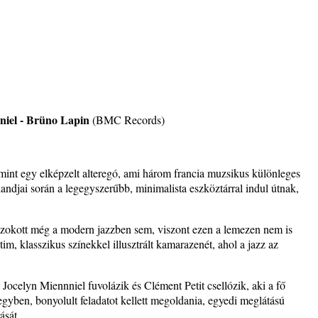
ányi
katak
nniel - Brüno Lapin
(BMC Records)
int egy elképzelt alteregó, ami három francia muzsikus különleges
– 109.
andjai során a legegyszerűbb, minimalista eszköztárral indul útnak,
egszokott még a modern jazzben sem, viszont ezen a lemezen nem is
im, klasszikus színekkel illusztrált kamarazenét, ahol a jazz az
. rész:
ocelyn Miennniel fuvolázik és Clément Petit csellózik, aki a fő
tus 13-
egyben, bonyolult feladatot kellett megoldania, egyedi meglátású
ását.