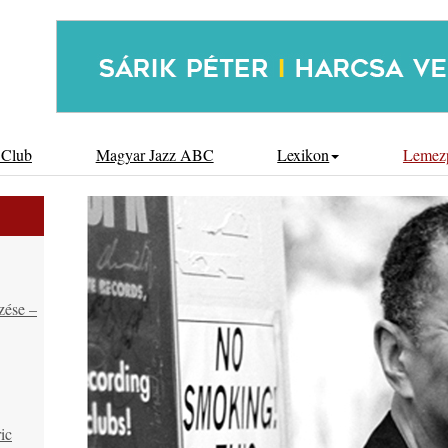
 Club
Magyar Jazz ABC
Lexikon
Lemez
zése –
ic