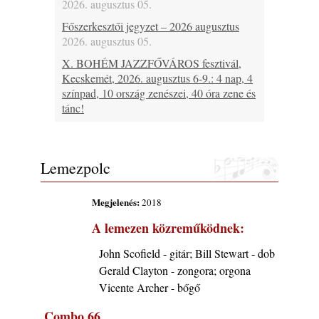
2026. augusztus 05.
Főszerkesztői jegyzet – 2026 augusztus
2026. augusztus 05.
X. BOHÉM JAZZFŐVÁROS fesztivál,
Kecskemét, 2026. augusztus 6-9.: 4 nap, 4
színpad, 10 ország zenészei, 40 óra zene és
tánc!
2026. augusztus 05.
Magyar Jazz ABC – 541. rész: Juhász
Márton
Lemezpolc
2026. augusztus 05.
Jazz-rock albumok 1983-ból - John Scofield
Megjelenés:
2018
„Out like a Light”
A lemezen közreműködnek:
2026. augusztus 05.
Jazz-rock albumok 1982-ből - John Scofield
John Scofield - gitár; Bill Stewart - dob
„Shinola”
Gerald Clayton - zongora; orgona
2026. augusztus 04.
Vicente Archer - bőgő
Kikkel beszéltem 2.0 – 5. rész: D
Combo 66
2026. augusztus 04.