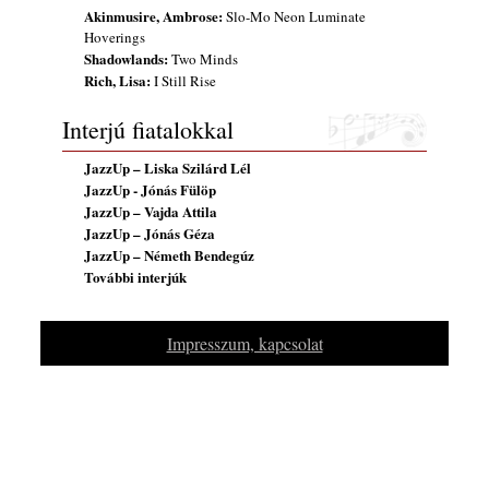
Akinmusire, Ambrose:
Slo-Mo Neon Luminate
Hoverings
Shadowlands:
Two Minds
Rich, Lisa:
I Still Rise
Interjú fiatalokkal
JazzUp – Liska Szilárd Lél
JazzUp - Jónás Fülöp
JazzUp – Vajda Attila
JazzUp – Jónás Géza
JazzUp – Németh Bendegúz
További interjúk
Impresszum, kapcsolat