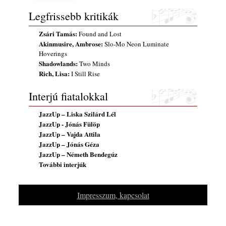
gyermekeik – 42. rész: Vörös László +
Vörösné Strausz Eszter + Vörös Bence
Legfrissebb kritikák
2026. július 30.
Zsári Tamás:
Found and Lost
The Next Generation — 11. rész: Horváth
Akinmusire, Ambrose:
Slo-Mo Neon Luminate
Szabolcs
Hoverings
2026. július 25.
Shadowlands:
Two Minds
Rich, Lisa:
I Still Rise
Eged Márton: Old Songs
2026. július 25.
Interjú fiatalokkal
Zsári Tamás: Found and Lost
2026. július 24.
JazzUp – Liska Szilárd Lél
JazzUp - Jónás Fülöp
FREE JAZZ ALBUMS 2026 - 134. rész
JazzUp – Vajda Attila
2026. július 16.
JazzUp – Jónás Géza
JazzUp – Németh Bendegúz
A free jazz kiemelkedő alakjai - 79. rész:
További interjúk
Marion Brown
2026. július 13.
Impresszum, kapcsolat