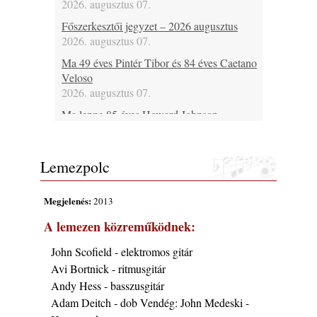
2026. augusztus 07.
Főszerkesztői jegyzet – 2026 augusztus
2026. augusztus 07.
Ma 49 éves Pintér Tibor és 84 éves Caetano
Veloso
2026. augusztus 07.
Ma lenne 85 éves Howard Johnson
2026. augusztus 07.
Ma 95 éve halt meg Bix Beiderbecke
Lemezpolc
2026. augusztus 07.
Jazz-rock albumok 1985-ből - Issei Noro
Megjelenés:
2013
„Sweet Sphere”
2026. augusztus 07.
A lemezen közreműködnek:
Fusio Group feat. Kertész Erika
John Scofield - elektromos gitár
2026. augusztus 07.
Avi Bortnick - ritmusgitár
Ezen a napon – augusztus 7. (2026)
Andy Hess - basszusgitár
2026. augusztus 07.
Adam Deitch - dob Vendég: John Medeski -
Jazz-rock albumok 1984-ből - John Scofield