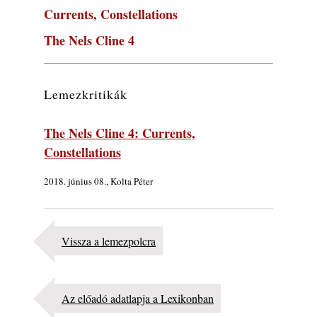
Ez lesz idén a Balaton legkedvesebb
Currents, Constellations
eseménye: augusztus közepén érkezik a
Malomvölgy Fesztivál!
The Nels Cline 4
2026. augusztus 08.
2026-os jazzfesztiválok, amelyekről én is
tudok… 19. rész: XXXI. Szoboszlói
Lemezkritikák
Dixieland Napok (Hajdúszoboszló – 2026.
augusztus 21-22-23.)
2026. augusztus 08.
The Nels Cline 4: Currents,
Constellations
Jazz-rock albumok 1986-ból - Shakatak
„Into the Blue”
2026. augusztus 08.
2018. június 08., Kolta Péter
Fusio Group feat. Kertész Erika "New
Visions" lemezbemutató koncert
2026. augusztus 07.
Vissza a lemezpolcra
Jazz-rock albumok 1985-ből - Issei Noro
„Sweet Sphere”
2026. augusztus 07.
Az előadó adatlapja a Lexikonban
Jazz-rock albumok 1984-ből - John Scofield