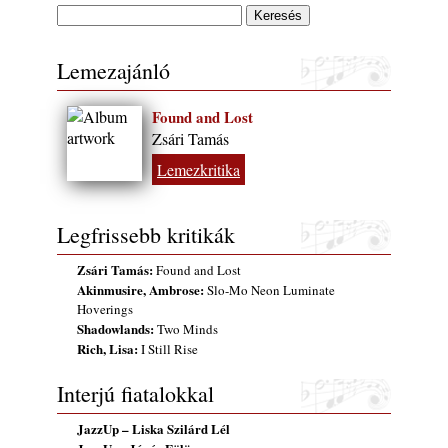
rész: Irving Ashby – Memoirs
2026. augusztus 04.
Lemezajánló
10 éve halt meg lapunk főszerkesztő-
helyettese, Csányi Attila
2026. augusztus 04.
Found and Lost
Zsári Tamás
45 éve történt… Jazz-rock albumok 1981-
ből - Shakatak „Drivin’ Hard”
Lemezkritika
2026. augusztus 03.
Jazz a Márványteremben – Mizar (2008.
Legfrissebb kritikák
január 4.)
2026. augusztus 03.
Zsári Tamás:
Found and Lost
Gondolataim - 2026 (XI. évfolyam - 8. rész)
Akinmusire, Ambrose:
Slo-Mo Neon Luminate
2026. augusztus 02.
Hoverings
Shadowlands:
Two Minds
Exkluzív interjú Bóna Lászlóval
Rich, Lisa:
I Still Rise
2026. augusztus 01.
Interjú fiatalokkal
Ma 40 éves Gyarmati Gábor és 54 éves
Florian Ross
JazzUp – Liska Szilárd Lél
2026. augusztus 01.