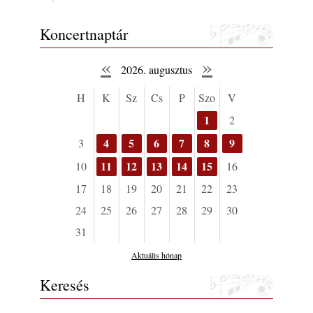
„Electric Outlet”
2026. augusztus 06.
Koncertnaptár
X. BOHÉM JAZZFŐVÁROS fesztivál,
Kecskemét, 2026. augusztus 6-9.: 4 nap, 4
«
»
2026. augusztus
színpad, 10 ország zenészei, 40 óra zene és
tánc!
H
K
Sz
Cs
P
Szo
V
2026. augusztus 05.
1
2
Magyar Jazz ABC – 541. rész: Juhász
Márton
4
5
6
7
8
9
3
2026. augusztus 05.
11
12
13
14
15
10
16
Jazz-rock albumok 1983-ból - John Scofield
„Out like a Light”
17
18
19
20
21
22
23
2026. augusztus 05.
24
25
26
27
28
29
30
Jazz-rock albumok 1982-ből - John Scofield
31
„Shinola”
2026. augusztus 04.
Aktuális hónap
Kikkel beszéltem 2.0 – 5. rész: D
Keresés
2026. augusztus 04.
Lemezek a hatvanas-hetvenes évekből - 84.