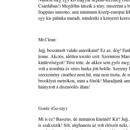
Csárdában!) Megdőlni látszik a tény, miszerint a
frappáns unisono, ami minimum közép-európai fekv
egy kis pálinka maradt, mindenki a kenyeret keres
Mr.Clean:
Jujj, beszámolt valaki amerikaiul! Ez az, dög! Fan
lenne. Akciós, idétlen torzító szól. Szerintem Mar
kintlevőségeit! Tűvé tette, de akkor sem győz meg
volt a trombita és véres hurka jött belőle. Szerény
szerzemény címéhez nem hű, már nem tiszta, de mé
brooklyni metrókon, mint a főnök! Maradjunk anny
hiányzott a disznóölés illata!
Gorée (Go-ray):
Mi is ez? Basszus, de immáron klarinét! Kit? Jujj.
is szakszizik! Sőt, alighanem az volt először neki,