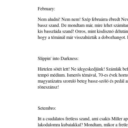
2026. július 25.
February:
FREE JAZZ ALBUMS 2026 - 134. rész
Nem aludni! Nem nem! Szép februárra ébredt New 
2026. július 16.
bassz szand. De mondtam már, mire lehet számítani
A free jazz kiemelkedő alakjai - 79. rész: Marion 
kis basszláda szand! Orros, mint kisdisznó délután
2026. július 13.
hogy a témánál már visszahúzták a dobozhangot. R
Slippin' into Darkness:
Hirtelen sötét lett! Ne idegeskedjünk! Számlák bef
tempó médium. Ismerős témával, 70-es évek horns. 
magyarázatra szoruló beteg bassz-szóló és pedál arz
röneszánsz!
Setembro:
Itt a csudálatos fretless szand, ami csakis Miller
lakodalomra kubaiakkal? Mondtam, mikor a fretles