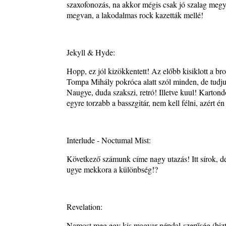
szaxofonozás, na akkor mégis csak jó szalag megy
megvan, a lakodalmas rock kazetták mellé!
Jekyll & Hyde:
Hopp, ez jól kizökkentett! Az előbb kisiklott a br
Tompa Mihály pokróca alatt szól minden, de tudju
Naugye, duda szakszi, retró! Illetve kuul! Karton
egyre torzabb a basszgitár, nem kell félni, azért
Interlude - Noctumal Mist:
Következő számunk címe nagy utazás! Itt sírok, de 
ugye mekkora a különbség!?
Revelation:
Namost meg egy kis magyar népdal-szerűség (biztos