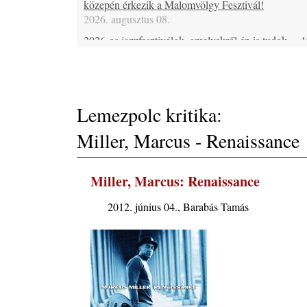
közepén érkezik a Malomvölgy Fesztivál!
2026. augusztus 08.
2026-os jazzfesztiválok, amelyekről én is tudok… 19
XXXI. Szoboszlói Dixieland Napok (Hajdúszobosz
2026. augusztus 21-22-23.)
2026. augusztus 08.
Jazz-rock albumok 1986-ból - Shakatak „Into the B
Lemezpolc kritika:
2026. augusztus 08.
Miller, Marcus - Renaissance
Fusio Group feat. Kertész Erika "New Visions"
lemezbemutató koncert
2026. augusztus 07.
Miller, Marcus: Renaissance
Jazz-rock albumok 1985-ből - Issei Noro „Sweet S
2026. augusztus 07.
2012. június 04., Barabás Tamás
Jazz-rock albumok 1984-ből - John Scofield „Electr
Outlet”
2026. augusztus 06.
X. BOHÉM JAZZFŐVÁROS fesztivál, Kecskemét,
augusztus 6-9.: 4 nap, 4 színpad, 10 ország zenésze
óra zene és tánc!