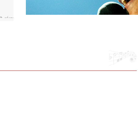
. rész:
ló –
lue”
phere”
ic
 2026.
i, 40