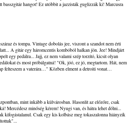
ott basszgitár hangot! Ez utóbbit a jazzisták guglizzák ki! Marcusra
 száraz és tompa. Vintage dobolás jee, viszont a szandot nem érti
att... A gitár egy háromcentis kombóból halkan jön. Jee! Mindjárt
lt egy pedálra... Jajj, ez nem valami szép torzító, kicsit olyan
s
edálokat és most próbálgatná! "Ok, jóó, ez jó, megtartom. Hát, nem
nap felteszem a vaterára…" Közben elment a detroiti vonat…
t és
pontban, mint inkább a külvárosban. Hasonlít az előzőre, csak
– 42.
szká! Mercédesz minőség kérem! Nyugi van, és hátra lehet dőlni...
ös
k kifogástalanul. Csak egy kis kolbász meg tokaszalonna hiányzik
ottuk"...