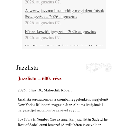
2026. augusztus 07.
A www.jazzma.hu-n eddig megjelent írások
összegzése – 2026 augusztus
2026. augusztus 07.
Főszerkesztői jegyzet – 2026 augusztus
2026. augusztus 07.
Ma 49 éves Pintér Tibor és 84 éves Caetano
Veloso
2026. augusztus 07.
Jazzlista
Ma lenne 85 éves Howard Johnson
2026. augusztus 07.
Jazzlista – 600. rész
Ma 95 éve halt meg Bix Beiderbecke
2026. augusztus 07.
2025. július 19., Maloschik Róbert
Jazz-rock albumok 1985-ből - Issei Noro
Jazzlista sorozatomban a szombat reggelenként megjelenő
„Sweet Sphere”
New York-i Billboard magazin Jazz Albums listájának 1.
2026. augusztus 07.
helyezettjét mutatom be zenével együtt.
Ezen a napon – augusztus 7. (2026)
Továbbra is Number One az amerikai jazz listán Sade „The
2026. augusztus 07.
Best of Sade” című lemeze! (A múlt héten is ez volt az