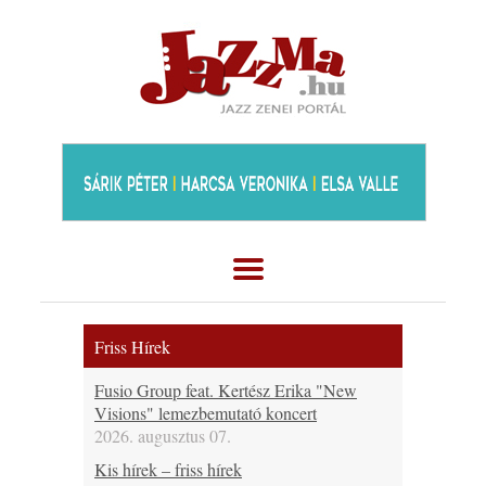
Friss Hírek
Fusio Group feat. Kertész Erika "New
Visions" lemezbemutató koncert
2026. augusztus 07.
Kis hírek – friss hírek