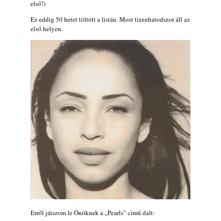
első!)
Jazz-rock albumok 1984-ből - John Scofield
„Electric Outlet”
Ez eddig 50 hetet töltött a listán. Most tizenhatodszor áll az
2026. augusztus 06.
első helyen.
X. BOHÉM JAZZFŐVÁROS fesztivál,
Kecskemét, 2026. augusztus 6-9.: 4 nap, 4
színpad, 10 ország zenészei, 40 óra zene és
tánc!
2026. augusztus 05.
Magyar Jazz ABC – 541. rész: Juhász
Márton
2026. augusztus 05.
Jazz-rock albumok 1983-ból - John Scofield
„Out like a Light”
2026. augusztus 05.
Jazz-rock albumok 1982-ből - John Scofield
„Shinola”
2026. augusztus 04.
Kikkel beszéltem 2.0 – 5. rész: D
Erről játszom le Önöknek a „Pearls” című dalt:
2026. augusztus 04.