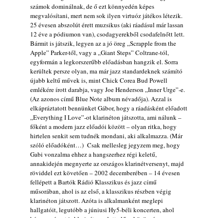
számok dominálnak, de ő ezt könnyedén képes
megvalósítani, mert nem sok ilyen virtuóz játékos létezik.
25 évesen abszolút érett muzsikus (aki ráadásul már lassan
12 éve a pódiumon van), csodagyerekből csodafelnőtt lett.
Bármit is játszik, legyen az a jó öreg „Scrapple from the
Apple” Parker-től, vagy a „Giant Steps” Coltrane-tól,
egyformán a legkorszerűbb előadásban hangzik el. Sorra
kerültek persze olyan, ma már jazz standardeknek számító
újabb keltű művek is, mint Chick Corea Bud Powell
emlékére írott darabja, vagy Joe Henderson „Inner Urge”-e.
(Az azonos című Blue Note album névadőja). Azzal is
elkápráztatott bennünket Gábor, hogy a ráadásként előadott
„Everything I Love”-ot klarinéton játszotta, ami nálunk –
főként a modern jazz előadói között – olyan ritka, hogy
hirtelen senkit sem tudnék mondani, aki alkalmazza. (Már
szóló előadóként…) Csak mellesleg jegyzem meg, hogy
Gabi vonzalma ehhez a hangszerhez régi keletű,
annakidején megnyerte az országos klarinétversenyt, majd
röviddel ezt követően – 2002 decemberében – 14 évesen
fellépett a Bartók Rádió Klasszikus és jazz című
műsorában, ahol is az első, a klasszikus részben végig
klarinéton játszott. Azóta is alkalmanként meglepi
hallgatóit, legutóbb a júniusi Hy5-béli koncerten, ahol