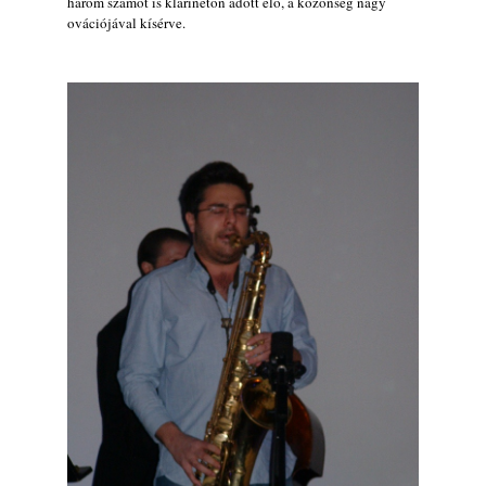
három számot is klarinéton adott elő, a közönség nagy
ovációjával kísérve.