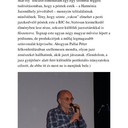
Már oly’ sokszor elmondtam egy-egy szombat reggeli
tudósításomban, hogy a péntek esték – a Harmónia
Lemezek a hatvanas-hetvenes évekből - 84.
Jazzműhely jóvoltából – mennyire telitalálatnak
rész: Irving Ashby – Memoirs
minősülnek. Tény, hogy szinte „vakon” elmehet a pesti
2026. augusztus 04.
jazzkedvelő péntek este a BJC-be, biztosan kiemelkedő
élményben lesz része, sokszor külföldi jazzsztárokkal is
10 éve halt meg lapunk főszerkesztő-
fűszerezve. Tegnap este ugyan négy magyar művész lépett a
helyettese, Csányi Attila
pódiumra, de produkciójuk a műfaj legmagasabb
2026. augusztus 04.
színvonalát képviselte. Ahogyan Pallai Péter
45 éve történt… Jazz-rock albumok 1981-
felkonferálásában szellemesen mondta, olyan jazz
zenészeket hallhatunk, akik jazzt játszanak. (Gondolom, a
ből - Shakatak „Drivin’ Hard”
jazz gyüjtőnév alatt futó különféle periferiális irányzatokra
2026. augusztus 03.
célzott, de ebbe itt és most ne is menjünk bele.)
Jazz a Márványteremben – Mizar (2008.
január 4.)
2026. augusztus 03.
Gondolataim - 2026 (XI. évfolyam - 8. rész)
2026. augusztus 02.
A 21. században meghalt magyar jazz
muzsikusok – 109. rész: (Dr.) Borissza Géza
2026. augusztus 02.
Exkluzív interjú Bóna Lászlóval