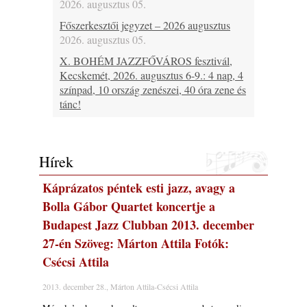
2026. augusztus 05.
Főszerkesztői jegyzet – 2026 augusztus
2026. augusztus 05.
X. BOHÉM JAZZFŐVÁROS fesztivál,
Kecskemét, 2026. augusztus 6-9.: 4 nap, 4
színpad, 10 ország zenészei, 40 óra zene és
tánc!
2026. augusztus 05.
Magyar Jazz ABC – 541. rész: Juhász
Márton
Hírek
2026. augusztus 05.
Káprázatos péntek esti jazz, avagy a
Jazz-rock albumok 1983-ból - John Scofield
„Out like a Light”
Bolla Gábor Quartet koncertje a
2026. augusztus 05.
Budapest Jazz Clubban 2013. december
Jazz-rock albumok 1982-ből - John Scofield
27-én Szöveg: Márton Attila Fotók:
„Shinola”
Csécsi Attila
2026. augusztus 04.
2013. december 28., Márton Attila-Csécsi Attila
Kikkel beszéltem 2.0 – 5. rész: D
2026. augusztus 04.