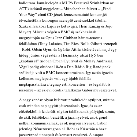
hallottam. Január elején a MŰPA Fesztivál Színházban az
ACT kiadónál megjelent – Münchenben felvett – „Find
Your Way” című CD-jének lemezbemutató koncertjét
élvezhettük a korongon szereplő zenészekkel (Bolla,
Szakcsi, Sárközi Lajos és két svájci: Heiri Kanzig és Jojo
Mayer). Március végén a BMC új székházának
megnyitóján az Opus Jazz Clubban három-tenoros
felállásban (Tony Lakatos, Tim Ries, Bolla Gábor) szerepelt
– Robi, Orbán Gyuri és Gyárfás Attila kíséretével, majd egy
hideg június végi estén a Horánszky utcai Hy5-ben
„kaptam el” trióban Orbán Gyurival és Mohay Andrissal.
Végül pedig október 10-én a Dán Rádió Big Bandjének
szólistája volt a BMC koncerttermében. Így aztán igazán
kellemes meglepetés volt egy újabb felállás
megtapasztalása a tegnap esti koncerten – és legalábbis
részemre – az ez évi ötödik találkozás Gábor művészetével.
A négy zenész olyan kiforrott produkciót nyújtott, mintha
csak minden nap együtt játszanának. Igaz, és ez az
előzőekből is kiderült, olykor találkoznak pályájuk során,
de akik felsőfokon beszélik a jazz nyelvét, azok gond
nélkül kommunikálnak, és ők négyen ilyenek. Gábor
jelenleg Németországban él. Robi és Krisztián a hazai
jazzszínpad ünnepelt és keresett zenészei. A csapat