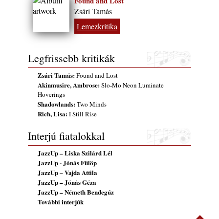
Found and Lost
Zsári Tamás
Lemezkritika
Legfrissebb kritikák
Zsári Tamás:
Found and Lost
Akinmusire, Ambrose:
Slo-Mo Neon Luminate
Hoverings
Shadowlands:
Two Minds
Rich, Lisa:
I Still Rise
Interjú fiatalokkal
JazzUp – Liska Szilárd Lél
JazzUp - Jónás Fülöp
JazzUp – Vajda Attila
JazzUp – Jónás Géza
JazzUp – Németh Bendegúz
További interjúk