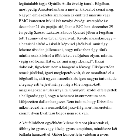
legfiatalabb tagja Gyárfás Attila évekig tanult Hágában,
most pedig Amszterdamban a mester fokozatot szerzi meg.
Nagyon emlékezetes számomra az említett március végi
BMC koncerten kívül két tavalyi évvégi szereplése is:
december 21-én papája triójában a BJC-ben, december 29-
én pedig Szoszo Lakatos Sándor Quartet-jében a Fugában
(ott Tzumo-val és Orbán Gyurival). Kiváló muzsikus, egy –
a hazaitól eltérő – iskolát képvisel játékával, amit úgy
lehetne röviden jellemezni, hogy miközben úgy tűnik,
mintha csak kísérné a többieket, valójában olyan, mintha
végig szólózna. Hát ez az, ami nagy „kunszt”. Hazai
dobosok, figyelem: nem a hangerő a lényeg! Elképesztően
remek játékkal, igazi meglepetés volt, és ez mondható el a
bőgősről is, akit ugyan ismerünk, és igen nagyra tartunk, de
a tegnap esti teljesítménye még a tőle megszokott
magasságokat is túlszárnyalta. Gyönyörű szólói elfelejtették
a hallgatósággal, hogy a behemót instrumentum nem
kifejezetten dallamhangszer. Nem tudom, hogy Krisztiánt
mikor fedezi fel a nemzetközi jazzvilág, mert ismereteim
szerint ilyen kvalitású bőgős nem sok van.
A két félidőben egyébként kilenc darabot játszottak el,
többnyire gyors vagy közép-gyors tempóban, mindössze két
ballada hangzott el. Gábor koncertjein valóban a gyors