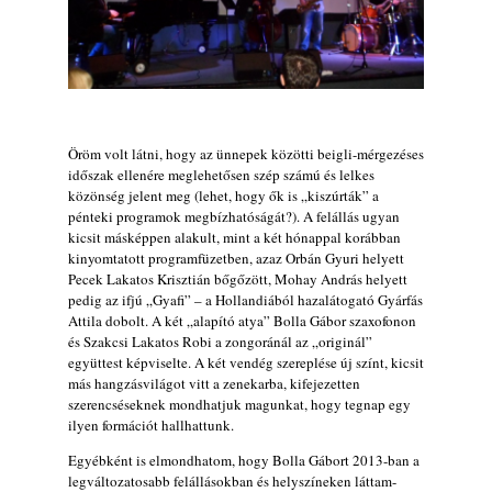
A JÜ a Meseházban
2026. július 30.
Magyar jazzmuzsikus szülők és zenész
gyermekeik – 42. rész: Vörös László +
Vörösné Strausz Eszter + Vörös Bence
2026. július 30.
Öröm volt látni, hogy az ünnepek közötti beigli-mérgezéses
The Next Generation — 11. rész: Horváth
időszak ellenére meglehetősen szép számú és lelkes
Szabolcs
közönség jelent meg (lehet, hogy ők is „kiszúrták” a
2026. július 25.
pénteki programok megbízhatóságát?). A felállás ugyan
kicsit másképpen alakult, mint a két hónappal korábban
Eged Márton: Old Songs
kinyomtatott programfüzetben, azaz Orbán Gyuri helyett
2026. július 25.
Pecek Lakatos Krisztián bőgőzött, Mohay András helyett
pedig az ifjú „Gyafi” – a Hollandiából hazalátogató Gyárfás
Zsári Tamás: Found and Lost
Attila dobolt. A két „alapító atya” Bolla Gábor szaxofonon
2026. július 24.
és Szakcsi Lakatos Robi a zongoránál az „originál”
FREE JAZZ ALBUMS 2026 - 134. rész
együttest képviselte. A két vendég szereplése új színt, kicsit
más hangzásvilágot vitt a zenekarba, kifejezetten
2026. július 16.
szerencséseknek mondhatjuk magunkat, hogy tegnap egy
A free jazz kiemelkedő alakjai - 79. rész:
ilyen formációt hallhattunk.
Marion Brown
Egyébként is elmondhatom, hogy Bolla Gábort 2013-ban a
2026. július 13.
legváltozatosabb felállásokban és helyszíneken láttam-