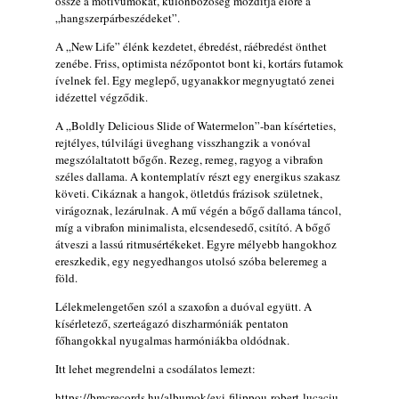
össze a motívumokat, különbözőség mozdítja előre a
„hangszerpárbeszédeket”.
Lemezek a hatvanas-hetvenes évekből - 84.
rész: Irving Ashby – Memoirs
A „New Life” élénk kezdetet, ébredést, ráébredést önthet
2026. augusztus 04.
zenébe. Friss, optimista nézőpontot bont ki, kortárs futamok
ívelnek fel. Egy meglepő, ugyanakkor megnyugtató zenei
10 éve halt meg lapunk főszerkesztő-
idézettel végződik.
helyettese, Csányi Attila
2026. augusztus 04.
A „Boldly Delicious Slide of Watermelon”-ban kísérteties,
rejtélyes, túlvilági üveghang visszhangzik a vonóval
45 éve történt… Jazz-rock albumok 1981-
megszólaltatott bőgőn. Rezeg, remeg, ragyog a vibrafon
ből - Shakatak „Drivin’ Hard”
széles dallama. A kontemplatív részt egy energikus szakasz
2026. augusztus 03.
követi. Cikáznak a hangok, ötletdús frázisok születnek,
virágoznak, lezárulnak. A mű végén a bőgő dallama táncol,
Jazz a Márványteremben – Mizar (2008.
míg a vibrafon minimalista, elcsendesedő, csitító. A bőgő
január 4.)
átveszi a lassú ritmusértékeket. Egyre mélyebb hangokhoz
2026. augusztus 03.
ereszkedik, egy negyedhangos utolsó szóba beleremeg a
föld.
Gondolataim - 2026 (XI. évfolyam - 8. rész)
2026. augusztus 02.
Lélekmelengetően szól a szaxofon a duóval együtt. A
kísérletező, szerteágazó diszharmóniák pentaton
A 21. században meghalt magyar jazz
főhangokkal nyugalmas harmóniákba oldódnak.
muzsikusok – 109. rész: (Dr.) Borissza Géza
2026. augusztus 02.
Itt lehet megrendelni a csodálatos lemezt:
Exkluzív interjú Bóna Lászlóval
https://bmcrecords.hu/albumok/evi-filippou-robert-lucaciu-