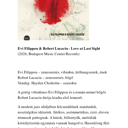
Jazz-rock albumok 1984-ből - John Scofield
„Electric Outlet”
2026. augusztus 06.
X. BOHÉM JAZZFŐVÁROS fesztivál,
Kecskemét, 2026. augusztus 6-9.: 4 nap, 4
színpad, 10 ország zenészei, 40 óra zene és
tánc!
Evi Filippou & Robert Lucaciu - Love at Last Sight
2026. augusztus 05.
(2026, Budapest Music Center Records)
Magyar Jazz ABC – 541. rész: Juhász
Márton
2026. augusztus 05.
Evi Filippou – zeneszerzés, vibrafon, ütőhangszerek, ének
Robert Lucaciu – zeneszerzés, bőgő
Jazz-rock albumok 1983-ból - John Scofield
Vendég: Hayden Chisholm – szaxofon
„Out like a Light”
2026. augusztus 05.
A görög vibrafonos Evi Filippou és a román-német bőgős
Robert Lucaciu duója kiadta első lemezét.
Jazz-rock albumok 1982-ből - John Scofield
„Shinola”
A modern jazz sűrűjében felcsendülnek standardek,
2026. augusztus 04.
nosztalgikus idézetek. Játékos, aszimmetrikus, izzó, eleven
ritmusok pattognak. A húrok, billentyűk, melódiák
Kikkel beszéltem 2.0 – 5. rész: D
kristálytisztán egymásra vannak hangolva. Hasonlóság fűzi
2026. augusztus 04.