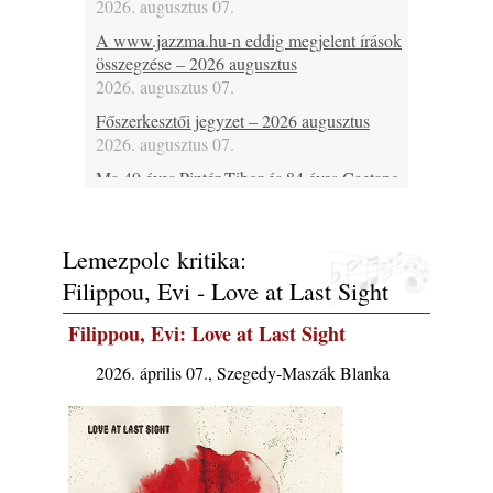
2026. augusztus 07.
A www.jazzma.hu-n eddig megjelent írások
összegzése – 2026 augusztus
2026. augusztus 07.
Főszerkesztői jegyzet – 2026 augusztus
2026. augusztus 07.
Ma 49 éves Pintér Tibor és 84 éves Caetano
Veloso
2026. augusztus 07.
Lemezpolc kritika:
Ma lenne 85 éves Howard Johnson
2026. augusztus 07.
Filippou, Evi - Love at Last Sight
Ma 95 éve halt meg Bix Beiderbecke
Filippou, Evi: Love at Last Sight
2026. augusztus 07.
Jazz-rock albumok 1985-ből - Issei Noro
2026. április 07., Szegedy-Maszák Blanka
„Sweet Sphere”
2026. augusztus 07.
Ezen a napon – augusztus 7. (2026)
2026. augusztus 07.