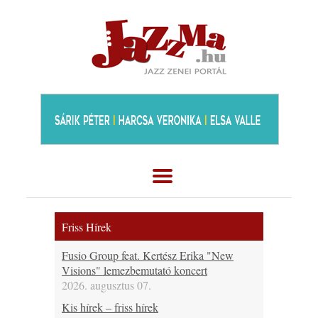
Friss Hírek
Fusio Group feat. Kertész Erika "New
Visions" lemezbemutató koncert
2026. augusztus 07.
Kis hírek – friss hírek