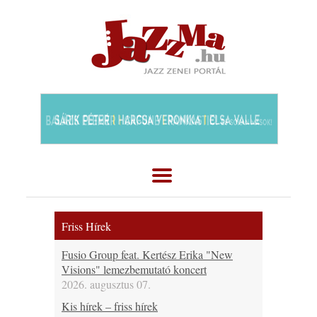
Friss Hírek
Fusio Group feat. Kertész Erika "New
Visions" lemezbemutató koncert
2026. augusztus 07.
Kis hírek – friss hírek