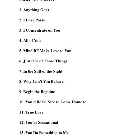
1. Anything Goes
2. I Love Paris
3. I Concentrate on You
4. All of You
5. Mind If I Make Love to You
6. Just One of Those Things
7. In the Still of the Night
8. Why Can’t You Behave
9. Begin the Beguine
10. You’d Be So Nice to Come Home to
11. True Love
12. You’re Sensational
13. You Do Something to Me