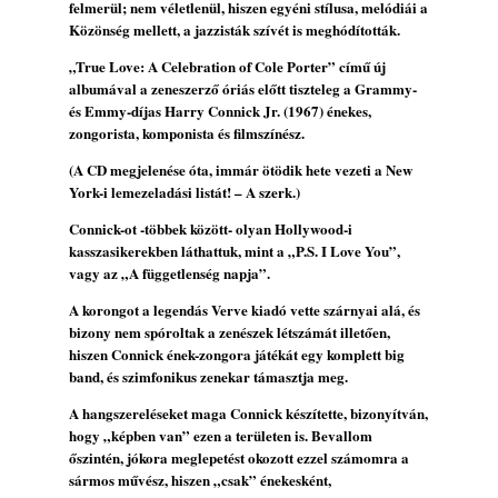
felmerül; nem véletlenül, hiszen egyéni stílusa, melódiái a
Lemezek a hatvanas-hetvenes évekből - 84.
Közönség mellett, a jazzisták szívét is meghódították.
rész: Irving Ashby – Memoirs
„True Love: A Celebration of Cole Porter” című új
2026. augusztus 04.
albumával a zeneszerző óriás előtt tiszteleg a Grammy-
10 éve halt meg lapunk főszerkesztő-
és Emmy-díjas Harry Connick Jr. (1967) énekes,
zongorista, komponista és filmszínész.
helyettese, Csányi Attila
2026. augusztus 04.
(A CD megjelenése óta, immár ötödik hete vezeti a New
45 éve történt… Jazz-rock albumok 1981-
York-i lemezeladási listát! – A szerk.)
ből - Shakatak „Drivin’ Hard”
Connick-ot -többek között- olyan Hollywood-i
2026. augusztus 03.
kasszasikerekben láthattuk, mint a „P.S. I Love You”,
Jazz a Márványteremben – Mizar (2008.
vagy az „A függetlenség napja”.
január 4.)
A korongot a legendás Verve kiadó vette szárnyai alá, és
2026. augusztus 03.
bizony nem spóroltak a zenészek létszámát illetően,
Gondolataim - 2026 (XI. évfolyam - 8. rész)
hiszen Connick ének-zongora játékát egy komplett big
band, és szimfonikus zenekar támasztja meg.
2026. augusztus 02.
A 21. században meghalt magyar jazz
A hangszereléseket maga Connick készítette, bizonyítván,
muzsikusok – 109. rész: (Dr.) Borissza Géza
hogy „képben van” ezen a területen is. Bevallom
őszintén, jókora meglepetést okozott ezzel számomra a
2026. augusztus 02.
sármos művész, hiszen „csak” énekesként,
Exkluzív interjú Bóna Lászlóval