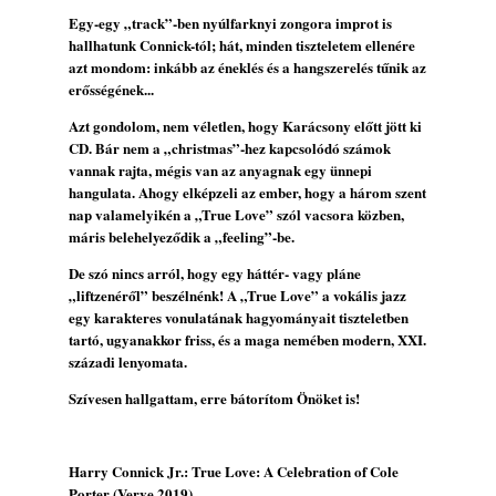
Magyar jazzmuzsikus szülők és zenész
Egy-egy „track”-ben nyúlfarknyi zongora improt is
gyermekeik – 42. rész: Vörös László +
hallhatunk Connick-tól; hát, minden tiszteletem ellenére
Vörösné Strausz Eszter + Vörös Bence
azt mondom: inkább az éneklés és a hangszerelés tűnik az
2026. július 30.
erősségének...
The Next Generation — 11. rész: Horváth
Azt gondolom, nem véletlen, hogy Karácsony előtt jött ki
Szabolcs
CD. Bár nem a „christmas”-hez kapcsolódó számok
2026. július 25.
vannak rajta, mégis van az anyagnak egy ünnepi
Eged Márton: Old Songs
hangulata. Ahogy elképzeli az ember, hogy a három szent
nap valamelyikén a „True Love” szól vacsora közben,
2026. július 25.
máris belehelyeződik a „feeling”-be.
Zsári Tamás: Found and Lost
2026. július 24.
De szó nincs arról, hogy egy háttér- vagy pláne
„liftzenéről” beszélnénk! A „True Love” a vokális jazz
FREE JAZZ ALBUMS 2026 - 134. rész
egy karakteres vonulatának hagyományait tiszteletben
2026. július 16.
tartó, ugyanakkor friss, és a maga nemében modern, XXI.
századi lenyomata.
A free jazz kiemelkedő alakjai - 79. rész:
Marion Brown
Szívesen hallgattam, erre bátorítom Önöket is!
2026. július 13.
Harry Connick Jr.: True Love: A Celebration of Cole
Porter (Verve 2019)