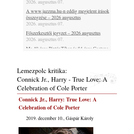
2026. augusztus 07.
A www.jazzma.hu-n eddig megjelent írások
összegzése – 2026 augusztus
2026. augusztus 07.
Főszerkesztői jegyzet – 2026 augusztus
2026. augusztus 07.
Ma 49 éves Pintér Tibor és 84 éves Caetano
Veloso
2026. augusztus 07.
Lemezpolc kritika:
Ma lenne 85 éves Howard Johnson
2026. augusztus 07.
Connick Jr., Harry - True Love: A
Ma 95 éve halt meg Bix Beiderbecke
Celebration of Cole Porter
2026. augusztus 07.
Connick Jr., Harry: True Love: A
Jazz-rock albumok 1985-ből - Issei Noro
Celebration of Cole Porter
„Sweet Sphere”
2026. augusztus 07.
2019. december 10., Gáspár Károly
Ezen a napon – augusztus 7. (2026)
2026. augusztus 07.