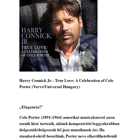
Jazz-rock albumok 1984-ből - John Scofield
„Electric Outlet”
2026. augusztus 06.
X. BOHÉM JAZZFŐVÁROS fesztivál,
Kecskemét, 2026. augusztus 6-9.: 4 nap, 4
színpad, 10 ország zenészei, 40 óra zene és
tánc!
2026. augusztus 05.
Magyar Jazz ABC – 541. rész: Juhász
Márton
2026. augusztus 05.
Harry Connick Jr. - True Love: A Celebration of Cole
Jazz-rock albumok 1983-ból - John Scofield
Porter (Verve/Universal Hungary)
„Out like a Light”
2026. augusztus 05.
„Elegancia!”
Jazz-rock albumok 1982-ből - John Scofield
„Shinola”
Cole Porter (1891-1964) amerikai musicalszerző azon
2026. augusztus 04.
zsenik közé tartozik, akinek kompozícióit leggyakrabban
dolgozták/dolgozzák fel jazz muzsikusok (is). Ha
Kikkel beszéltem 2.0 – 5. rész: D
standard-ekről beszélünk, Porter neve elkerülhetetlenül
2026. augusztus 04.