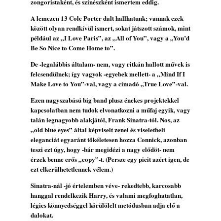
zongoristaként, és színészként ismertem eddig.
2026. augusztus 01.
A lemezen 13 Cole Porter dalt hallhatunk; vannak ezek
2026-os jazzfesztiválok, amelyekről én is
között olyan rendkívül ismert, sokat játszott számok, mint
tudok… 18. rész: Zempléni Fesztivál
például az „I Love Paris”, az „All of You”, vagy a „You’d
(Sátoraljaújhely – 2026. augusztus 13-23.)
Be So Nice to Come Home to”.
2026. augusztus 01.
De -legalábbis általam- nem, vagy ritkán hallott művek is
Jazz-rock albumok 1986-ból - John Scofield
felcsendülnek; így vagyok -egyebek mellett- a „Mind If I
„Still Warm”
Make Love to You”-val, vagy a címadó „True Love”-val.
2026. augusztus 01.
Ezen nagyszabású big band plusz énekes projektekkel
Ma 40 éves Gyarmati Gábor és 54 éves
kapcsolatban nem tudok elvonatkozni a műfaj egyik, vagy
Florian Ross
talán legnagyobb alakjától, Frank Sinatra-tól. Nos, az
2026. augusztus 01.
„old blue eyes” által képviselt zenei és viseletbeli
eleganciát egyaránt tökéletesen hozza Connick, azonban
Vér, tornádó és jazz – megjelent a Daveform
teszi ezt úgy, hogy -bár megidézi a nagy elődöt- nem
Quintet és Kurt Rosenwinkel közös
érzek benne erős „copy”-t. (Persze egy picit azért igen, de
lemezének új előfutára, a Sharknado
ezt elkerülhetetlennek vélem.)
2026. július 31.
Sinatra-nál -jó értelemben véve- rekedtebb, karcosabb
A Grencsoport Lewis Jordan-nel a
hanggal rendelkezik Harry, és valami megfoghatatlan,
Meseházban
légies könnyedséggel körülölelt metódusban adja elő a
2026. július 31.
dalokat.