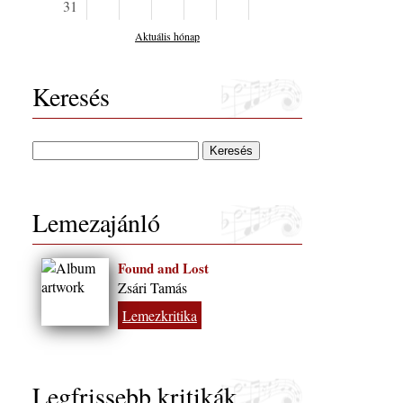
31
Aktuális hónap
Keresés
Lemezajánló
Found and Lost
Zsári Tamás
Lemezkritika
Legfrissebb kritikák