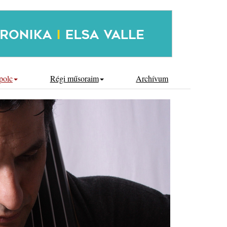
polc
Régi műsoraim
Archívum