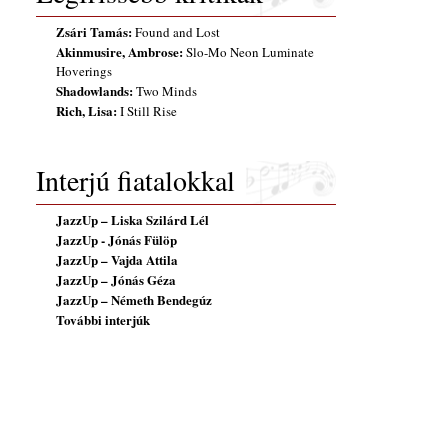
Zsári Tamás:
Found and Lost
Akinmusire, Ambrose:
Slo-Mo Neon Luminate
Hoverings
Shadowlands:
Two Minds
Rich, Lisa:
I Still Rise
Interjú fiatalokkal
JazzUp – Liska Szilárd Lél
JazzUp - Jónás Fülöp
JazzUp – Vajda Attila
JazzUp – Jónás Géza
JazzUp – Németh Bendegúz
További interjúk