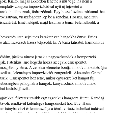
gok. Kiáltó, magas akkordon lehetne a mű vége, ha nem a
platív zongora improvizációval nyit új fejezetet a
anak, hullámoznak, fodrozódnak. Egy hosszú szünet zárlatnak hat.
vizatívan, visszafogottan lép be a zenekar. Hosszú, meditatív
isszatérést. Ismét felépül, majd lezuhan a téma. Felemelkedik a
Brown
bevezetés után sejtelmes karakter van hangokba öntve. Érdes
 alatt művészeti káosz teljesedik ki. A téma kitisztul, harmonikus
. Vidám, játékos táncot járnak a nagyszekundok a kompozíció
ák. Patetikus, síró hegedű hozza az egyik csúcspontot.
a mozgékony téma. A zenekar elemeire bontja a motívumokat és újra
asztikus, leleményes improvizációt zongorázik. Alexandra Grimal
tszik. Csúcspontot hoz létre, mikor egyszerre két hangot fúj.
 sebességben pattognak a hangok, kanyarodnak a motívumok.
ai lezárást játszik.
gjátékkal fűszerez tovább egy egzotikus hangsort. Burcu Karadağ
távoli, rendkívül különleges hangszíneket hoz létre. Hans
 irányba viszi és kontrasztálja a témát virtuóz technikai tudással