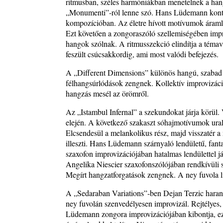
ritmusban, széles harmóniákban menetelnek a han
Zsári Tamás: Found and Lost
„Monumenti”-ról lenne szó. Hans Lüdemann kontem
2026. július 24.
kompozícióban. Az életre hívott motívumok áraml
FREE JAZZ ALBUMS 2026 - 134. rész
Ezt követően a zongoraszóló szellemiségében impro
2026. július 16.
hangok szólnak. A ritmusszekció elindítja a témav
feszült csúcsakkordig, ami most valódi befejezés.
A free jazz kiemelkedő alakjai - 79. rész: Marion 
2026. július 13.
A „Different Dimensions” különös hangú, szabad 
félhangsúrlódások zengnek. Kollektív improvizáció
hangzás mesél az örömről.
Az „Istambul Infernal” a szekundokat járja körül
elején. A következő szakaszt sóhajmotívumok uralj
Elcsendesül a melankolikus rész, majd visszatér 
illeszti. Hans Lüdemann szárnyaló lendületű, fant
szaxofon improvizációjában hatalmas lendülettel já
Angelika Niescier szaxofonszólójában rendkívüli
Megírt hangzatforgatások zengnek. A ney fuvola lír
A „Sedaraban Variations”-ben Dejan Terzic haran
ney fuvolán szenvedélyesen improvizál. Rejtélyes, 
Lüdemann zongora improvizációjában kibontja, ezer