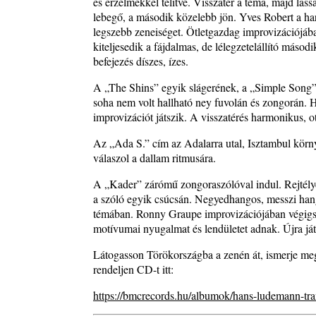
és érzelmekkel telítve. Visszatér a téma, majd lass
lebegő, a második közelebb jön. Yves Robert a ha
legszebb zeneiséget. Ötletgazdag improvizációjában
kiteljesedik a fájdalmas, de lélegzetelállító máso
befejezés díszes, ízes.
A „The Shins” egyik slágerének, a „Simple Song”-
soha nem volt hallható ney fuvolán és zongorán. 
improvizációt játszik. A visszatérés harmonikus, o
Az „Ada S.” cím az Adalarra utal, Isztambul körn
válaszol a dallam ritmusára.
A „Kader” zárómű zongoraszólóval indul. Rejtél
a szóló egyik csúcsán. Negyedhangos, messzi han
témában. Ronny Graupe improvizációjában végigszár
motívumai nyugalmat és lendületet adnak. Újra ját
Látogasson Törökországba a zenén át, ismerje meg 
rendeljen CD-t itt:
https://bmcrecords.hu/albumok/hans-ludemann-tra