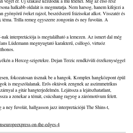
an véget ér. Új szakasz kezdődik a mű felénél. Míg az első rész
rsona halkabb oldalát is megmutatja. Nem harsog, hanem kifejezi a
 gyönyörű íveket rajzol, beszédszerű frázisokat alkot. Visszatér és
dik téma. Trilla remeg egyszerre zongorán és ney fuvolán. A
nak interpretációja is megtalálható a lemezen. Az ismert dal még
Hans Lüdemann megnyugtató karakterű, csillogó, virtuóz
tthonos.
yékén a Herceg-szigetekre. Dejan Terzic rendkívüli érzékenységgel
yesen, fokozatosan úsznak be a hangok. Komplex hangközpont épül
gok is megszólalanak. Erős oktávok zengnek az aszimmetrikus
nyal a gitár hangterjedelmén. Lejátssza a lejátszhatatlant,
ssza a zenekar a témát, csúcshang ragyog a zárómotívum felett.
a ney fuvolát, hallgasson jazz interpretációjú The Shins-t,
nseuropeexpress-on-the-edges-4