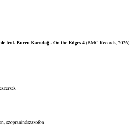
katak
 feat. Burcu Karadağ - On the Edges 4
(BMC Records, 2026)
– 109.
eszerzés
. rész:
tus 13-
on, szopraninószaxofon
 Warm”