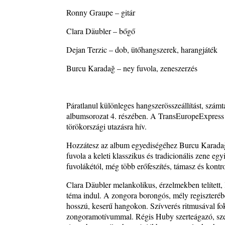
Ma 40 éves Gyarmati Gábor és 54 éves Florian Ros
Ronny Graupe – gitár
2026. augusztus 01.
Vér, tornádó és jazz – megjelent a Daveform Quinte
Clara Däubler – bőgő
Kurt Rosenwinkel közös lemezének új előfutára, a
Dejan Terzic – dob, ütőhangszerek, harangjáték
Sharknado
2026. július 31.
Burcu Karadağ – ney fuvola, zeneszerzés
A Grencsoport Lewis Jordan-nel a Meseházban
2026. július 31.
A JÜ a Meseházban
Páratlanul különleges hangszerösszeállítást, szám
2026. július 30.
albumsorozat 4. részében. A TransEuropeExpress En
törökországi utazásra hív.
Magyar jazzmuzsikus szülők és zenész gyermekeik 
rész: Vörös László + Vörösné Strausz Eszter + Vör
Hozzátesz az album egyediségéhez Burcu Karadağ
Bence
fuvola a keleti klasszikus és tradicionális zene e
2026. július 30.
fuvolákétól, még több erőfeszítés, támasz és kontro
The Next Generation — 11. rész: Horváth Szabolcs
Clara Däubler melankolikus, érzelmekben telített,
2026. július 25.
téma indul. A zongora borongós, mély regiszterébe
Eged Márton: Old Songs
hosszú, keserű hangokon. Szívverés ritmusával fo
2026. július 25.
zongoramotívummal. Régis Huby szerteágazó, sze