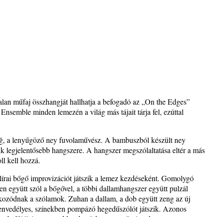
s
t és
talan műfaj összhangját hallhatja a befogadó az „On the Edges”
semble minden lemezén a világ más tájait tárja fel, ezúttal
– 42.
ös
, a lenyűgöző ney fuvolaművész. A bambuszból készült ney
gyik legjelentősebb hangszere. A hangszer megszólaltatása eltér a más
ll kell hozzá.
 lírai bőgő improvizációt játszik a lemez kezdéseként. Gomolygó
n együtt szól a bőgővel, a többi dallamhangszer együtt pulzál
kozódnak a szólamok. Zuhan a dallam, a dob együtt zeng az új
nvedélyes, színekben pompázó hegedűszólót játszik. Azonos