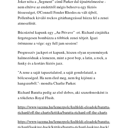
Joker nóta a „Segment” című Parker dal újraértelmezése -
nem eltérve az eredetitől mégis behozva egy fúziós
frissességet, O'Connell Fender Rhodes-ra vált újból,
Pollenback kiváló rockos gitárhangzással húzza fel a zenei
atmoszférát.
Búcsúzóul kapunk egy „Au Privave” -ot. Richard cinjátéka
fergetegesen bombázza a többiek zenei tétjeit. Igazi
örömzene a vége: egy full jam session!
Progresszív jackpot-ot kapunk, hiszen olyan nyeremények
halmozódnak a lemezen, mint a post bop, a latin, a rock, a
funky és a kortárs fúziós jazz.
"A zene a saját tapasztalatod, a saját gondolataid, a
bölcsességed. Ha nem éled meg, nem fog kijönni a
hangszerből."- mondta Charlie Parker.
Richard Baratta pedig az első dobos, aki szaxofonosként is
a tökéletes Royal Flush.
https://www.jazzma.hu/lemezpolc/kulfoldi-eloadok/baratta-
richard/off-the-charts/kritika/baratta-richard-off-the-charts
https://www.jazzma.hu/lemezpolc/kulfoldi-eloadok/baratta-
richard/looking-back/kritika/baratta-richard-looking-back/