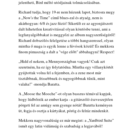
jelentheti, Bird méltó utódjainak tolmácsolásában.
Richard tudja, hogy 19-re nem húzunk lapot, biztosra megy
a „Now’s the Time” című blues-zal és atyaég, nem is
akárhogyan: 6/8 és jazz fúzió! Sikerült ez az agyonjátszott
dalt hihetetlen kreativitással olyan köntösbe tenni, ami a
legfanyalgóbbakat is meggyőzi az album nagyszerűségéről!
Richard dobszólós felelgetése a többi hangszeressel, olyan
mintha ő maga is egyik lenne a fúvósok közül! És mekkora
finom pimaszság a dalt a "vége előtt" abbahagyni! Respect!
„Hidd el nekem, a Mennyországban vagyok! Csak azt
szeretném, ha ez így folytatódna. Mintha egy villanykörtét
gyújtottak volna fel a fejemben, és a zene most már
tisztábbnak, frissebbnek és ragyogóbbnak tűnik, mint
valaha!” -mondja Baratta.
A „Moose the Mooche”-ot olyan basszus témával kapjuk,
hogy lúdbőrzik az ember karja - a gitárszóló észveszejtően
pörgeti fel az amúgy sem gyenge nótát! Baratta keményen
üt, fogja és osztja a kártyákat, pörög és felráz mindenkit.
Mekkora nagyvonalúság ez már megint: a „Yardbird Suite”
ismét egy latin vidámság és szabadság a legjavából!