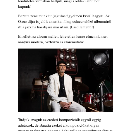
lendületes formában halljuk, magas odds-ú albumot
2026. augusztus 04.
kapunk!
Kikkel beszéltem 2.0 – 5. rész: D
Baratta zene munkáit (is) tilos figyelmen kívül hagyni. Az
2026. augusztus 04.
Oscar-díjra is jelölt amerikai filmproducer előző albumairól
itt a jazzma hasábjain már írtam. (Lásd lentebb!)
Lemezek a hatvanas-hetvenes évekből - 84.
rész: Irving Ashby – Memoirs
Emellett az album mellett lehetetlen lenne elmenni, mert
2026. augusztus 04.
annyira modern, ösztönző és előremutató!
Gondolataim - 2026 (XI. évfolyam - 8. rész)
2026. augusztus 02.
Exkluzív interjú Bóna Lászlóval
2026. augusztus 01.
Ma 40 éves Gyarmati Gábor és 54 éves
Florian Ross
2026. augusztus 01.
Magyar jazzmuzsikus szülők és zenész
gyermekeik – 42. rész: Vörös László +
Vörösné Strausz Eszter + Vörös Bence
Tudjuk, maguk az eredeti kompozíciók egytől egyig
2026. július 30.
aduászok, de Baratta ezeket a kompozíciókat olyan
The Next Generation — 11. rész: Horváth
mesterien forgatta, ahogy a dobverőit az energikusan fényes