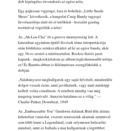
dob kipörgétes-örvendezés az egész nóta.
Egy pajkosan vigyorgó, laza és bohókás „Little Suede
Shoes” következik, a hangulat Craig Handy ragyogó
fuvolaszólója alatt éri el tetőfokát - hozzáírt gazdag
textúrával végződik a nóta!
Az „Ah-Leu-Cha” itt a groove mennyország lett. A
kánonban egymásra épülő fúvósok téma interpretációja
után bődületes színkavalkádot ad ki az egész banda, akár
egy 36-os szorzó a rulettasztalon. Rockos fúziós jazzt
kapunk - megkockáztatom az album legkoherensebb nótája
ez! És Baratta ebben is félelmetesen zsonglőrködik a
dobján.
„Valahányszor meghallgatok egy saját felvételt, mindenféle
dolgot veszek észre, amit javíthatnék, vagy amit másképp
kellett volna csinálnom. A zenében mindig van még
rengeteg tennivaló. Annyira hatalmas ez a világ.” —
Charlie Parker, Downbeat, 1949
Az „Embraceable You” Gershwin dalának Bird-féle átirata
hihetetlen varázslat, viszont zenészeink akarnak semmivel
sem több lenni a Legendánál, csak selymesen beleszőni
mindazt, amit ez ballada a mai hallgatónak a legtöbbet