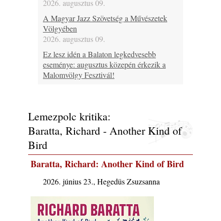
2026. augusztus 09.
A Magyar Jazz Szövetség a Művészetek
Völgyében
2026. augusztus 09.
Ez lesz idén a Balaton legkedvesebb
eseménye: augusztus közepén érkezik a
Malomvölgy Fesztivál!
2026. augusztus 08.
2026-os jazzfesztiválok, amelyekről én is
tudok… 19. rész: XXXI. Szoboszlói
Lemezpolc kritika:
Dixieland Napok (Hajdúszoboszló – 2026.
Baratta, Richard - Another Kind of
augusztus 21-22-23.)
2026. augusztus 08.
Bird
Jazz-rock albumok 1986-ból - Shakatak
Baratta, Richard: Another Kind of Bird
„Into the Blue”
2026. augusztus 08.
2026. június 23., Hegedüs Zsuzsanna
Fusio Group feat. Kertész Erika "New
Visions" lemezbemutató koncert
2026. augusztus 07.