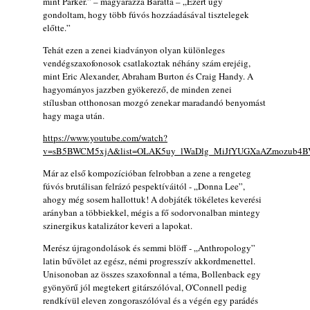
mint Parker.” – magyarázza Baratta – „Ezért úgy
gondoltam, hogy több fúvós hozzáadásával tisztelegek
előtte.”
Tehát ezen a zenei kiadványon olyan különleges
vendégszaxofonosok csatlakoztak néhány szám erejéig,
mint Eric Alexander, Abraham Burton és Craig Handy. A
hagyományos jazzben gyökerező, de minden zenei
stílusban otthonosan mozgó zenekar maradandó benyomást
hagy maga után.
https://www.youtube.com/watch?
v=sB5BWCM5xjA&list=OLAK5uy_lWaDlg_MiJfYUGXaAZmozub4B
Már az első kompozícióban felrobban a zene a rengeteg
fúvós brutálisan felrázó pespektíváitól - „Donna Lee”,
ahogy még sosem hallottuk! A dobjáték tökéletes keverési
arányban a többiekkel, mégis a fő sodorvonalban mintegy
szinergikus katalizátor keveri a lapokat.
Merész újragondolások és semmi blöff - „Anthropology”
latin bűvölet az egész, némi progresszív akkordmenettel.
Unisonoban az összes szaxofonnal a téma, Bollenback egy
gyönyörű jól megtekert gitárszólóval, O'Connell pedig
rendkívül eleven zongoraszólóval és a végén egy parádés