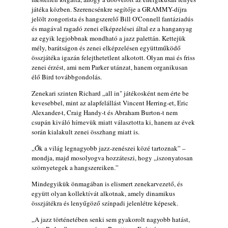
Szabolcs
játéka közben. Szerencsénkre segítője a GRAMMY-díjra
2026. július 25.
jelölt zongorista és hangszerelő Bill O'Connell fantáziadús
és magával ragadó zenei elképzelései által ez a hanganyag
FREE JAZZ ALBUMS 2026 - 134. rész
az egyik legjobbnak mondható a jazz palettán. Kettejük
2026. július 16.
mély, barátságon és zenei elképzelésen együttműködő
összjátéka igazán felejthetetlent alkotott. Olyan mai és friss
zenei érzést, ami nem Parker utánzat, hanem organikusan
élő Bird továbbgondolás.
Zenekari szinten Richard „all in" játékosként nem érte be
kevesebbel, mint az alapfelállást Vincent Herring-et, Eric
Alexander-t, Craig Handy-t és Abraham Burton-t nem
csupán kiváló hírnevük miatt választotta ki, hanem az évek
során kialakult zenei összhang miatt is.
„Ők a világ legnagyobb jazz-zenészei közé tartoznak” –
mondja, majd mosolyogva hozzáteszi, hogy „iszonyatosan
szörnyetegek a hangszereiken.”
Mindegyikük önmagában is elismert zenekarvezető, és
együtt olyan kollektívát alkotnak, amely dinamikus
összjátékra és lenyűgöző színpadi jelenlétre képesek.
„A jazz történetében senki sem gyakorolt nagyobb hatást,