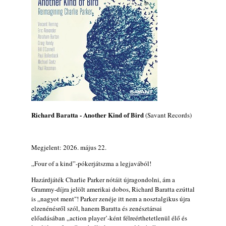
Jazz-rock albumok 1985-ből - Issei Noro
„Sweet Sphere”
2026. augusztus 07.
Jazz-rock albumok 1984-ből - John Scofield
„Electric Outlet”
2026. augusztus 06.
X. BOHÉM JAZZFŐVÁROS fesztivál,
Kecskemét, 2026. augusztus 6-9.: 4 nap, 4
színpad, 10 ország zenészei, 40 óra zene és
tánc!
Richard Baratta - Another Kind of Bird
(Savant Records)
2026. augusztus 05.
Magyar Jazz ABC – 541. rész: Juhász
Megjelent: 2026. május 22.
Márton
2026. augusztus 05.
„Four of a kind”-pókerjátszma a legjavából!
Jazz-rock albumok 1983-ból - John Scofield
Hazárdjáték Charlie Parker nótáit újragondolni, ám a
„Out like a Light”
Grammy-díjra jelölt amerikai dobos, Richard Baratta ezúttal
2026. augusztus 05.
is „nagyot ment"! Parker zenéje itt nem a nosztalgikus újra
elzenénésről szól, hanem Baratta és zenésztársai
Jazz-rock albumok 1982-ből - John Scofield
előadásában „action player’-ként félreérthetetlenül élő és
„Shinola”