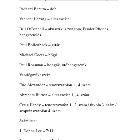
Richard Baratta – dob
Vincent Herring – altszaxofon
Bill O'Connell – akusztikus zongora, Fender Rhodes,
hangszerelés
Paul Bollenback – gitár
Michael Goetz – bőgő
Paul Rossman – kongák, ütőhangszerek
Vendégművészek:
Eric Alexander – tenorszaxofon 1., 4. szám
Abraham Burton – altszaxofon 1., 4. szám
Craig Handy – tenorszaxofon 1., 2. szám / fuvola 3. szám /
szopránszaxofon 4. szám
Számlista:
1, Donna Lee – 7:11