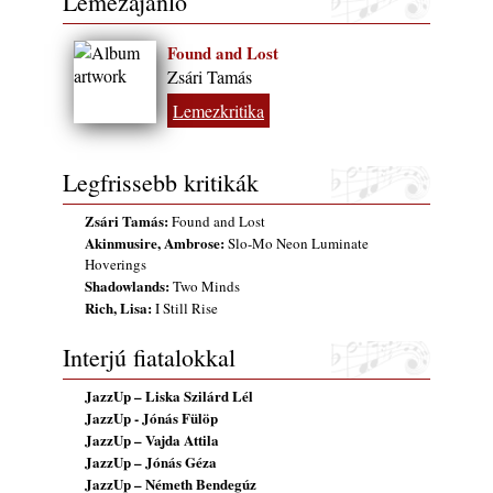
Lemezajánló
Found and Lost
Zsári Tamás
Lemezkritika
Legfrissebb kritikák
Zsári Tamás:
Found and Lost
Akinmusire, Ambrose:
Slo-Mo Neon Luminate
Hoverings
Shadowlands:
Two Minds
Rich, Lisa:
I Still Rise
Interjú fiatalokkal
JazzUp – Liska Szilárd Lél
JazzUp - Jónás Fülöp
JazzUp – Vajda Attila
JazzUp – Jónás Géza
JazzUp – Németh Bendegúz