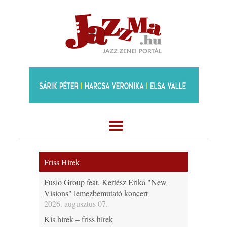
Friss Hírek
Fusio Group feat. Kertész Erika "New
Visions" lemezbemutató koncert
2026. augusztus 07.
Kis hírek – friss hírek