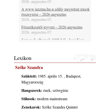
2026. augusztus 07.
A www.jazzma.hu-n eddig megjelent írások
összegzése – 2026 augusztus
2026. augusztus 07.
Főszerkesztői jegyzet – 2026 augusztus
2026. augusztus 07.
Jazz-rock albumok 1985-ből - Issei Noro
„Sweet Sphere”
2026. augusztus 07.
Lexikon
Jazz-rock albumok 1984-ből - John Scofield
„Electric Outlet”
Szőke Szandra
2026. augusztus 06.
X. BOHÉM JAZZFŐVÁROS fesztivál,
Született:
1985. április 15. , Budapest,
Kecskemét, 2026. augusztus 6-9.: 4 nap, 4
Magyarország
színpad, 10 ország zenészei, 40 óra zene és
Hangszerek:
ének, szövegírás
tánc!
2026. augusztus 05.
Stílusok:
modern mainstream
Magyar Jazz ABC – 541. rész: Juhász
Zenekarok:
Szőke Szandra Quintet
Márton