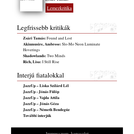
gyermekeik – 42. rész: Vörös László +
Lemezkritika
Vörösné Strausz Eszter + Vörös Bence
2026. július 30.
The Next Generation — 11. rész: Horváth
Legfrissebb kritikák
Szabolcs
2026. július 25.
Zsári Tamás:
Found and Lost
Akinmusire, Ambrose:
Slo-Mo Neon Luminate
Eged Márton: Old Songs
Hoverings
2026. július 25.
Shadowlands:
Two Minds
FREE JAZZ ALBUMS 2026 - 134. rész
Rich, Lisa:
I Still Rise
2026. július 16.
Interjú fiatalokkal
A free jazz kiemelkedő alakjai - 79. rész:
Marion Brown
JazzUp – Liska Szilárd Lél
2026. július 13.
JazzUp - Jónás Fülöp
JazzUp – Vajda Attila
JazzUp – Jónás Géza
JazzUp – Németh Bendegúz
További interjúk
Impresszum, kapcsolat