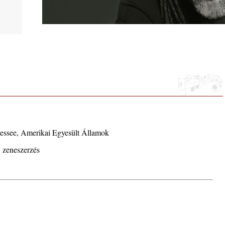
ltán,
arter
essee, Amerikai Egyesült Államok
 zeneszerzés
 2026.
i, 40