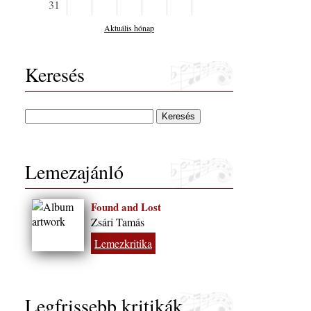
31
Aktuális hónap
Trios: Chapel
Trios: Ocean
Trios: Ocean
The Sky Wil
Keresés
Still Be The
Tomorrow
Lemezajánló
Found and Lost
Zsári Tamás
Lemezkritika
Legfrissebb kritikák