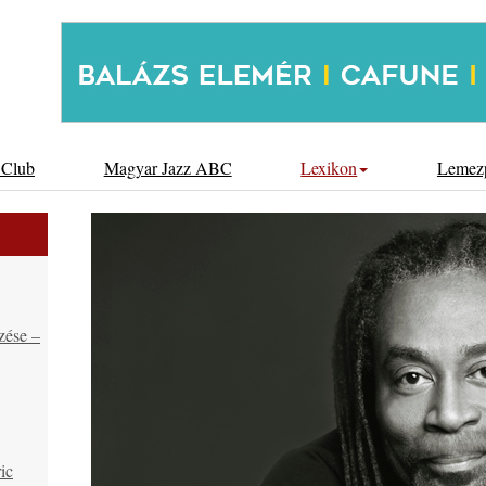
 Club
Magyar Jazz ABC
Lexikon
Lemez
zése –
ic