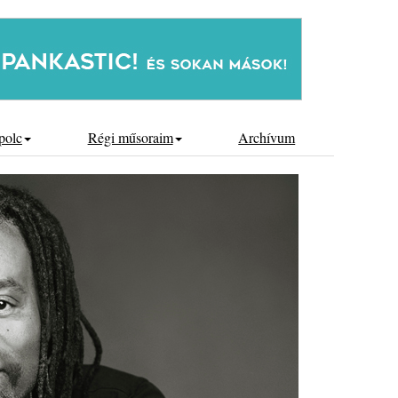
polc
Régi műsoraim
Archívum