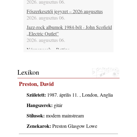
2026. augusztus 06.
Főszerkesztői jegyzet – 2026 augusztus
2026. augusztus 06.
Jazz-rock albumok 1984-ből - John Scofield
„Electric Outlet”
2026. augusztus 06.
Névnaposok – Bettina
2026. augusztus 06.
Ma 37 éves Raboczki Balázs, 43 éves
Lexikon
Bubenyák Zoltán, 46 éves Horváth „Plutó”
József és 60 éves Regina Carter
Preston, David
2026. augusztus 06.
Ma lenne 80 éves Allan Holdsworth
Született:
1987. április 11. , London, Anglia
2026. augusztus 06.
Hangszerek:
gitár
Ma 30 éve halt meg Bobby Enriquez
Stílusok:
modern mainstream
2026. augusztus 06.
Zenekarok:
Ezen a napon – augusztus 6. (2026)
Preston Glasgow Lowe
2026. augusztus 06.