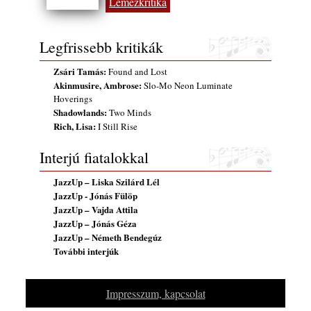
Lemezkritika
(Sátoraljaújhely – 2026. augusztus 13-23.)
2026. augusztus 01.
Legfrissebb kritikák
Jazz-rock albumok 1986-ból - John Scofield
„Still Warm”
Zsári Tamás:
Found and Lost
2026. augusztus 01.
Akinmusire, Ambrose:
Slo-Mo Neon Luminate
Ma 40 éves Gyarmati Gábor és 54 éves
Hoverings
Florian Ross
Shadowlands:
Two Minds
Rich, Lisa:
2026. augusztus 01.
I Still Rise
Vér, tornádó és jazz – megjelent a Daveform
Interjú fiatalokkal
Quintet és Kurt Rosenwinkel közös
lemezének új előfutára, a Sharknado
JazzUp – Liska Szilárd Lél
2026. július 31.
JazzUp - Jónás Fülöp
JazzUp – Vajda Attila
A Grencsoport Lewis Jordan-nel a
JazzUp – Jónás Géza
Meseházban
JazzUp – Németh Bendegúz
2026. július 31.
További interjúk
A JÜ a Meseházban
2026. július 30.
Impresszum, kapcsolat
Magyar jazzmuzsikus szülők és zenész