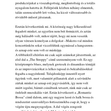
produkciójukat a visszafogottság, megfontoltság és a totális
nyugalom hatotta át. Fellépésük közben néhány elmentek,
talán szerencsésebb lett volna, ha kicsit változatosabb és
rövidebb műsort játszanak.
Ezután következtünk mi. A közönség nagy lelkesedéssel
fogadott minket, az egyetlen nem brit formációt, és aztán
még hálásabb volt, mikor rájött, hogy mi nem vesszük
olyan véresen komolyan a dolgokat –Makoto-val minden
koncertünkön sokat viccelődünk egymással a hangszeren-
és aznap este sem volt ez másképp.
A többiektől eltérően mi csak saját számokat játszottunk, az
első dal a „The Stroppy” című szerzeményem volt. Ez egy
középtempós blues, melynek groteszk és dinamikus témáját
és az improvizációkat is lelkes tapssal és bekiabálásokkal
fogadta a nagyérdemű. Tulajdonképp innentől nyert
ügyünk volt, mert valamiért pillanatok alatt a szívünkbe
zártak minket az aznap esti jegyvásárlók, így nem volt
miért izgulni, bármit csináltunk tetszett, ránk már csak az
önfeledt muzsikálás várt. Eztán következett a „Romantic
Bossa” című dalom, ami egy nagyon lassú és halk bossa és
rendszerint szenvedélyes fortisszimókba csap át, hogy a
végére újra megnyugodjon. A dal végén zongorát