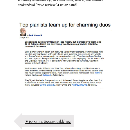
szakszóval "rave review"-t írt az estről!
Vissza az összes cikkhez