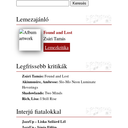
Lemezajánló
Found and Lost
Zsári Tamás
Lemezkritika
Legfrissebb kritikák
Zsári Tamás:
Found and Lost
Akinmusire, Ambrose:
Slo-Mo Neon Luminate
Hoverings
Shadowlands:
Two Minds
Rich, Lisa:
I Still Rise
Interjú fiatalokkal
JazzUp – Liska Szilárd Lél
JazzUp - Jónás Fülöp