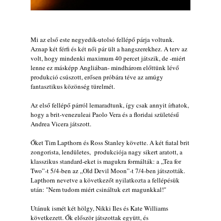
2026. július 31.
Magyar jazzmuzsikus szülők és zenész
gyermekeik – 42. rész: Vörös László +
Mi az első este negyedik-utolsó fellépő párja voltunk.
Vörösné Strausz Eszter + Vörös Bence
Aznap két férfi és két női pár ült a hangszerekhez. A terv az
2026. július 30.
volt, hogy mindenki maximum 40 percet játszik, de -miért
lenne ez másképp Angliában- mindhárom előttünk lévő
The Next Generation — 11. rész: Horváth
produkció csúszott, erősen próbára téve az amúgy
Szabolcs
fantasztikus közönség türelmét.
2026. július 25.
Az első fellépő párról lemaradtunk, így csak annyit írhatok,
Eged Márton: Old Songs
hogy a brit-venezuleai Paolo Vera és a floridai születésű
2026. július 25.
Andrea Vicera játszott.
FREE JAZZ ALBUMS 2026 - 134. rész
2026. július 16.
Őket Tim Lapthorn és Ross Stanley követte. A két fiatal brit
zongorista, lendületes, produkciója nagy sikert aratott, a
A free jazz kiemelkedő alakjai - 79. rész:
klasszikus standard-eket is magukra formálták: a „Tea for
Marion Brown
Two”-t 5/4-ben az „Old Devil Moon”-t 7/4-ben játszották.
2026. július 13.
Lapthorn nevetve a következőt nyilatkozta a fellépésük
után: "Nem tudom miért csináltuk ezt magunkkal!"
Utánuk ismét két hölgy, Nikki Iles és Kate Williams
következett. Ők először játszottak együtt, és