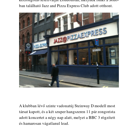
ban található Jazz and Pizza Express Club adott otthont.
Jazz-rock albumok 1986-ból - Shakatak
„Into the Blue”
2026. augusztus 08.
Ezen a napon – augusztus 8. (2026)
2026. augusztus 08.
Fusio Group feat. Kertész Erika "New
Visions" lemezbemutató koncert
2026. augusztus 07.
Jazz-rock albumok 1985-ből - Issei Noro
„Sweet Sphere”
2026. augusztus 07.
Jazz-rock albumok 1984-ből - John Scofield
„Electric Outlet”
2026. augusztus 06.
A klubban lévő szinte vadonatúj Steinway D modell most
társat kapott, és a két szuper hangszeren 11 pár zongorista
X. BOHÉM JAZZFŐVÁROS fesztivál,
adott koncertet a négy nap alatt, melyet a BBC 3 rögzített
Kecskemét, 2026. augusztus 6-9.: 4 nap, 4
és hamarosan vágatlanul lead.
színpad, 10 ország zenészei, 40 óra zene és
tánc!