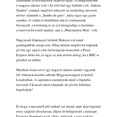
cseréltünk és következtek Makoto dalai. (A hangszercsere
is nagyon sikeres volt.) Az első dal egy ballada volt „Sakura
Garden” címmel, majd következett az eredetileg tervezett
utolsó számunk a „Samba de gato”, mely ugye egy gyors
szamba. A vidám és lendületes dal jó csattanónak
bizonyult, a közönség és az est házigazdája is hatalmas
ovációval követelt ráadást, ami a „Watermelon Man” volt.
Nagyszerű élménnyel lettünk Makoto-val ismét
gazdagabbak aznap este, főleg miután meghívást kaptunk
jövőre egy egész estés kétzongorás koncertre a Pizza
Express Soho-ba, és ugye az sem utolsó dolog, ha a BBC-n
játszhat az ember.
Mindent összevetve egy nagyon sikeres turnén vagyunk
túl: három koncertet adtunk Magyarországon és kettőt
Londonban. A sajnálatos események miatt a Japánba
tervezett 4 koncert most elmaradt, de jövőre feltétlen
bepótoljuk!
És hogy a messziről jött embert azt mond, amit akar legenda
rossz szájízét eloszlassan, álljon itt befejezésül a másnapi
Evening Standard egyik cikke, melynek a jazz-szakíró