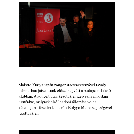
2026. augusztus 05.
Magyar Jazz ABC – 541. rész: Juhász
Márton
2026. augusztus 05.
Jazz-rock albumok 1983-ból - John Scofield
„Out like a Light”
2026. augusztus 05.
Jazz-rock albumok 1982-ből - John Scofield
„Shinola”
2026. augusztus 04.
Kikkel beszéltem 2.0 – 5. rész: D
2026. augusztus 04.
Makoto Kuriya japán zongorista-zeneszerzővel tavaly
márciusban játszottunk először együtt a budapesti Take 5
Lemezek a hatvanas-hetvenes évekből - 84.
klubban. A koncert után kezdtük el szervezni a mostani
rész: Irving Ashby – Memoirs
turnénkat, melynek első londoni állomása volt a
2026. augusztus 04.
kétzongorás fesztivál, ahová a Bolygo Music segítségével
jutottunk el.
10 éve halt meg lapunk főszerkesztő-
helyettese, Csányi Attila
2026. augusztus 04.