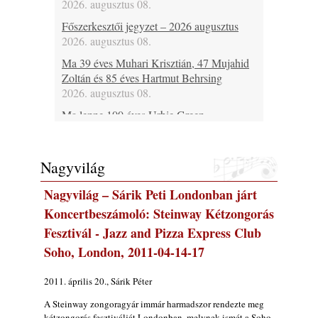
2026. augusztus 08.
Főszerkesztői jegyzet – 2026 augusztus
2026. augusztus 08.
Ma 39 éves Muhari Krisztián, 47 Mujahid
Zoltán és 85 éves Hartmut Behrsing
2026. augusztus 08.
Ma lenne 100 éves Urbie Green
2026. augusztus 08.
Ma 20 éve halt meg Duke Jordan
Nagyvilág
2026. augusztus 08.
Ez lesz idén a Balaton legkedvesebb
Nagyvilág – Sárik Peti Londonban járt
eseménye: augusztus közepén érkezik a
Koncertbeszámoló: Steinway Kétzongorás
Malomvölgy Fesztivál!
Fesztivál - Jazz and Pizza Express Club
2026. augusztus 08.
Soho, London, 2011-04-14-17
2026-os jazzfesztiválok, amelyekről én is
tudok… 19. rész: XXXI. Szoboszlói
2011. április 20., Sárik Péter
Dixieland Napok (Hajdúszoboszló – 2026.
augusztus 21-22-23.)
A Steinway zongoragyár immár harmadszor rendezte meg
2026. augusztus 08.
kétzongorás fesztiválját Londonban, melynek ismét a Soho-