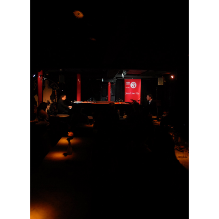
45 éve történt… Jazz-rock albumok 1981-
ből - Shakatak „Drivin’ Hard”
2026. augusztus 03.
Jazz a Márványteremben – Mizar (2008.
január 4.)
2026. augusztus 03.
Gondolataim - 2026 (XI. évfolyam - 8. rész)
2026. augusztus 02.
A 21. században meghalt magyar jazz
muzsikusok – 109. rész: (Dr.) Borissza Géza
2026. augusztus 02.
Exkluzív interjú Bóna Lászlóval
2026. augusztus 01.
Ma 40 éves Gyarmati Gábor és 54 éves
Florian Ross
2026. augusztus 01.
Vér, tornádó és jazz – megjelent a Daveform
Quintet és Kurt Rosenwinkel közös
lemezének új előfutára, a Sharknado