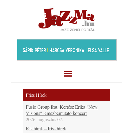
Friss Hírek
Fusio Group feat. Kertész Erika "New
Visions" lemezbemutató koncert
2026. augusztus 07.
Kis hírek – friss hírek