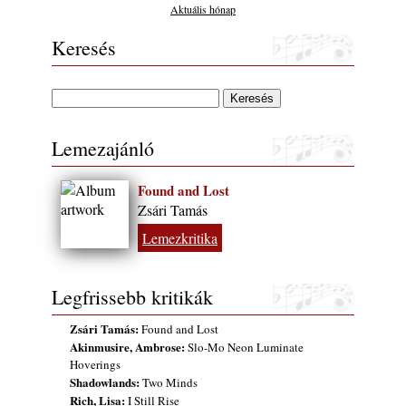
gyermekeik – 42. rész: Vörös László +
Aktuális hónap
Vörösné Strausz Eszter + Vörös Bence
2026. július 30.
Keresés
The Next Generation — 11. rész: Horváth
Szabolcs
2026. július 25.
Eged Márton: Old Songs
Lemezajánló
2026. július 25.
FREE JAZZ ALBUMS 2026 - 134. rész
Found and Lost
2026. július 16.
Zsári Tamás
A free jazz kiemelkedő alakjai - 79. rész:
Lemezkritika
Marion Brown
2026. július 13.
Legfrissebb kritikák
Zsári Tamás:
Found and Lost
Akinmusire, Ambrose:
Slo-Mo Neon Luminate
Hoverings
Shadowlands:
Two Minds
Rich, Lisa:
I Still Rise