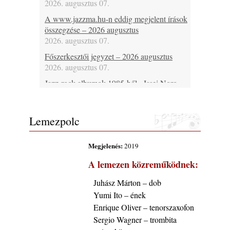
2026. augusztus 07.
A www.jazzma.hu-n eddig megjelent írások
összegzése – 2026 augusztus
2026. augusztus 07.
Főszerkesztői jegyzet – 2026 augusztus
2026. augusztus 07.
Jazz-rock albumok 1985-ből - Issei Noro
„Sweet Sphere”
2026. augusztus 07.
Lemezpolc
Jazz-rock albumok 1984-ből - John Scofield
„Electric Outlet”
2026. augusztus 06.
Megjelenés:
2019
X. BOHÉM JAZZFŐVÁROS fesztivál,
A lemezen közreműködnek:
Kecskemét, 2026. augusztus 6-9.: 4 nap, 4
színpad, 10 ország zenészei, 40 óra zene és
Juhász Márton – dob
tánc!
Yumi Ito – ének
2026. augusztus 05.
Enrique Oliver – tenorszaxofon
Magyar Jazz ABC – 541. rész: Juhász
Sergio Wagner – trombita
Márton