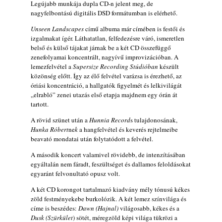
Legújabb munkája dupla CD-n jelent meg, de
(Sátoraljaújhely – 2026. augusztus 13-23.)
nagyfelbontású digitális DSD formátumban is elérhető.
2026. augusztus 01.
Unseen Landscapes
című albuma már címében is festői és
Jazz-rock albumok 1986-ból - John Scofield
izgalmakat ígér. Láthatatlan, felfedezésre váró, ismeretlen
„Still Warm”
belső és külső tájakat járnak be a két CD összefüggő
2026. augusztus 01.
zenefolyamai koncentrált, nagyívű improvizációban. A
lemezfelvétel a
Supersize Recording Stúdióban
készült
Ma 40 éves Gyarmati Gábor és 54 éves
közönség előtt. Így az élő felvétel varázsa is érezhető, az
Florian Ross
óriási koncentráció, a hallgatók figyelmét és lelkivilágát
2026. augusztus 01.
„elrabló” zenei utazás első etapja majdnem egy órán át
tartott.
Vér, tornádó és jazz – megjelent a Daveform
Quintet és Kurt Rosenwinkel közös
A rövid szünet után a
Hunnia Record
s tulajdonosának,
lemezének új előfutára, a Sharknado
Hunka Róbert
ne
k
a hangfelvétel és keverés rejtelmeibe
2026. július 31.
beavató mondatai után folytatódott a felvétel.
A Grencsoport Lewis Jordan-nel a
A második koncert valamivel rövidebb, de intenzításában
Meseházban
egyáltalán nem fáradt, feszültséget és dallamos feloldásokat
2026. július 31.
egyaránt felvonultató opusz volt.
A JÜ a Meseházban
A két CD korongot tartalmazó kiadvány mély tónusú kékes
zöld festményekebe burkolózik. A két lemez színvilága és
2026. július 30.
címe is beszédes:
Dawn (Hajnal)
világosabb, kékes és a
Magyar jazzmuzsikus szülők és zenész
Dusk (Szürkület
) sötét, méregzöld képi világa tükrözi a