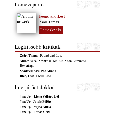
Lemezajánló
Found and Lost
Zsári Tamás
Lemezkritika
Legfrissebb kritikák
Zsári Tamás:
Found and Lost
Akinmusire, Ambrose:
Slo-Mo Neon Luminate
Hoverings
Shadowlands:
Two Minds
Rich, Lisa:
I Still Rise
Interjú fiatalokkal
JazzUp – Liska Szilárd Lél
JazzUp - Jónás Fülöp
JazzUp – Vajda Attila
JazzUp – Jónás Géza