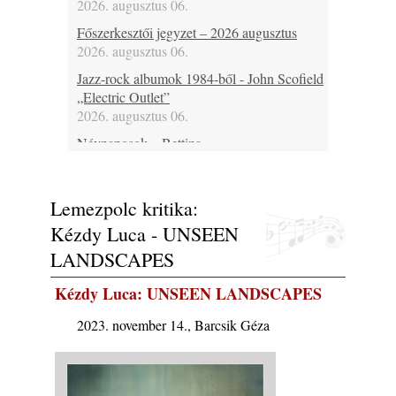
2026. augusztus 06.
Főszerkesztői jegyzet – 2026 augusztus
2026. augusztus 06.
Jazz-rock albumok 1984-ből - John Scofield
„Electric Outlet”
2026. augusztus 06.
Névnaposok – Bettina
2026. augusztus 06.
Ma 37 éves Raboczki Balázs, 43 éves
Lemezpolc kritika:
Bubenyák Zoltán, 46 éves Horváth „Plutó”
József és 60 éves Regina Carter
Kézdy Luca - UNSEEN
2026. augusztus 06.
LANDSCAPES
Ma lenne 80 éves Allan Holdsworth
2026. augusztus 06.
Kézdy Luca: UNSEEN LANDSCAPES
Ma 30 éve halt meg Bobby Enriquez
2023. november 14., Barcsik Géza
2026. augusztus 06.
Ezen a napon – augusztus 6. (2026)
2026. augusztus 06.