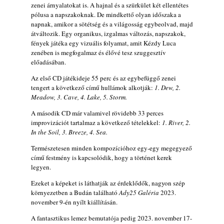
gyermekeik – 42. rész: Vörös László +
zenei árnyalatokat is. A hajnal és a szürkület két ellentétes
Vörösné Strausz Eszter + Vörös Bence
pólusa a napszakoknak. De mindkettő olyan időszaka a
2026. július 30.
napnak, amikor a sötétség és a világosság egybeolvad, majd
átváltozik. Egy organikus, izgalmas változás, napszakok,
The Next Generation — 11. rész: Horváth
fények játéka egy vizuális folyamat, amit Kézdy Luca
Szabolcs
zenében is megfogalmaz és élővé tesz szuggesztív
2026. július 25.
előadásában.
Eged Márton: Old Songs
Az első CD játékideje 55 perc és az egybefüggő zenei
2026. július 25.
tengert a következő című hullámok alkotják:
1. Dew, 2.
Meadow, 3. Cave, 4. Lake, 5. Storm.
Zsári Tamás: Found and Lost
2026. július 24.
A második CD már valamivel rövidebb 33 perces
improvizációt tartalmaz a következő tételekkel:
1. River, 2.
FREE JAZZ ALBUMS 2026 - 134. rész
In the Soil, 3. Breeze, 4. Sea.
2026. július 16.
Természetesen minden kompozícióhoz egy-egy megegyező
A free jazz kiemelkedő alakjai - 79. rész:
című festmény is kapcsolódik, hogy a történet kerek
Marion Brown
legyen.
2026. július 13.
Ezeket a képeket is láthatják az érdeklődők, nagyon szép
környezetben a Budán található
Ady25 Galéria
2023.
november 9-én nyílt kiállításán.
A fantasztikus lemez bemutatója pedig 2023. november 17-