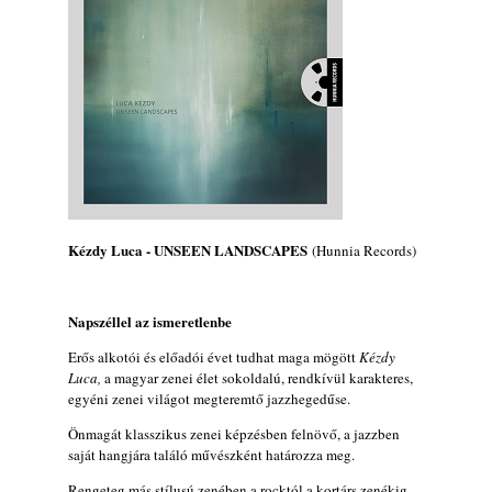
X. BOHÉM JAZZFŐVÁROS fesztivál,
Kecskemét, 2026. augusztus 6-9.: 4 nap, 4
színpad, 10 ország zenészei, 40 óra zene és
tánc!
2026. augusztus 05.
Magyar Jazz ABC – 541. rész: Juhász
Márton
2026. augusztus 05.
Jazz-rock albumok 1983-ból - John Scofield
„Out like a Light”
Kézdy Luca - UNSEEN LANDSCAPES
(Hunnia Records)
2026. augusztus 05.
Jazz-rock albumok 1982-ből - John Scofield
Napszéllel az ismeretlenbe
„Shinola”
2026. augusztus 04.
Erős alkotói és előadói évet tudhat maga mögött
Kézdy
Luca,
a magyar zenei élet sokoldalú, rendkívül karakteres,
Kikkel beszéltem 2.0 – 5. rész: D
egyéni zenei világot megteremtő jazzhegedűse.
2026. augusztus 04.
Önmagát klasszikus zenei képzésben felnövő, a jazzben
Lemezek a hatvanas-hetvenes évekből - 84.
saját hangjára találó művészként határozza meg.
rész: Irving Ashby – Memoirs
2026. augusztus 04.
Rengeteg más stílusú zenében a rocktól a kortárs zenékig