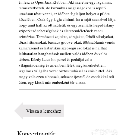
én lesz az Opus Jazz Klubban. Aki szeretne egy izgalmas,
természetközeli, de kozmikus magasságokba is repítő
utazáson részt venni, az időben foglaljon helyet a pilóta
közelében. Csak úgy fogja elhinni, ha a saját szemével látja,
hogy amit hall az ott születik és egy zseniális hegedűslány
sziporkázó tehetségének és életszemléletének zenei
szintézise. Természeti zajokat, zörejeket, űrbéli sikolyokat,
törzsi ritmusokat, basszus groove-okat, többszólamú vonós
kamarazenét és katartikus szépségű szólókat is hallhat
leírhatatlan hanghatások mellett valós időben és valós
térben. Kézdy Luca looperrel és pedáljaival a
világmindenség és az emberi lélek megismerhetetlen,
izgalmas világába vezet biztos tudással és erős hittel. Aki
megy vele ezen a hosszú, sokszor ijesztő, de csodákkal teli
úton, egy kicsit más emberként tér vissza.
Vissza a lemezhez
Koncertnaptár