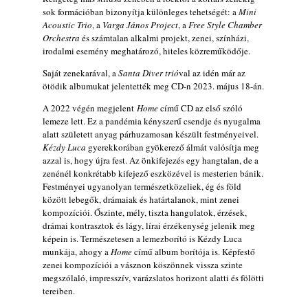
sok formációban bizonyítja különleges tehetségét: a
Mini
10 éve halt meg lapunk főszerkesztő-
Acoustic Trio
, a
Varga János Project
, a
Free Style Chamber
helyettese, Csányi Attila
Orchestra
és számtalan alkalmi projekt, zenei, színházi,
2026. augusztus 04.
irodalmi esemény meghatározó, hiteles közreműködője.
45 éve történt… Jazz-rock albumok 1981-
Saját zenekarával, a
Santa Diver trió
val az idén már az
ből - Shakatak „Drivin’ Hard”
ötödik albumukat jelentették meg CD-n 2023. május 18-án.
2026. augusztus 03.
A 2022 végén megjelent
Home
című CD az első szóló
Jazz a Márványteremben – Mizar (2008.
lemeze lett. Ez a pandémia kényszerű csendje és nyugalma
január 4.)
alatt született anyag párhuzamosan készült festményeivel.
2026. augusztus 03.
Kézdy Luca
gyerekkorában gyökerező álmát valósítja meg
azzal is, hogy újra fest. Az önkifejezés egy hangtalan, de a
Gondolataim - 2026 (XI. évfolyam - 8. rész)
zenénél konkrétabb kifejező eszközével is mesterien bánik.
2026. augusztus 02.
Festményei ugyanolyan természetközeliek, ég és föld
között lebegők, drámaiak és határtalanok, mint zenei
A 21. században meghalt magyar jazz
kompozíciói. Őszinte, mély, tiszta hangulatok, érzések,
muzsikusok – 109. rész: (Dr.) Borissza Géza
drámai kontrasztok és lágy, lírai érzékenység jelenik meg
2026. augusztus 02.
képein is. Természetesen a lemezborító is Kézdy Luca
munkája, ahogy a
Home
című album borítója is. Képfestő
Exkluzív interjú Bóna Lászlóval
zenei kompozíciói a vásznon köszönnek vissza szinte
2026. augusztus 01.
megszólaló, impresszív, varázslatos horizont alatti és fölötti
2026-os jazzfesztiválok, amelyekről én is
tereiben.
tudok… 18. rész: Zempléni Fesztivál