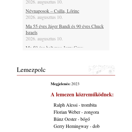
2026. augusztus 10.
Névnaposok – Csilla, Lőrinc
2026. augusztus 10.
Ma 55 éves Jáger Bandi és 90 éves Chuck
Israels
2026. augusztus 10.
Ma 50 éve halt meg Jerry Gray
2026. augusztus 10.
A free jazz kiemelkedő alakjai - 80. rész:
Lemezpolc
Kent Kessler
2026. augusztus 10.
Megjelenés:
2023
Jazz a Márványteremben – Fenyvesi Máron
Trió (2008. január 18.)
A lemezen közreműködnek:
2026. augusztus 10.
Ralph Alessi - trombita
45 éve történt… Jazz-rock albumok 1981-
Florian Weber - zongora
ben - Soft Machine „Land of Cockayne”
2026. augusztus 10.
Bänz Oester - bőgő
Gerry Hemingway - dob
Ezen a napon – augusztus 10. (2026)