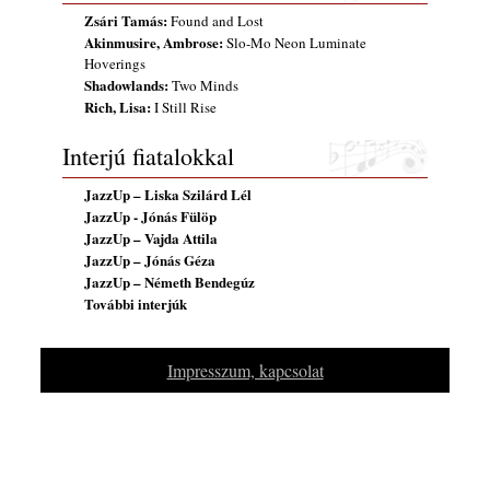
Szabolcs
Zsári Tamás:
Found and Lost
2026. július 25.
Akinmusire, Ambrose:
Slo-Mo Neon Luminate
Hoverings
FREE JAZZ ALBUMS 2026 - 134. rész
Shadowlands:
Two Minds
2026. július 16.
Rich, Lisa:
I Still Rise
Interjú fiatalokkal
JazzUp – Liska Szilárd Lél
JazzUp - Jónás Fülöp
JazzUp – Vajda Attila
JazzUp – Jónás Géza
JazzUp – Németh Bendegúz
További interjúk
Impresszum, kapcsolat