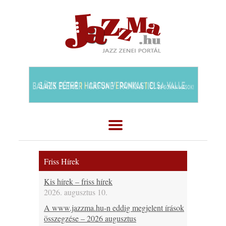
Friss Hírek
Kis hírek – friss hírek
2026. augusztus 10.
A www.jazzma.hu-n eddig megjelent írások
összegzése – 2026 augusztus