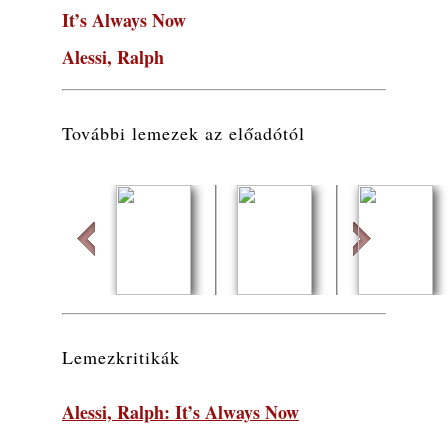
2026. augusztus 10.
It’s Always Now
A Magyar Jazz Szövetség a Művészetek
Alessi, Ralph
Völgyében
2026. augusztus 09.
Ez lesz idén a Balaton legkedvesebb
eseménye: augusztus közepén érkezik a
További lemezek az előadótól
Malomvölgy Fesztivál!
2026. augusztus 08.
2026-os jazzfesztiválok, amelyekről én is
tudok… 19. rész: XXXI. Szoboszlói
Dixieland Napok (Hajdúszoboszló – 2026.
augusztus 21-22-23.)
2026. augusztus 08.
Baida
Quiver
Imaginary
Jazz-rock albumok 1986-ból - Shakatak
Friends
„Into the Blue”
Lemezkritikák
2026. augusztus 08.
Fusio Group feat. Kertész Erika "New
Alessi, Ralph: It’s Always Now
Visions" lemezbemutató koncert
2026. augusztus 07.