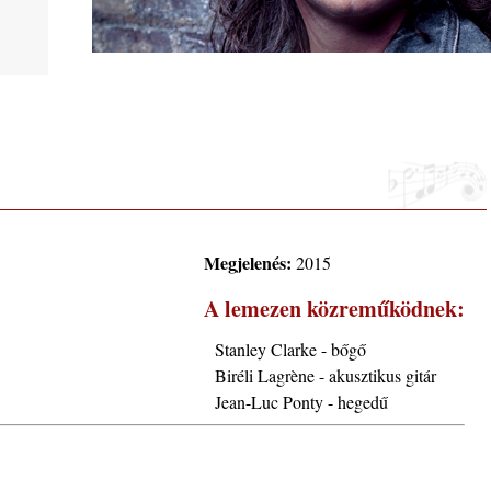
phere”
Megjelenés:
2015
A lemezen közreműködnek:
ic
Stanley Clarke - bőgő
Biréli Lagrène - akusztikus gitár
Jean-Luc Ponty - hegedű
 2026.
i, 40