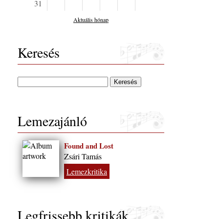
31
Aktuális hónap
Keresés
Lemezajánló
Found and Lost
Zsári Tamás
Lemezkritika
Legfrissebb kritikák