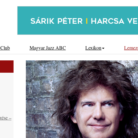
 Club
Magyar Jazz ABC
Lexikon
Lemez
zése –