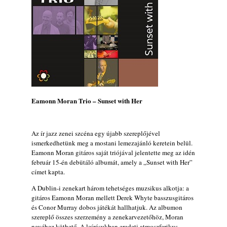
X. BOHÉM JAZZFŐVÁROS fesztivál,
Kecskemét, 2026. augusztus 6-9.: 4 nap, 4
színpad, 10 ország zenészei, 40 óra zene és
tánc!
2026. augusztus 05.
Magyar Jazz ABC – 541. rész: Juhász
Márton
2026. augusztus 05.
Eamonn Moran Trio – Sunset with Her
Jazz-rock albumok 1983-ból - John Scofield
„Out like a Light”
2026. augusztus 05.
Az ír jazz zenei szcéna egy újabb szereplőjével
Jazz-rock albumok 1982-ből - John Scofield
ismerkedhetünk meg a mostani lemezajánló keretein belül.
„Shinola”
Eamonn Moran gitáros saját triójával jelentette meg az idén
2026. augusztus 04.
február 15-én debütáló albumát, amely a „Sunset with Her”
címet kapta.
Kikkel beszéltem 2.0 – 5. rész: D
2026. augusztus 04.
A Dublin-i zenekart három tehetséges muzsikus alkotja: a
gitáros Eamonn Moran mellett Derek Whyte basszusgitáros
Lemezek a hatvanas-hetvenes évekből - 84.
és Conor Murray dobos játékát hallhatjuk. Az albumon
rész: Irving Ashby – Memoirs
szereplő összes szerzemény a zenekarvezetőhöz, Moran
2026. augusztus 04.
nevéhez köthető. A leírásukban eredeti atmoszferikus