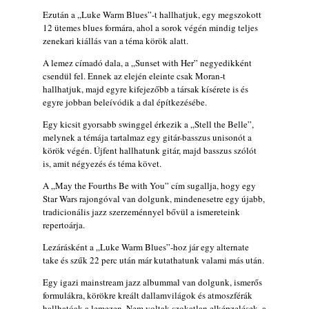
(Sátoraljaújhely – 2026. augusztus 13-23.)
Ezután a „Luke Warm Blues”-t hallhatjuk, egy megszokott
2026. augusztus 01.
12 ütemes blues formára, ahol a sorok végén mindig teljes
zenekari kiállás van a téma körök alatt.
Jazz-rock albumok 1986-ból - John Scofield
„Still Warm”
A lemez címadó dala, a „Sunset with Her” negyedikként
2026. augusztus 01.
csendül fel. Ennek az elején eleinte csak Moran-t
hallhatjuk, majd egyre kifejezőbb a társak kísérete is és
Ma 40 éves Gyarmati Gábor és 54 éves
egyre jobban beleívódik a dal építkezésébe.
Florian Ross
Egy kicsit gyorsabb swinggel érkezik a „Stell the Belle”,
2026. augusztus 01.
melynek a témája tartalmaz egy gitár-basszus unisonót a
Vér, tornádó és jazz – megjelent a Daveform
körök végén. Újfent hallhatunk gitár, majd basszus szólót
Quintet és Kurt Rosenwinkel közös
is, amit négyezés és téma követ.
lemezének új előfutára, a Sharknado
A „May the Fourths Be with You” cím sugallja, hogy egy
2026. július 31.
Star Wars rajongóval van dolgunk, mindenesetre egy újabb,
tradicionális jazz szerzeménnyel bővül a ismereteink
A Grencsoport Lewis Jordan-nel a
repertoárja.
Meseházban
2026. július 31.
Lezárásként a „Luke Warm Blues”-hoz jár egy alternate
take és szűk 22 perc után már kutathatunk valami más után.
A JÜ a Meseházban
2026. július 30.
Egy igazi mainstream jazz albummal van dolgunk, ismerős
formulákra, körökre kreált dallamvilágok és atmoszférák
Magyar jazzmuzsikus szülők és zenész
hallhatóak a lemezen. Nem voltak szokatlan elképzelések, a