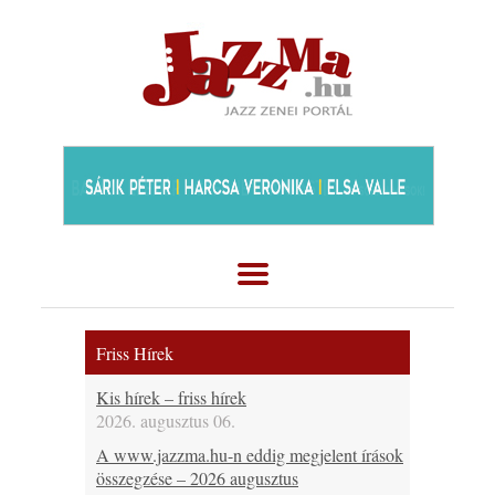
Friss Hírek
Kis hírek – friss hírek
2026. augusztus 06.
A www.jazzma.hu-n eddig megjelent írások
összegzése – 2026 augusztus