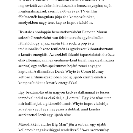
improvizált zeneként hivatkoznak a lemez anyagára; saját
10 éve halt meg lapunk főszerkesztő-
megfogalmazásuk szerint a 60-as évek TV és film
helyettese, Csányi Attila
főcímzenék hangulata járja át a kompozíciókat,
2026. augusztus 04.
amelyekben nagy teret kap az improvizáció is.
45 éve történt… Jazz-rock albumok 1981-
Hivatalos honlapján bemutatkozásként Eamonn Moran
ből - Shakatak „Drivin’ Hard”
sokszínű zenészként van feltüntetve és egyértelműen
2026. augusztus 03.
látható, hogy a jazz zenén túl a rock, a pop és a
tradicionális ír zene területén is igyekezett kibontakoztatni
Jazz a Márványteremben – Mizar (2008.
a kreatív energiáit. Az ezekből fakadó tapasztalatait ötvözte
január 4.)
első albumán, aminek eredményként (saját megfogalmazása
2026. augusztus 03.
szerint) egy széles spektrumot bejáró zenei anyagot
kaptunk. A dinamikus Derek Whyte és Conor Murray
Gondolataim - 2026 (XI. évfolyam - 8. rész)
kettőse a ritmusszekcióban pedig újabb szintre emeli a
2026. augusztus 02.
kompozíciókat a kreatív energiákkal.
A 21. században meghalt magyar jazz
Egy beszámolás után nagyon kedves dallammal és feszes
muzsikusok – 109. rész: (Dr.) Borissza Géza
tempóval indul az első dal, a „Loretta”. Egy kör téma után
2026. augusztus 02.
már hallhatjuk a gitárszólót, amit Whyte improvizációja
követ és végül egy négyezés a dobbal, amit keretes
Exkluzív interjú Bóna Lászlóval
szerkezettel lezár egy újabb téma.
2026. augusztus 01.
Másodikként a „The Big Man” jön a sorban, egy újabb
2026-os jazzfesztiválok, amelyekről én is
kellemes hangzásvilággal rendelkező 3/4-es szerzemény.
tudok… 18. rész: Zempléni Fesztivál