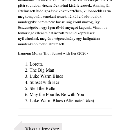
gyermekeik – 42. rész: Vörös László +
gitár soundban érezhetőek némi kísérletezések. A szimplán
Vörösné Strausz Eszter + Vörös Bence
értelmezett kidolgozások következtében, különösebb extra
2026. július 30.
megkomponált zenekari részek nélkül előadott dalok
mindegyike három perc hosszúság körül mozog, így
The Next Generation — 11. rész: Horváth
összességében egy igen rövid anyagot kapunk. Viszont a
Szabolcs
tömörsége ellenére határozott zenei elképzelések
2026. július 25.
nyilvánulnak meg és a végeredmény egy hallgatásra
mindenképp méltó album lett.
Eged Márton: Old Songs
2026. július 25.
Eamonn Moran Trio: Sunset with Her (2020)
Zsári Tamás: Found and Lost
Loretta
2026. július 24.
The Big Man
FREE JAZZ ALBUMS 2026 - 134. rész
Luke Warm Blues
2026. július 16.
Sunset with Her
Stell the Belle
A free jazz kiemelkedő alakjai - 79. rész:
May the Fourths Be with You
Marion Brown
Luke Warm Blues (Alternate Take)
2026. július 13.
Vissza a lemezhez