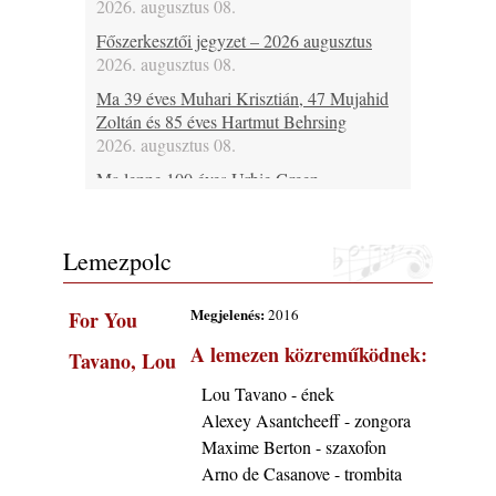
2026. augusztus 08.
Főszerkesztői jegyzet – 2026 augusztus
2026. augusztus 08.
Ma 39 éves Muhari Krisztián, 47 Mujahid
Zoltán és 85 éves Hartmut Behrsing
2026. augusztus 08.
Ma lenne 100 éves Urbie Green
2026. augusztus 08.
Ma 20 éve halt meg Duke Jordan
Lemezpolc
2026. augusztus 08.
Ez lesz idén a Balaton legkedvesebb
Megjelenés:
2016
For You
eseménye: augusztus közepén érkezik a
Malomvölgy Fesztivál!
A lemezen közreműködnek:
Tavano, Lou
2026. augusztus 08.
Lou Tavano - ének
2026-os jazzfesztiválok, amelyekről én is
Alexey Asantcheeff - zongora
tudok… 19. rész: XXXI. Szoboszlói
Dixieland Napok (Hajdúszoboszló – 2026.
Maxime Berton - szaxofon
augusztus 21-22-23.)
Arno de Casanove - trombita
2026. augusztus 08.