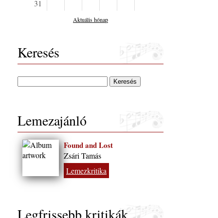
31
Aktuális hónap
Keresés
Lemezajánló
Found and Lost
Zsári Tamás
Lemezkritika
Legfrissebb kritikák