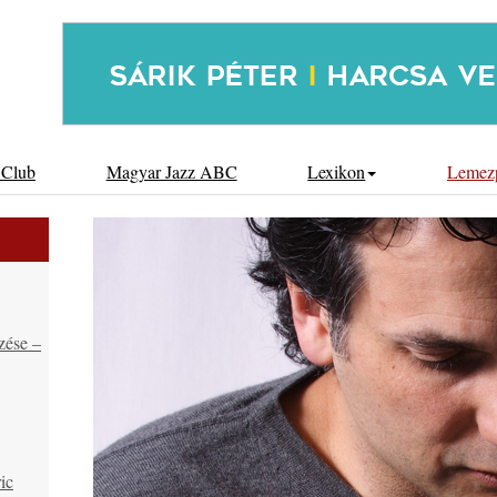
 Club
Magyar Jazz ABC
Lexikon
Lemez
zése –
ic