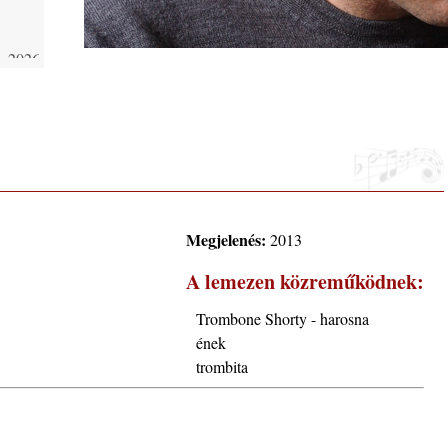
 2026.
i, 40
ke a
Megjelenés:
2013
la”
A lemezen közreműködnek:
Trombone Shorty - harosna
ének
trombita
ving