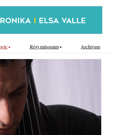
polc
Régi műsoraim
Archívum