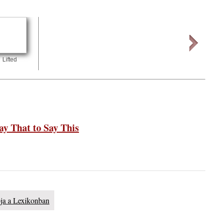
ányi
katak
Lifted
– 109.
y That to Say This
. rész:
tus 13-
pja a Lexikonban