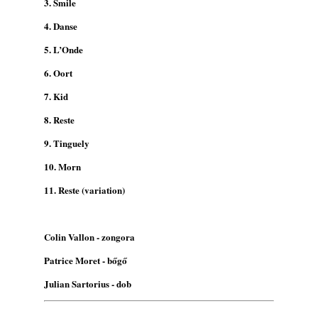
3. Smile
4. Danse
5. L’Onde
6. Oort
7. Kid
8. Reste
9. Tinguely
10. Morn
11. Reste (variation)
Colin Vallon - zongora
Patrice Moret - bőgő
Julian Sartorius - dob