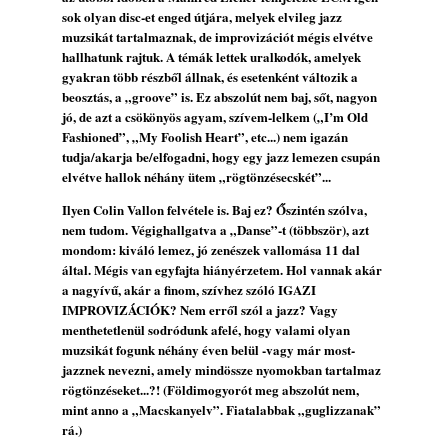
sok olyan disc-et enged útjára, melyek elvileg jazz
Vér, tornádó és jazz – megjelent a Daveform
muzsikát tartalmaznak, de improvizációt mégis elvétve
Quintet és Kurt Rosenwinkel közös
hallhatunk rajtuk. A témák lettek uralkodók, amelyek
lemezének új előfutára, a Sharknado
gyakran több részből állnak, és esetenként változik a
2026. július 31.
beosztás, a „groove” is. Ez abszolút nem baj, sőt, nagyon
Magyar jazzmuzsikus szülők és zenész
jó, de azt a csökönyös agyam, szívem-lelkem („I’m Old
gyermekeik – 42. rész: Vörös László +
Fashioned”, „My Foolish Heart”, etc...) nem igazán
Vörösné Strausz Eszter + Vörös Bence
tudja/akarja be/elfogadni, hogy egy jazz lemezen csupán
2026. július 30.
elvétve hallok néhány ütem „rögtönzésecskét”...
The Next Generation — 11. rész: Horváth
Ilyen Colin Vallon felvétele is. Baj ez? Őszintén szólva,
Szabolcs
nem tudom. Végighallgatva a „Danse”-t (többször), azt
2026. július 25.
mondom: kiváló lemez, jó zenészek vallomása 11 dal
által. Mégis van egyfajta hiányérzetem. Hol vannak akár
FREE JAZZ ALBUMS 2026 - 134. rész
a nagyívű, akár a finom, szívhez szóló IGAZI
2026. július 16.
IMPROVIZÁCIÓK? Nem erről szól a jazz? Vagy
menthetetlenül sodródunk afelé, hogy valami olyan
A free jazz kiemelkedő alakjai - 79. rész:
muzsikát fogunk néhány éven belül -vagy már most-
Marion Brown
jazznek nevezni, amely mindössze nyomokban tartalmaz
2026. július 13.
rögtönzéseket...?! (Földimogyorót meg abszolút nem,
mint anno a „Macskanyelv”. Fiatalabbak „guglizzanak”
rá.)