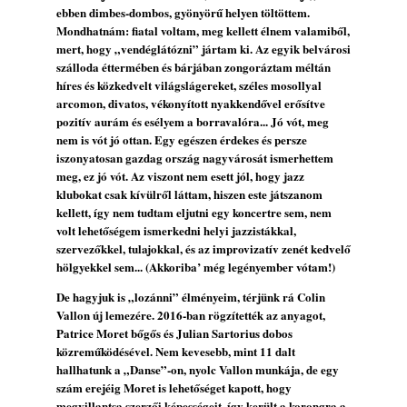
„Electric Outlet”
ebben dimbes-dombos, gyönyörű helyen töltöttem.
2026. augusztus 06.
Mondhatnám: fiatal voltam, meg kellett élnem valamiből,
mert, hogy „vendéglátózni” jártam ki. Az egyik belvárosi
X. BOHÉM JAZZFŐVÁROS fesztivál,
szálloda éttermében és bárjában zongoráztam méltán
Kecskemét, 2026. augusztus 6-9.: 4 nap, 4
híres és közkedvelt világslágereket, széles mosollyal
színpad, 10 ország zenészei, 40 óra zene és
arcomon, divatos, vékonyított nyakkendővel erősítve
tánc!
pozitív aurám és esélyem a borravalóra... Jó vót, meg
2026. augusztus 05.
nem is vót jó ottan. Egy egészen érdekes és persze
Magyar Jazz ABC – 541. rész: Juhász
iszonyatosan gazdag ország nagyvárosát ismerhettem
meg, ez jó vót. Az viszont nem esett jól, hogy jazz
Márton
klubokat csak kívülről láttam, hiszen este játszanom
2026. augusztus 05.
kellett, így nem tudtam eljutni egy koncertre sem, nem
Jazz-rock albumok 1983-ból - John Scofield
volt lehetőségem ismerkedni helyi jazzistákkal,
„Out like a Light”
szervezőkkel, tulajokkal, és az improvizatív zenét kedvelő
2026. augusztus 05.
hölgyekkel sem... (Akkoriba’ még legényember vótam!)
Jazz-rock albumok 1982-ből - John Scofield
De hagyjuk is „lozánni” élményeim, térjünk rá Colin
„Shinola”
Vallon új lemezére. 2016-ban rögzítették az anyagot,
2026. augusztus 04.
Patrice Moret bőgős és Julian Sartorius dobos
közreműködésével. Nem kevesebb, mint 11 dalt
Kikkel beszéltem 2.0 – 5. rész: D
hallhatunk a „Danse”-on, nyolc Vallon munkája, de egy
2026. augusztus 04.
szám erejéig Moret is lehetőséget kapott, hogy
Lemezek a hatvanas-hetvenes évekből - 84.
megvillantsa szerzői képességeit, így került a korongra a