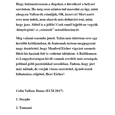
Hogy balanszírozzam a dógokat, a következő a helyzet
szerintem. Ha még ezen szinten tud maradni az ügy, mint
ahogyan Vallon-ék csinálják, OK, kezet rá! Mert azért
erre nem tudok, nem akarok más definíciót írni, mint,
hogy jazz. Abból is a jóféle! Csak ennél lejjebb ne vegyük
-könyörgöm!- a „rázások” százalékarányát.
Még valami eszembe jutott. Talán már kitértem erre egy
korábbi kritikámban, de fontosnak tartom megjegyezni
nagy tisztelettel, hogy Manfred Eicher vigyázó szemeit-
füleit kis hazánk felé is vethetné időnként. A Baltikumon
és Lengyelországon kívül vannak errefelé más országok,
jobbnál-jobb jazzistákkal soraikban. Tudom, hogy járt
már nálunk, de várjuk vissza szeretettel, új művészek
felkutatása céljából, Herr Eicher!
Colin Vallon: Danse (ECM 2017)
1. Sisyphe
2. Tsunami