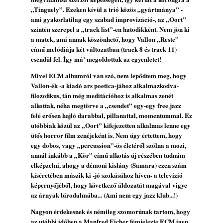
rész: Irving Ashby – Memoirs
„Tinguely”. Ezeken kívül a trió közös „gyártmánya” -
2026. augusztus 04.
ami gyakorlatilag egy szabad improvizáció-, az „Oort”
szintén szerepel a „track list”-en hatodikként. Nem jön ki
10 éve halt meg lapunk főszerkesztő-
a matek, ami annak köszönhető, hogy Vallon „Reste”
helyettese, Csányi Attila
című melódiája két változatban (track 8 és track 11)
2026. augusztus 04.
csendül fel. Így má’ megoldottuk az egyenletet!
45 éve történt… Jazz-rock albumok 1981-
Mivel ECM albumról van szó, nem lepődtem meg, hogy
ből - Shakatak „Drivin’ Hard”
Vallon-ék -a kiadó ars poetica-jához alkalmazkodva-
2026. augusztus 03.
filozofikus, tán még meditációhoz is alkalmas zenét
alkottak, néha megtörve a „csendet” egy-egy free jazz
Jazz a Márványteremben – Mizar (2008.
felé erősen hajló darabbal, pillanattal, momentummal. Ez
január 4.)
utóbbiak közül az „Oort” kifejezetten alkalmas lenne egy
2026. augusztus 03.
ütős horror film zenéjeként is. Nem úgy értettem, hogy
Gondolataim - 2026 (XI. évfolyam - 8. rész)
egy dobos, vagy „percussion”-ös életéről szólna a mozi,
2026. augusztus 02.
annál inkább a „Kör” című alkotás új részében tudnám
elképzelni, ahogy a démoni kislány (Samara) ezen szám
Exkluzív interjú Bóna Lászlóval
kíséretében mászik ki -jó szokásához híven- a televízió
2026. augusztus 01.
képernyőjéből, hogy következő áldozatát magával vigye
az árnyak birodalmába... (Ami nem egy jazz klub...!)
Ma 40 éves Gyarmati Gábor és 54 éves
Florian Ross
Nagyon érdekesnek és némileg szomorúnak tartom, hogy
2026. augusztus 01.
az utóbbi időben a Manfred Eicher fémjelezte ECM igen