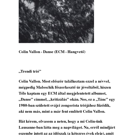
Ez lesz idén a Balaton legkedvesebb
eseménye: augusztus közepén érkezik a
Malomvölgy Fesztivál!
2026. augusztus 08.
2026-os jazzfesztiválok, amelyekről én is
tudok… 19. rész: XXXI. Szoboszlói
Dixieland Napok (Hajdúszoboszló – 2026.
augusztus 21-22-23.)
Colin Vallon - Danse (ECM - Hangvető)
2026. augusztus 08.
Jazz-rock albumok 1986-ból - Shakatak
„Into the Blue”
„Trendi trió”
2026. augusztus 08.
Colin Vallon. Most először találkoztam ezzel a névvel,
Fusio Group feat. Kertész Erika "New
mégpedig Maloschik főszerkesztő úr jóvoltából, hiszen
Visions" lemezbemutató koncert
Tőle kaptam egy ECM által megjelentetett albumot,
„Danse” címmel, „kritizálás” okán. Nos, ez a „Tánc” egy
2026. augusztus 07.
1980-ban született svájci zongorista triójához fűződik,
Jazz-rock albumok 1985-ből - Issei Noro
aki nem más, mint a már fent említett Colin Vallon.
„Sweet Sphere”
Hát kérem, olvasom a neten, hogy a mi Colin-ünk
2026. augusztus 07.
Lausanne-ban látta meg a napvilágot. Na, erről mindjárt
Jazz-rock albumok 1984-ből - John Scofield
eszembe jutott az az időszak (a kétezres évek eleje), amit