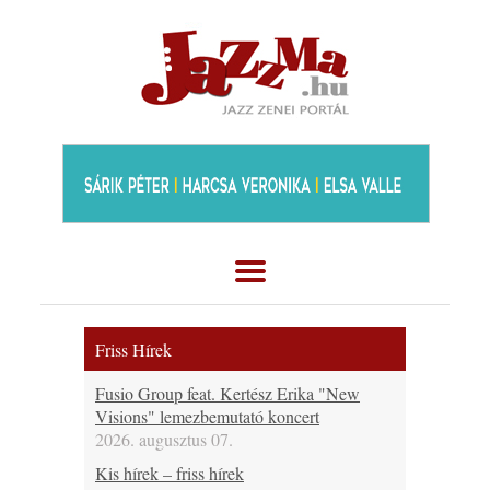
Friss Hírek
Fusio Group feat. Kertész Erika "New
Visions" lemezbemutató koncert
2026. augusztus 07.
Kis hírek – friss hírek