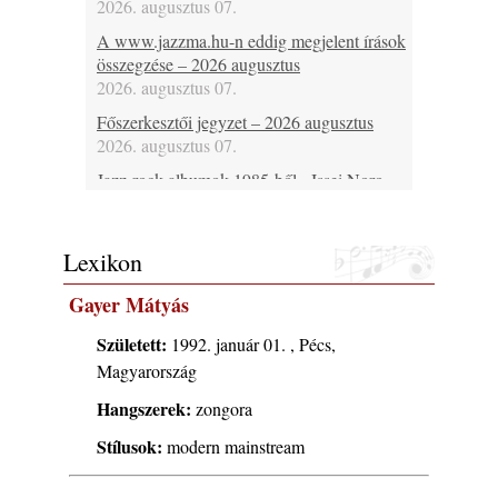
2026. augusztus 07.
A www.jazzma.hu-n eddig megjelent írások
összegzése – 2026 augusztus
2026. augusztus 07.
Főszerkesztői jegyzet – 2026 augusztus
2026. augusztus 07.
Jazz-rock albumok 1985-ből - Issei Noro
„Sweet Sphere”
2026. augusztus 07.
Lexikon
Jazz-rock albumok 1984-ből - John Scofield
„Electric Outlet”
Gayer Mátyás
2026. augusztus 06.
X. BOHÉM JAZZFŐVÁROS fesztivál,
Született:
1992. január 01. , Pécs,
Kecskemét, 2026. augusztus 6-9.: 4 nap, 4
Magyarország
színpad, 10 ország zenészei, 40 óra zene és
Hangszerek:
zongora
tánc!
2026. augusztus 05.
Stílusok:
modern mainstream
Magyar Jazz ABC – 541. rész: Juhász
Márton