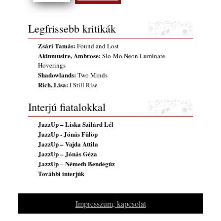
gyermekeik – 42. rész: Vörös László +
Vörösné Strausz Eszter + Vörös Bence
2026. július 30.
Legfrissebb kritikák
The Next Generation — 11. rész: Horváth
Zsári Tamás:
Found and Lost
Szabolcs
Akinmusire, Ambrose:
Slo-Mo Neon Luminate
2026. július 25.
Hoverings
Eged Márton: Old Songs
Shadowlands:
Two Minds
Rich, Lisa:
2026. július 25.
I Still Rise
FREE JAZZ ALBUMS 2026 - 134. rész
Interjú fiatalokkal
2026. július 16.
JazzUp – Liska Szilárd Lél
A free jazz kiemelkedő alakjai - 79. rész:
JazzUp - Jónás Fülöp
Marion Brown
JazzUp – Vajda Attila
2026. július 13.
JazzUp – Jónás Géza
JazzUp – Németh Bendegúz
További interjúk
Impresszum, kapcsolat