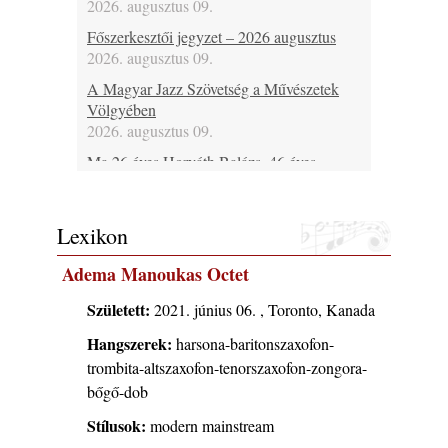
2026. augusztus 09.
Főszerkesztői jegyzet – 2026 augusztus
2026. augusztus 09.
A Magyar Jazz Szövetség a Művészetek
Völgyében
2026. augusztus 09.
Ma 26 éves Horváth Balázs, 46 éves
Bársony Bálint, 46 éves Spischak Dávid, 48
Fehérvári Attila, 53 éves Lebanov József, 69
éves Malecz Attila, 80 éves Pataki László és
Lexikon
75 éves Hugh Ragin
2026. augusztus 09.
Adema Manoukas Octet
Ma lenne 100 éves Bill Napier
Született:
2021. június 06. , Toronto, Kanada
2026. augusztus 09.
Hangszerek:
harsona-baritonszaxofon-
Ma 55 éve halt meg Len Hughes
trombita-altszaxofon-tenorszaxofon-zongora-
2026. augusztus 09.
bőgő-dob
Ezen a napon – augusztus 9. (2026)
2026. augusztus 09.
Stílusok:
modern mainstream