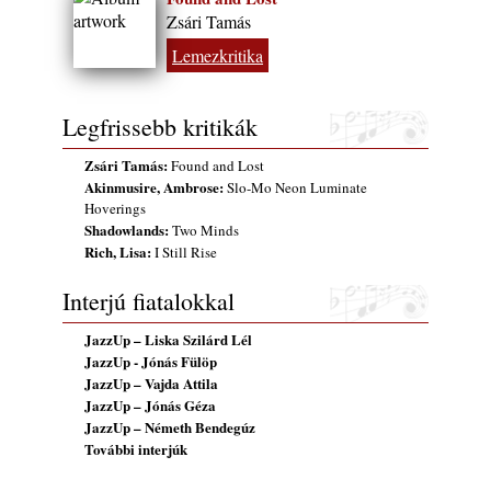
rész: Irving Ashby – Memoirs
Zsári Tamás
2026. augusztus 04.
Lemezkritika
10 éve halt meg lapunk főszerkesztő-
helyettese, Csányi Attila
2026. augusztus 04.
Legfrissebb kritikák
45 éve történt… Jazz-rock albumok 1981-
Zsári Tamás:
Found and Lost
ből - Shakatak „Drivin’ Hard”
Akinmusire, Ambrose:
Slo-Mo Neon Luminate
2026. augusztus 03.
Hoverings
Shadowlands:
Two Minds
Jazz a Márványteremben – Mizar (2008.
Rich, Lisa:
I Still Rise
január 4.)
2026. augusztus 03.
Interjú fiatalokkal
Gondolataim - 2026 (XI. évfolyam - 8. rész)
2026. augusztus 02.
JazzUp – Liska Szilárd Lél
JazzUp - Jónás Fülöp
Exkluzív interjú Bóna Lászlóval
JazzUp – Vajda Attila
2026. augusztus 01.
JazzUp – Jónás Géza
JazzUp – Németh Bendegúz
Ma 40 éves Gyarmati Gábor és 54 éves
További interjúk
Florian Ross
2026. augusztus 01.