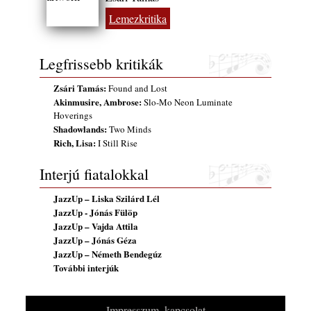
2026. augusztus 02.
Lemezkritika
Exkluzív interjú Bóna Lászlóval
2026. augusztus 01.
Legfrissebb kritikák
Ma 40 éves Gyarmati Gábor és 54 éves
Florian Ross
Zsári Tamás:
Found and Lost
2026. augusztus 01.
Akinmusire, Ambrose:
Slo-Mo Neon Luminate
Hoverings
Magyar jazzmuzsikus szülők és zenész
Shadowlands:
Two Minds
gyermekeik – 42. rész: Vörös László +
Rich, Lisa:
I Still Rise
Vörösné Strausz Eszter + Vörös Bence
2026. július 30.
Interjú fiatalokkal
The Next Generation — 11. rész: Horváth
JazzUp – Liska Szilárd Lél
Szabolcs
JazzUp - Jónás Fülöp
2026. július 25.
JazzUp – Vajda Attila
FREE JAZZ ALBUMS 2026 - 134. rész
JazzUp – Jónás Géza
2026. július 16.
JazzUp – Németh Bendegúz
További interjúk
Impresszum, kapcsolat