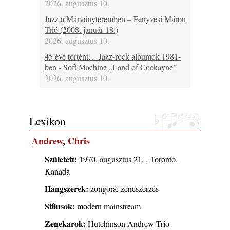
2026. augusztus 10.
Jazz a Márványteremben – Fenyvesi Máron
Trió (2008. január 18.)
2026. augusztus 10.
45 éve történt… Jazz-rock albumok 1981-
ben - Soft Machine „Land of Cockayne”
2026. augusztus 10.
Ezen a napon – augusztus 10. (2026)
2026. augusztus 10.
Lexikon
A www.jazzma.hu-n eddig megjelent írások
összegzése – 2026 augusztus
Andrew, Chris
2026. augusztus 09.
A Magyar Jazz Szövetség a Művészetek
Született:
1970. augusztus 21. , Toronto,
Völgyében
Kanada
2026. augusztus 09.
Hangszerek:
zongora, zeneszerzés
Ez lesz idén a Balaton legkedvesebb
Stílusok:
eseménye: augusztus közepén érkezik a
modern mainstream
Malomvölgy Fesztivál!
Zenekarok:
Hutchinson Andrew Trio
2026. augusztus 08.