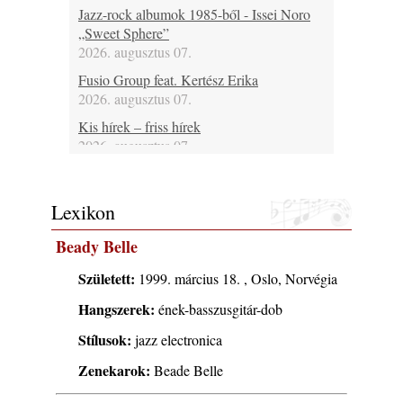
Jazz-rock albumok 1985-ből - Issei Noro
„Sweet Sphere”
2026. augusztus 07.
Fusio Group feat. Kertész Erika
2026. augusztus 07.
Kis hírek – friss hírek
2026. augusztus 07.
Ezen a napon – augusztus 7. (2026)
2026. augusztus 07.
Lexikon
A www.jazzma.hu-n eddig megjelent írások
összegzése – 2026 augusztus
Beady Belle
2026. augusztus 06.
Született:
1999. március 18. , Oslo, Norvégia
Főszerkesztői jegyzet – 2026 augusztus
2026. augusztus 06.
Hangszerek:
ének-basszusgitár-dob
Jazz-rock albumok 1984-ből - John Scofield
Stílusok:
jazz electronica
„Electric Outlet”
Zenekarok:
2026. augusztus 06.
Beade Belle
X. BOHÉM JAZZFŐVÁROS fesztivál,