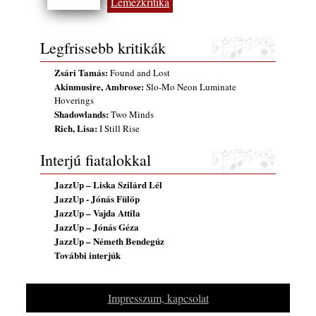
Lemezkritika
2026. augusztus 01.
Jazz-rock albumok 1986-ból - John Scofield
Legfrissebb kritikák
„Still Warm”
2026. augusztus 01.
Zsári Tamás:
Found and Lost
Ma 40 éves Gyarmati Gábor és 54 éves
Akinmusire, Ambrose:
Slo-Mo Neon Luminate
Florian Ross
Hoverings
2026. augusztus 01.
Shadowlands:
Two Minds
Rich, Lisa:
I Still Rise
Vér, tornádó és jazz – megjelent a Daveform
Quintet és Kurt Rosenwinkel közös
Interjú fiatalokkal
lemezének új előfutára, a Sharknado
2026. július 31.
JazzUp – Liska Szilárd Lél
JazzUp - Jónás Fülöp
A Grencsoport Lewis Jordan-nel a
JazzUp – Vajda Attila
Meseházban
JazzUp – Jónás Géza
2026. július 31.
JazzUp – Németh Bendegúz
Magyar jazzmuzsikus szülők és zenész
További interjúk
gyermekeik – 42. rész: Vörös László +
Vörösné Strausz Eszter + Vörös Bence
Impresszum, kapcsolat
2026. július 30.